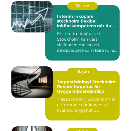
30. jun
Interim inköpare
stockholm flexibel
inköpskompetens när du
behöver den
En interim inköpare i
Stockholm kan vara
skillnaden mellan ett
inköpsarbete som bara rullar
på, och ...
18. jun
Trappstädning i Stockholm:
Renare trapphus för
tryggare boendemiljö
Trappstädning Stockholm är
ett område där kraven på
kvalitet, trygghet oc...