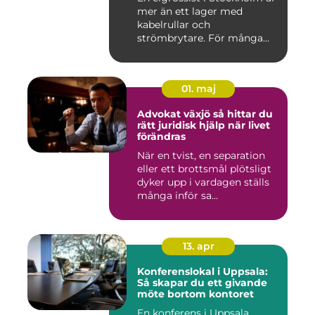
mer än ett lager med
kabelrullar och
strömbrytare. För många
installatö...
01. maj
Advokat växjö så hittar du
rätt juridisk hjälp när livet
förändras
När en tvist, en separation
eller ett brottsmål plötsligt
dyker upp i vardagen ställs
många inför sa...
13. apr
Konferenslokal i Uppsala:
Så skapar du ett givande
möte bortom kontoret
En konferens i Uppsala