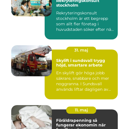
Rekryteringskonsult
stockholm
Rekryteringskonsult
stockholm är ett begrepp
som allt fler företag i
huvudstaden söker efter när
kam...
31. maj
Skylift i sundsvall trygg
höjd, smartare arbete
En skylift gör höga jobb
säkrare, snabbare och mer
noggranna. I Sundsvall
används liftar dagligen av...
11. maj
Föräldrapenning så
fungerar ekonomin när