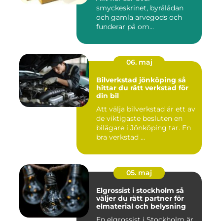
smyckeskrinet, byrålådan
och gamla arvegods och
funderar på om
värdesakerna går a...
06. maj
Bilverkstad jönköping så
hittar du rätt verkstad för
din bil
Att välja bilverkstad är ett av
de viktigaste besluten en
bilägare i Jönköping tar. En
bra verkstad ...
05. maj
Elgrossist i stockholm så
väljer du rätt partner för
elmaterial och belysning
En elgrossist i Stockholm är