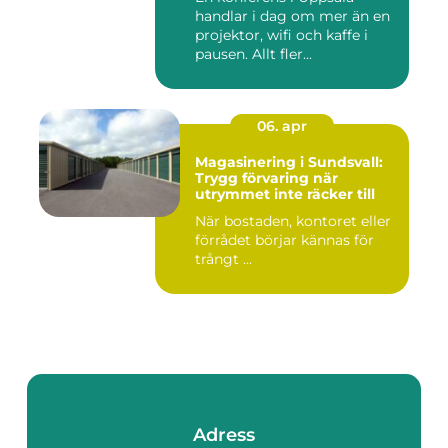
handlar i dag om mer än en
projektor, wifi och kaffe i
pausen. Allt fler...
06. apr
Magasinering i Sundsvall:
Trygg förvaring när
utrymmet inte räcker till
När bostaden, kontoret eller
förrådet börjar kännas för
trångt ...
Adress