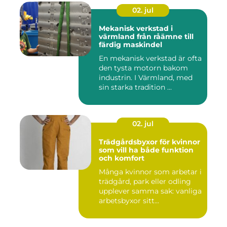
02. jul
Mekanisk verkstad i
värmland från råämne till
färdig maskindel
En mekanisk verkstad är ofta
den tysta motorn bakom
industrin. I Värmland, med
sin starka tradition ...
02. jul
Trädgårdsbyxor för kvinnor
som vill ha både funktion
och komfort
Många kvinnor som arbetar i
trädgård, park eller odling
upplever samma sak: vanliga
arbetsbyxor sitt...