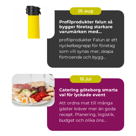
01. aug
Profilprodukter falun så
bygger företag starkare
varumärken med
genomtänkta giveaways
profilprodukter Falun är ett
nyckelbegrepp för företag
som vill synas mer, skapa
förtroende och bygg...
15. jul
Catering göteborg smarta
val för lyckade event
Att ordna mat till många
gäster kräver mer än goda
recept. Planering, logistik,
budget och olika öns...