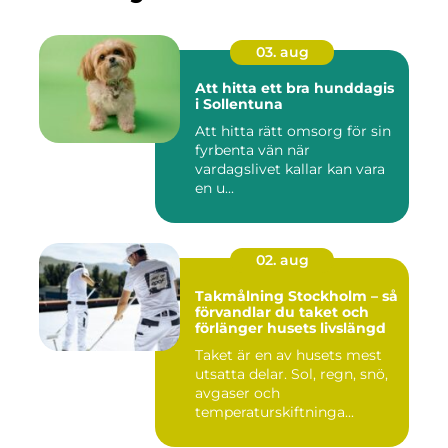
03. aug
Att hitta ett bra hunddagis
i Sollentuna
Att hitta rätt omsorg för sin
fyrbenta vän när
vardagslivet kallar kan vara
en u...
02. aug
Takmålning Stockholm – så
förvandlar du taket och
förlänger husets livslängd
Taket är en av husets mest
utsatta delar. Sol, regn, snö,
avgaser och
temperaturskiftninga...