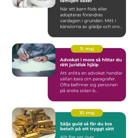
familjen växer
När ett barn föds eller
adopteras förändras
vardagen i grunden. Mitt i
känslorna av glädje och oro
b...
11. maj
Advokat i mora så hittar du
rätt juridisk hjälp
Att anlita en advokat handlar
sällan bara om paragrafer.
Ofta befinner sig personen
på andra sidan b...
10. maj
Sälja guld så får du bra
betalt på ett tryggt sätt
Allt fler ser över