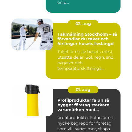
en u...
02. aug
Takmålning Stockholm – så
förvandlar du taket och
förlänger husets livslängd
Taket är en av husets mest
utsatta delar. Sol, regn, snö,
avgaser och
temperaturskiftninga...
01. aug
Profilprodukter falun så
bygger företag starkare
varumärken med
genomtänkta giveaways
profilprodukter Falun är ett
nyckelbegrepp för företag
som vill synas mer, skapa