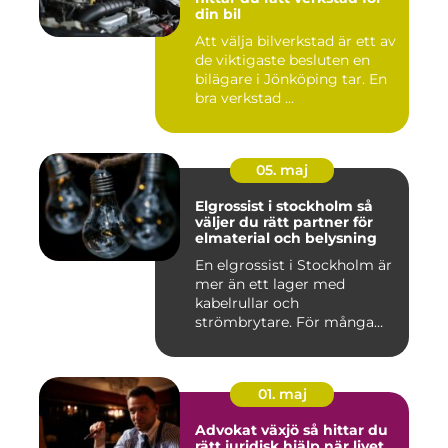
din bil
Att välja bilverkstad är ett av
de viktigaste besluten en
bilägare i Jönköping tar. En
bra verkstad ...
05. maj
Elgrossist i stockholm så
väljer du rätt partner för
elmaterial och belysning
En elgrossist i Stockholm är
mer än ett lager med
kabelrullar och
strömbrytare. För många
installatö...
01. maj
Advokat växjö så hittar du
rätt juridisk hjälp när livet