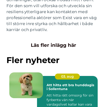
För den som vill utforska och utveckla sin
resiliens ytterligare kan kontakten med
professionella aktörer som Exist vara en väg
till större inre styrka och hållbarhet i både
karriär och privatliv.
Läs fler inlägg här
Fler nyheter
03. aug
Att hitta ett bra hunddagis
i Sollentuna
Att hitta rätt omsorg för sin
fyrbenta vän när
vardagslivet kallar kan vara