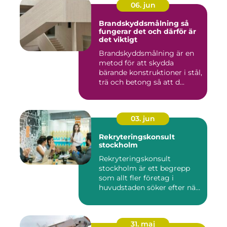
06. jun
Brandskyddsmålning så
fungerar det och därför är
det viktigt
Brandskyddsmålning är en
metod för att skydda
bärande konstruktioner i stål,
trä och betong så att d...
03. jun
Rekryteringskonsult
stockholm
Rekryteringskonsult
stockholm är ett begrepp
som allt fler företag i
huvudstaden söker efter när
kam...
31. maj