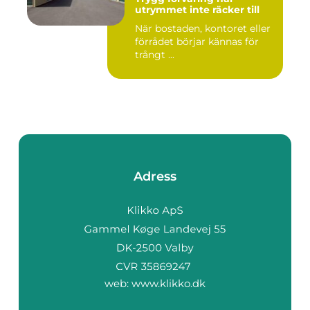
utrymmet inte räcker till
När bostaden, kontoret eller
förrådet börjar kännas för
trångt ...
Adress
web:
www.klikko.dk