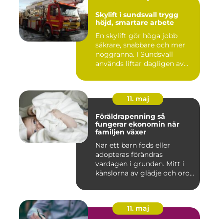
Skylift i sundsvall trygg
höjd, smartare arbete
En skylift gör höga jobb
säkrare, snabbare och mer
noggranna. I Sundsvall
används liftar dagligen av...
11. maj
Föräldrapenning så
fungerar ekonomin när
familjen växer
När ett barn föds eller
adopteras förändras
vardagen i grunden. Mitt i
känslorna av glädje och oro
b...
11. maj