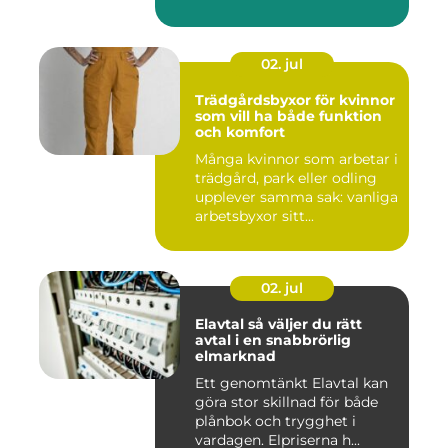
02. jul
Trädgårdsbyxor för kvinnor
som vill ha både funktion
och komfort
Många kvinnor som arbetar i
trädgård, park eller odling
upplever samma sak: vanliga
arbetsbyxor sitt...
02. jul
Elavtal så väljer du rätt
avtal i en snabbrörlig
elmarknad
Ett genomtänkt Elavtal kan
göra stor skillnad för både
plånbok och trygghet i
vardagen. Elpriserna h...