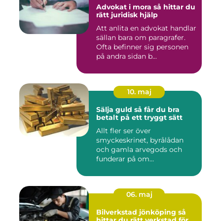
Advokat i mora så hittar du
rätt juridisk hjälp
Att anlita en advokat handlar
sällan bara om paragrafer.
Ofta befinner sig personen
på andra sidan b...
10. maj
Sälja guld så får du bra
betalt på ett tryggt sätt
Allt fler ser över
smyckeskrinet, byrålådan
och gamla arvegods och
funderar på om
värdesakerna går a...
06. maj
Bilverkstad jönköping så
hittar du rätt verkstad för