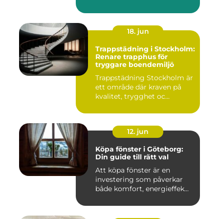
på, och ...
18. jun
Trappstädning i Stockholm:
Renare trapphus för
tryggare boendemiljö
Trappstädning Stockholm är
ett område där kraven på
kvalitet, trygghet oc...
12. jun
Köpa fönster i Göteborg:
Din guide till rätt val
Att köpa fönster är en
investering som påverkar
både komfort, energieffek...