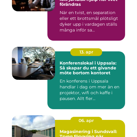
förändras
När en tvist, en separation
eller ett brottsmål plötsligt
dyker upp i vardagen ställs
många inför sa...
13. apr
Konferenslokal i Uppsala:
Så skapar du ett givande
möte bortom kontoret
En konferens i Uppsala
handlar i dag om mer än en
projektor, wifi och kaffe i
pausen. Allt fler...
06. apr
Magasinering i Sundsvall:
Trygg förvaring när