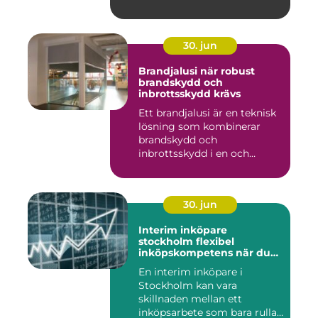
30. jun
Brandjalusi när robust
brandskydd och
inbrottsskydd krävs
Ett brandjalusi är en teknisk
lösning som kombinerar
brandskydd och
inbrottsskydd i en och
samma pro...
30. jun
Interim inköpare
stockholm flexibel
inköpskompetens när du
behöver den
En interim inköpare i
Stockholm kan vara
skillnaden mellan ett
inköpsarbete som bara rullar