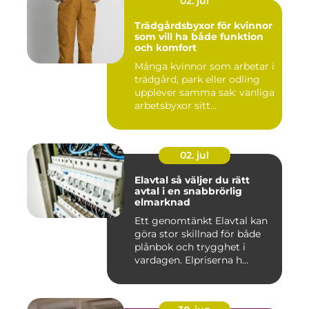
02. jul
Trädgårdsbyxor för kvinnor
som vill ha både funktion
och komfort
Många kvinnor som arbetar i
trädgård, park eller odling
upplever samma sak: vanliga
arbetsbyxor sitt...
02. jul
Elavtal så väljer du rätt
avtal i en snabbrörlig
elmarknad
Ett genomtänkt Elavtal kan
göra stor skillnad för både
plånbok och trygghet i
vardagen. Elpriserna h...