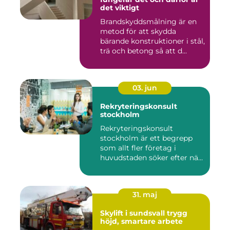
det viktigt
Brandskyddsmålning är en
metod för att skydda
bärande konstruktioner i stål,
trä och betong så att d...
03. jun
Rekryteringskonsult
stockholm
Rekryteringskonsult
stockholm är ett begrepp
som allt fler företag i
huvudstaden söker efter när
kam...
31. maj
Skylift i sundsvall trygg
höjd, smartare arbete