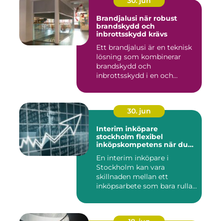
30. jun
Brandjalusi när robust
brandskydd och
inbrottsskydd krävs
Ett brandjalusi är en teknisk
lösning som kombinerar
brandskydd och
inbrottsskydd i en och
samma pro...
30. jun
Interim inköpare
stockholm flexibel
inköpskompetens när du
behöver den
En interim inköpare i
Stockholm kan vara
skillnaden mellan ett
inköpsarbete som bara rullar
på, och ...