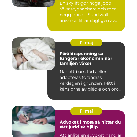
En skylift gör höga jobb
säkrare, snabbare och mer
noggranna. I Sundsvall
används liftar dagligen av...
11. maj
Föräldrapenning så
fungerar ekonomin när
familjen växer
När ett barn föds eller
adopteras förändras
vardagen i grunden. Mitt i
känslorna av glädje och oro
b...
11. maj
Advokat i mora så hittar du
rätt juridisk hjälp
Att anlita en advokat handlar