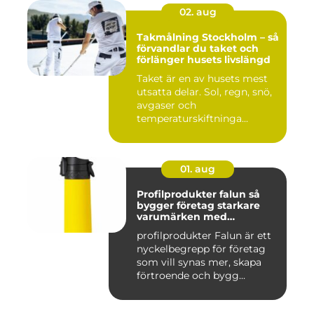
02. aug
Takmålning Stockholm – så
förvandlar du taket och
förlänger husets livslängd
Taket är en av husets mest
utsatta delar. Sol, regn, snö,
avgaser och
temperaturskiftninga...
01. aug
Profilprodukter falun så
bygger företag starkare
varumärken med
genomtänkta giveaways
profilprodukter Falun är ett
nyckelbegrepp för företag
som vill synas mer, skapa
förtroende och bygg...