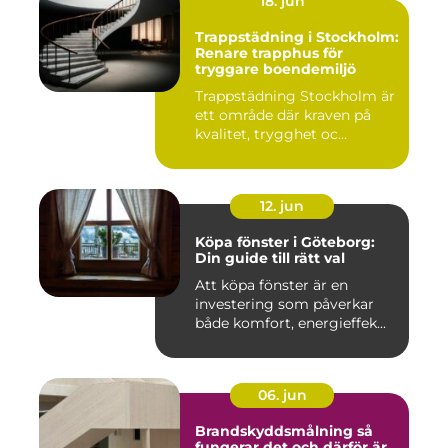
18. jun
Trappstädning i Stockholm:
Renare trapphus för
tryggare boendemiljö
Trappstädning Stockholm är
ett område där kraven på
kvalitet, trygghet oc...
12. jun
Köpa fönster i Göteborg:
Din guide till rätt val
Att köpa fönster är en
investering som påverkar
både komfort, energieffek...
06. jun
Brandskyddsmålning så
fungerar det och därför är