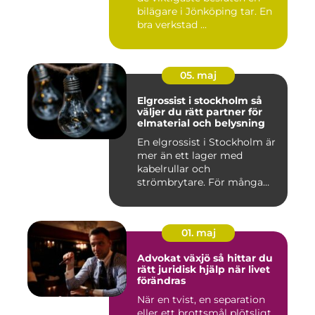
bilägare i Jönköping tar. En
bra verkstad ...
05. maj
Elgrossist i stockholm så
väljer du rätt partner för
elmaterial och belysning
En elgrossist i Stockholm är
mer än ett lager med
kabelrullar och
strömbrytare. För många
installatö...
01. maj
Advokat växjö så hittar du
rätt juridisk hjälp när livet
förändras
När en tvist, en separation
eller ett brottsmål plötsligt