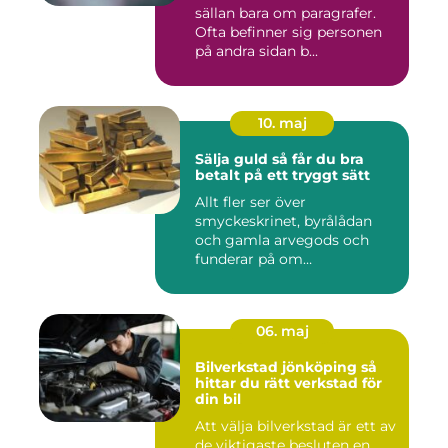
sällan bara om paragrafer.
Ofta befinner sig personen
på andra sidan b...
10. maj
Sälja guld så får du bra
betalt på ett tryggt sätt
Allt fler ser över
smyckeskrinet, byrålådan
och gamla arvegods och
funderar på om
värdesakerna går a...
06. maj
Bilverkstad jönköping så
hittar du rätt verkstad för
din bil
Att välja bilverkstad är ett av
de viktigaste besluten en