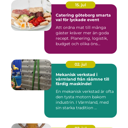
15. jul
Catering göteborg smarta
val för lyckade event
Att ordna mat till många
gäster kräver mer än goda
recept. Planering, logistik,
budget och olika öns...
02. jul
Mekanisk verkstad i
värmland från råämne till
färdig maskindel
En mekanisk verkstad är ofta
den tysta motorn bakom
industrin. I Värmland, med
sin starka tradition ...