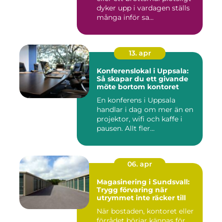
dyker upp i vardagen ställs
många inför sa...
13. apr
Konferenslokal i Uppsala:
Så skapar du ett givande
möte bortom kontoret
En konferens i Uppsala
handlar i dag om mer än en
projektor, wifi och kaffe i
pausen. Allt fler...
06. apr
Magasinering i Sundsvall:
Trygg förvaring när
utrymmet inte räcker till
När bostaden, kontoret eller
förrådet börjar kännas för