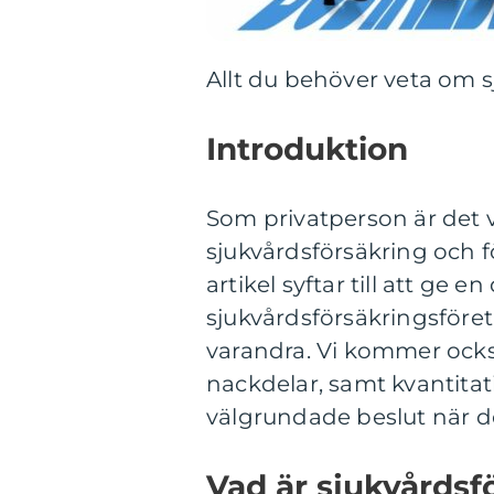
Allt du behöver veta om 
Introduktion
Som privatperson är det vi
sjukvårdsförsäkring och 
artikel syftar till att ge 
sjukvårdsförsäkringsföreta
varandra. Vi kommer också
nackdelar, samt kvantitati
välgrundade beslut när de
Vad är sjukvårdsf