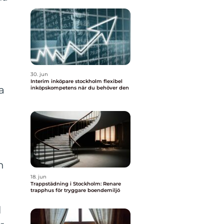
30. jun
Interim inköpare stockholm flexibel
a
inköpskompetens när du behöver den
h
18. jun
Trappstädning i Stockholm: Renare
trapphus för tryggare boendemiljö
l