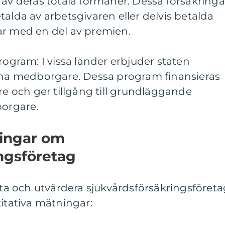
 av deras totala förmåner. Dessa försäkringa
talda av arbetsgivaren eller delvis betalda
ar med en del av premien.
rogram: I vissa länder erbjuder staten
sina medborgare. Dessa program finansieras
are och ger tillgång till grundläggande
borgare.
ningar om
ngsföretag
mäta och utvärdera sjukvårdsförsäkringsföreta
titativa mätningar: