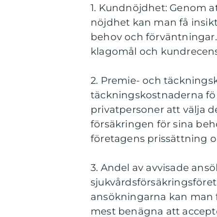
1. Kundnöjdhet: Genom a
nöjdhet kan man få insikt
behov och förväntningar
klagomål och kundrecens
2. Premie- och täcknings
täckningskostnaderna för
privatpersoner att välja
försäkringen för sina be
företagens prissättning 
3. Andel av avvisade ans
sjukvårdsförsäkringsföret
ansökningarna kan man f
mest benägna att accept