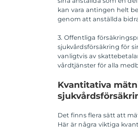
sina anställda som en del
kan vara antingen helt be
genom att anställda bidr
3. Offentliga försäkringsp
sjukvårdsförsäkring för 
vanligtvis av skattebetal
vårdtjänster för alla med
Kvantitativa mät
sjukvårdsförsäkri
Det finns flera sätt att 
Här är några viktiga kvan