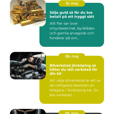
10. maj
Sälja guld så får du bra
betalt på ett tryggt sätt
Allt fler ser över
smyckeskrinet, byrålådan
och gamla arvegods och
funderar på om
värdesakerna går a...
06. maj
Bilverkstad jönköping så
hittar du rätt verkstad för
din bil
Att välja bilverkstad är ett av
de viktigaste besluten en
bilägare i Jönköping tar. En
bra verkstad ...
05. maj