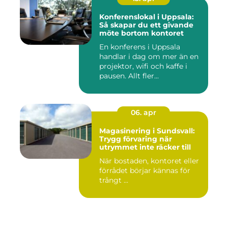
Konferenslokal i Uppsala:
Så skapar du ett givande
möte bortom kontoret
En konferens i Uppsala
handlar i dag om mer än en
projektor, wifi och kaffe i
pausen. Allt fler...
06. apr
Magasinering i Sundsvall:
Trygg förvaring när
utrymmet inte räcker till
När bostaden, kontoret eller
förrådet börjar kännas för
trångt ...