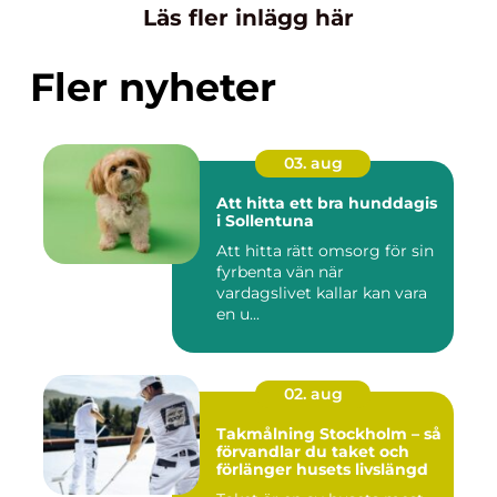
Läs fler inlägg här
Fler nyheter
03. aug
Att hitta ett bra hunddagis
i Sollentuna
Att hitta rätt omsorg för sin
fyrbenta vän när
vardagslivet kallar kan vara
en u...
02. aug
Takmålning Stockholm – så
förvandlar du taket och
förlänger husets livslängd