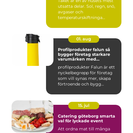
Taket är en av husets mest
utsatta delar. Sol, regn, snö,
avgaser och
temperaturskiftninga...
01. aug
Profilprodukter falun så
bygger företag starkare
varumärken med
genomtänkta giveaways
profilprodukter Falun är ett
nyckelbegrepp för företag
som vill synas mer, skapa
förtroende och bygg...
15. jul
Catering göteborg smarta
val för lyckade event
Att ordna mat till många