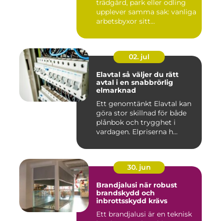
trädgård, park eller odling
upplever samma sak: vanliga
arbetsbyxor sitt...
02. jul
Elavtal så väljer du rätt
avtal i en snabbrörlig
elmarknad
Ett genomtänkt Elavtal kan
göra stor skillnad för både
plånbok och trygghet i
vardagen. Elpriserna h...
30. jun
Brandjalusi när robust
brandskydd och
inbrottsskydd krävs
Ett brandjalusi är en teknisk