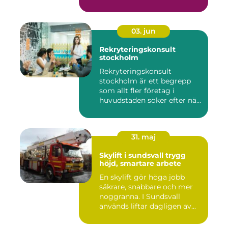
03. jun
Rekryteringskonsult
stockholm
Rekryteringskonsult
stockholm är ett begrepp
som allt fler företag i
huvudstaden söker efter när
kam...
31. maj
Skylift i sundsvall trygg
höjd, smartare arbete
En skylift gör höga jobb
säkrare, snabbare och mer
noggranna. I Sundsvall
används liftar dagligen av...