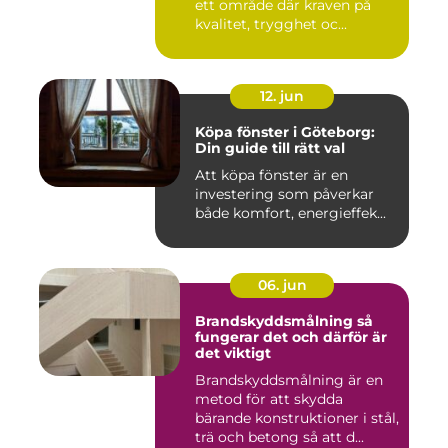
ett område där kraven på
kvalitet, trygghet oc...
12. jun
Köpa fönster i Göteborg:
Din guide till rätt val
Att köpa fönster är en
investering som påverkar
både komfort, energieffek...
06. jun
Brandskyddsmålning så
fungerar det och därför är
det viktigt
Brandskyddsmålning är en
metod för att skydda
bärande konstruktioner i stål,
trä och betong så att d...