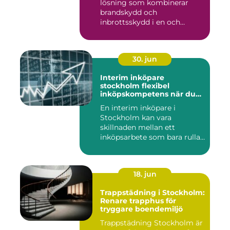
lösning som kombinerar
brandskydd och
inbrottsskydd i en och
samma pro...
30. jun
Interim inköpare
stockholm flexibel
inköpskompetens när du
behöver den
En interim inköpare i
Stockholm kan vara
skillnaden mellan ett
inköpsarbete som bara rullar
på, och ...
18. jun
Trappstädning i Stockholm:
Renare trapphus för
tryggare boendemiljö
Trappstädning Stockholm är