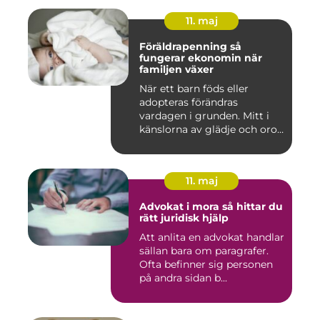
11. maj
Föräldrapenning så
fungerar ekonomin när
familjen växer
När ett barn föds eller
adopteras förändras
vardagen i grunden. Mitt i
känslorna av glädje och oro
b...
11. maj
Advokat i mora så hittar du
rätt juridisk hjälp
Att anlita en advokat handlar
sällan bara om paragrafer.
Ofta befinner sig personen
på andra sidan b...