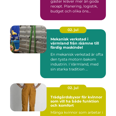
gäster kräver mer än goda
recept. Planering, logistik,
budget och olika öns...
02. jul
Mekanisk verkstad i
värmland från råämne till
färdig maskindel
En mekanisk verkstad är ofta
den tysta motorn bakom
industrin. I Värmland, med
sin starka tradition ...
02. jul
Trädgårdsbyxor för kvinnor
som vill ha både funktion
och komfort
Många kvinnor som arbetar i