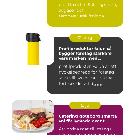
utsatta delar. Sol, regn, snö,
avgaser och
temperaturskiftninga...
01. aug
Profilprodukter falun så
bygger företag starkare
varumärken med
genomtänkta giveaways
profilprodukter Falun är ett
nyckelbegrepp för företag
som vill synas mer, skapa
förtroende och bygg...
15. jul
Catering göteborg smarta
val för lyckade event
Att ordna mat till många
gäster kräver mer än goda