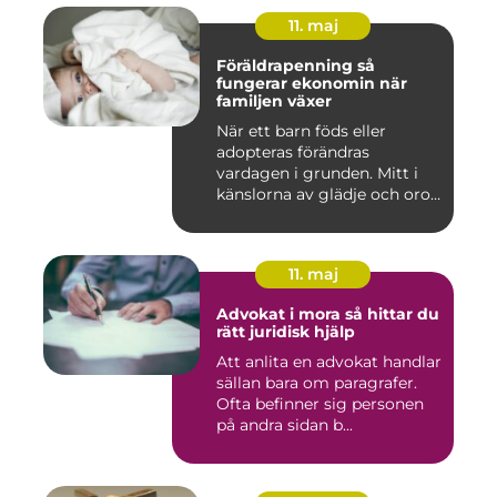
11. maj
Föräldrapenning så
fungerar ekonomin när
familjen växer
När ett barn föds eller
adopteras förändras
vardagen i grunden. Mitt i
känslorna av glädje och oro
b...
11. maj
Advokat i mora så hittar du
rätt juridisk hjälp
Att anlita en advokat handlar
sällan bara om paragrafer.
Ofta befinner sig personen
på andra sidan b...