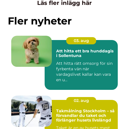
Läs fler inlägg här
Fler nyheter
03. aug
Att hitta ett bra hunddagis
i Sollentuna
Att hitta rätt omsorg för sin
fyrbenta vän när
vardagslivet kallar kan vara
en u...
02. aug
Takmålning Stockholm – så
förvandlar du taket och
förlänger husets livslängd
Taket är en av husets mest