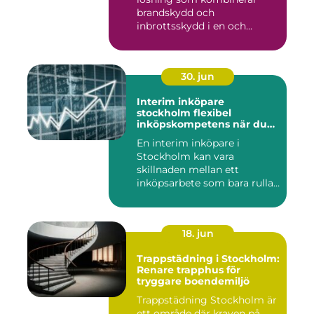
brandskydd och
inbrottsskydd i en och
samma pro...
30. jun
Interim inköpare
stockholm flexibel
inköpskompetens när du
behöver den
En interim inköpare i
Stockholm kan vara
skillnaden mellan ett
inköpsarbete som bara rullar
på, och ...
18. jun
Trappstädning i Stockholm:
Renare trapphus för
tryggare boendemiljö
Trappstädning Stockholm är
ett område där kraven på