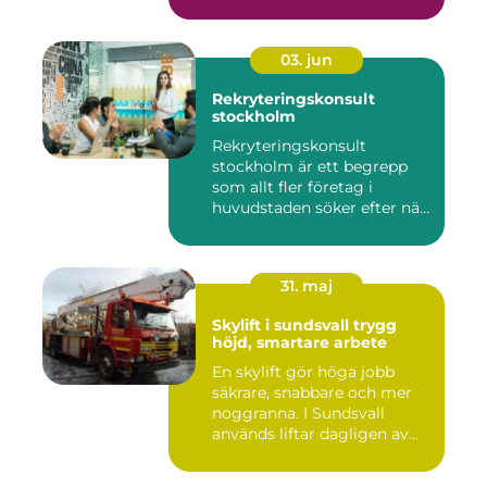
03. jun
Rekryteringskonsult
stockholm
Rekryteringskonsult
stockholm är ett begrepp
som allt fler företag i
huvudstaden söker efter när
kam...
31. maj
Skylift i sundsvall trygg
höjd, smartare arbete
En skylift gör höga jobb
säkrare, snabbare och mer
noggranna. I Sundsvall
används liftar dagligen av...