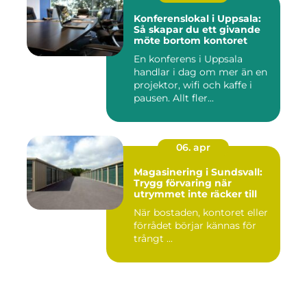
Konferenslokal i Uppsala:
Så skapar du ett givande
möte bortom kontoret
En konferens i Uppsala
handlar i dag om mer än en
projektor, wifi och kaffe i
pausen. Allt fler...
06. apr
Magasinering i Sundsvall:
Trygg förvaring när
utrymmet inte räcker till
När bostaden, kontoret eller
förrådet börjar kännas för
trångt ...