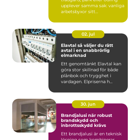
upplever samma sak: vanliga
arbetsbyxor sitt...
02. jul
Elavtal så väljer du rätt
avtal i en snabbrörlig
elmarknad
Ett genomtänkt Elavtal kan
göra stor skillnad för både
plånbok och trygghet i
vardagen. Elpriserna h...
30. jun
Brandjalusi när robust
brandskydd och
inbrottsskydd krävs
Ett brandjalusi är en teknisk
lösning som kombinerar