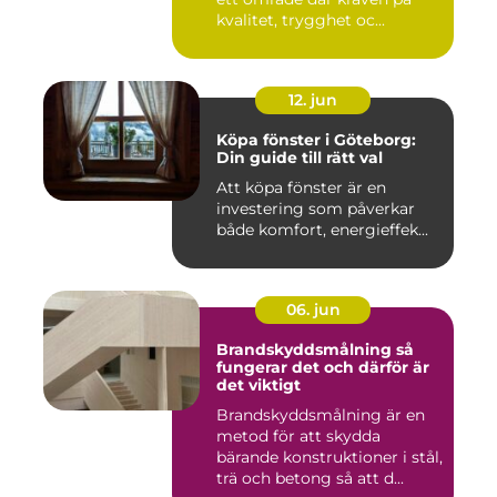
kvalitet, trygghet oc...
12. jun
Köpa fönster i Göteborg:
Din guide till rätt val
Att köpa fönster är en
investering som påverkar
både komfort, energieffek...
06. jun
Brandskyddsmålning så
fungerar det och därför är
det viktigt
Brandskyddsmålning är en
metod för att skydda
bärande konstruktioner i stål,
trä och betong så att d...