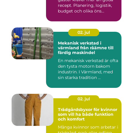
recept. Planering, logistik,
budget och olika öns...
02. jul
Mekanisk verkstad i
värmland från råämne till
färdig maskindel
En mekanisk verkstad är ofta
den tysta motorn bakom
industrin. I Värmland, med
sin starka tradition ...
02. jul
Trädgårdsbyxor för kvinnor
som vill ha både funktion
och komfort
Många kvinnor som arbetar i
trädgård, park eller odling