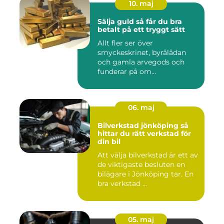
10. maj
Sälja guld så får du bra
betalt på ett tryggt sätt
Allt fler ser över
smyckeskrinet, byrålådan
och gamla arvegods och
funderar på om
värdesakerna går a...
06. maj
Bilverkstad jönköping så
hittar du rätt verkstad för
din bil
Att välja bilverkstad är ett av
de viktigaste besluten en
bilägare i Jönköping tar. En
bra verkstad ...
05. maj