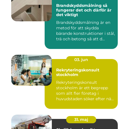
Brandskyddsmålning så
fungerar det och därför är
det viktigt
Brandskyddsmålning är en
metod för att skydda
bärande konstruktioner i stål,
trä och betong så att d...
03. jun
Rekryteringskonsult
stockholm
Rekryteringskonsult
stockholm är ett begrepp
som allt fler företag i
huvudstaden söker efter när
kam...
31. maj