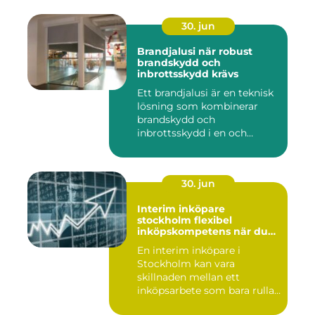
30. jun
Brandjalusi när robust
brandskydd och
inbrottsskydd krävs
Ett brandjalusi är en teknisk
lösning som kombinerar
brandskydd och
inbrottsskydd i en och
samma pro...
30. jun
Interim inköpare
stockholm flexibel
inköpskompetens när du
behöver den
En interim inköpare i
Stockholm kan vara
skillnaden mellan ett
inköpsarbete som bara rullar
på, och ...