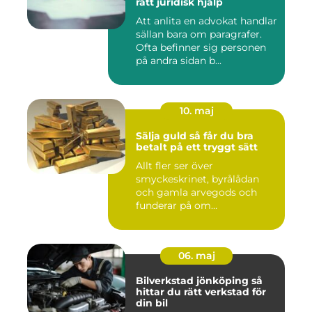
rätt juridisk hjälp
Att anlita en advokat handlar
sällan bara om paragrafer.
Ofta befinner sig personen
på andra sidan b...
10. maj
Sälja guld så får du bra
betalt på ett tryggt sätt
Allt fler ser över
smyckeskrinet, byrålådan
och gamla arvegods och
funderar på om
värdesakerna går a...
06. maj
Bilverkstad jönköping så
hittar du rätt verkstad för
din bil