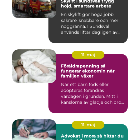
Skylift i sundsvall trygg
höjd, smartare arbete
En skylift gör höga jobb
säkrare, snabbare och mer
noggranna. I Sundsvall
används liftar dagligen av...
11. maj
Föräldrapenning så
fungerar ekonomin när
familjen växer
När ett barn föds eller
adopteras förändras
vardagen i grunden. Mitt i
känslorna av glädje och oro
b...
11. maj
Advokat i mora så hittar du