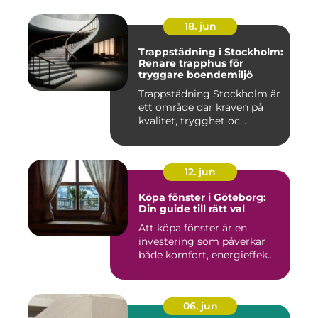
18. jun
Trappstädning i Stockholm:
Renare trapphus för
tryggare boendemiljö
Trappstädning Stockholm är
ett område där kraven på
kvalitet, trygghet oc...
12. jun
Köpa fönster i Göteborg:
Din guide till rätt val
Att köpa fönster är en
investering som påverkar
både komfort, energieffek...
06. jun