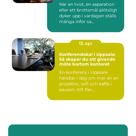
När en tvist, en separation
eller ett brottsmål plötsligt
dyker upp i vardagen ställs
många inför sa...
13. apr
Konferenslokal i Uppsala:
Så skapar du ett givande
möte bortom kontoret
En konferens i Uppsala
handlar i dag om mer än en
projektor, wifi och kaffe i
pausen. Allt fler...