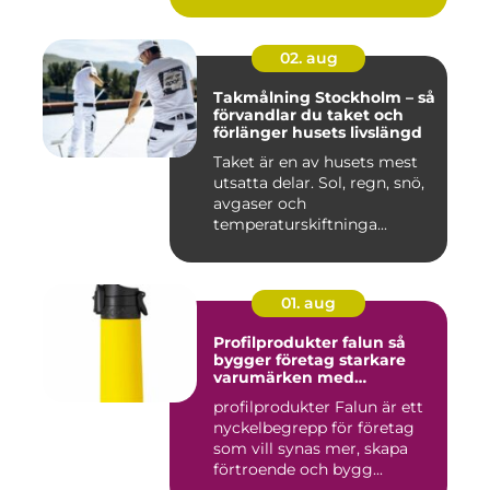
02. aug
Takmålning Stockholm – så
förvandlar du taket och
förlänger husets livslängd
Taket är en av husets mest
utsatta delar. Sol, regn, snö,
avgaser och
temperaturskiftninga...
01. aug
Profilprodukter falun så
bygger företag starkare
varumärken med
genomtänkta giveaways
profilprodukter Falun är ett
nyckelbegrepp för företag
som vill synas mer, skapa
förtroende och bygg...