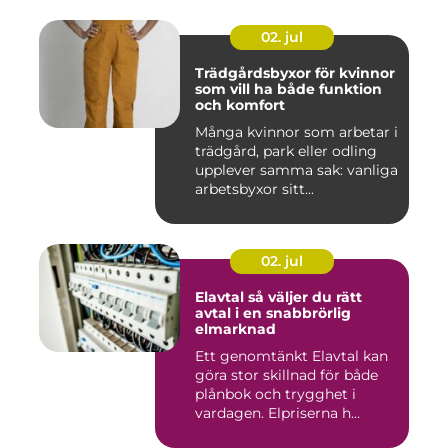
02. jul
Trädgårdsbyxor för kvinnor
som vill ha både funktion
och komfort
Många kvinnor som arbetar i
trädgård, park eller odling
upplever samma sak: vanliga
arbetsbyxor sitt...
02. jul
Elavtal så väljer du rätt
avtal i en snabbrörlig
elmarknad
Ett genomtänkt Elavtal kan
göra stor skillnad för både
plånbok och trygghet i
vardagen. Elpriserna h...