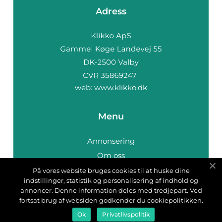
Adress
web:
www.klikko.dk
Menu
Annonsering
Om oss
Cookies
På vores website bruges cookies til at huske dine
indstillinger, statistik og personalisering af indhold og
Kontakta oss
annoncer. Denne information deles med tredjepart. Ved
Sitemap
fortsat brug af websiden godkender du cookiepolitikken.
Ok
Privatlivspolitik