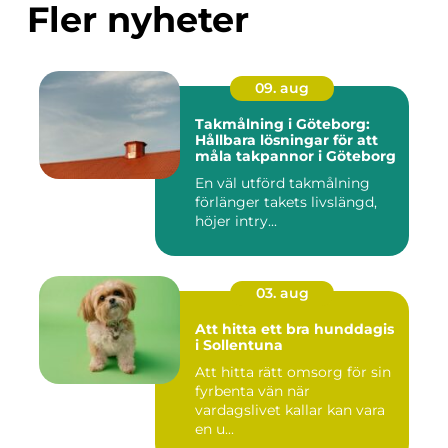
Fler nyheter
09. aug
Takmålning i Göteborg:
Hållbara lösningar för att
måla takpannor i Göteborg
En väl utförd takmålning
förlänger takets livslängd,
höjer intry...
03. aug
Att hitta ett bra hunddagis
i Sollentuna
Att hitta rätt omsorg för sin
fyrbenta vän när
vardagslivet kallar kan vara
en u...