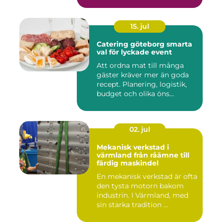
15. jul
Catering göteborg smarta
val för lyckade event
Att ordna mat till många
gäster kräver mer än goda
recept. Planering, logistik,
budget och olika öns...
02. jul
Mekanisk verkstad i
värmland från råämne till
färdig maskindel
En mekanisk verkstad är ofta
den tysta motorn bakom
industrin. I Värmland, med
sin starka tradition ...