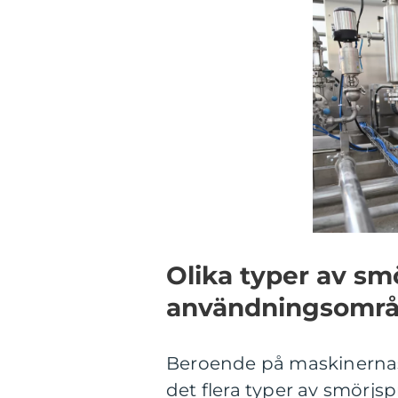
Olika typer av sm
användningsomr
Beroende på maskinernas k
det flera typer av smörjsp