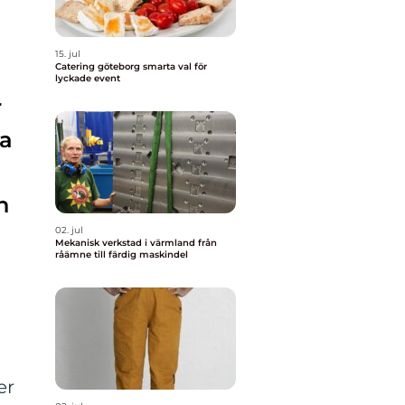
15. jul
Catering göteborg smarta val för
lyckade event
r
ga
n
02. jul
Mekanisk verkstad i värmland från
råämne till färdig maskindel
er