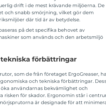
erlig drift i de mest krävande miljöerna. De
et och snabb smörjning, vilket gör dem
riksmiljöer där tid är av betydelse.
baseras på det specifika behovet av
 maskiner som används och den arbetsmiljö
tekniska förbättringar
tor, som de från företaget ErgoGreaser, h
onomiska och tekniska förbättringar. Des
 att öka användarnas bekvämlighet och
ra risken för skador. Ergonomin står i centr
Smörjsprutorna är designade för att minimer