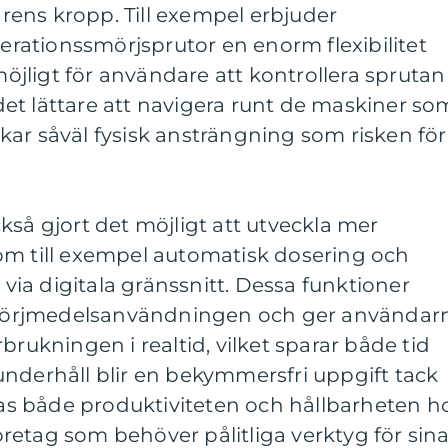
ens kropp. Till exempel erbjuder
ationssmörjsprutor en enorm flexibilitet
 möjligt för användare att kontrollera sprutan
et lättare att navigera runt de maskiner so
ar såväl fysisk ansträngning som risken för
kså gjort det möjligt att utveckla mer
om till exempel automatisk dosering och
ia digitala gränssnitt. Dessa funktioner
 smörjmedelsanvändningen och ger användar
brukningen i realtid, vilket sparar både tid
nderhåll blir en bekymmersfri uppgift tack
tras både produktiviteten och hållbarheten h
retag som behöver pålitliga verktyg för sin