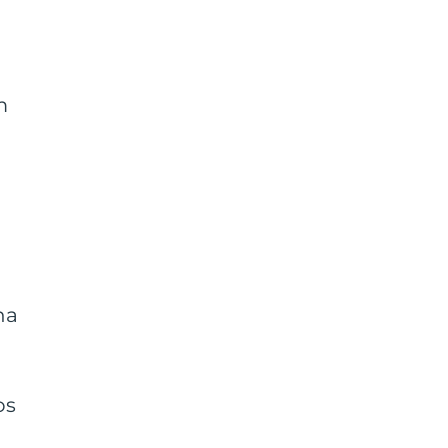
m
na
os
a