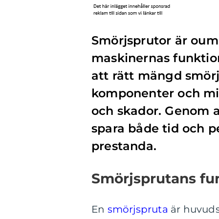
Smörjsprutor är oumb
maskinernas funktion
att rätt mängd smör
komponenter och min
och skador. Genom a
spara både tid och 
prestanda.
Smörjsprutans fun
En
smörjspruta
är huvudsa