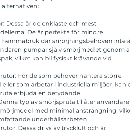
 alternativen:
r: Dessa är de enklaste och mest
ellerna. De är perfekta för mindre
ör hemmabruk där smörjningsbehoven inte ä
vändaren pumpar själv smörjmedlet genom a
pak, vilket kan bli fysiskt krävande vid
rutor: För de som behöver hantera större
ler som arbetar i industriella miljöer, kan 
pruta erbjuda en betydande
 Denna typ av smörjspruta tillåter användar
 smörjmedel med minimal ansträngning, vilk
omfattande underhållsarbeten.
tor: Dessa drivs av tryckluft och är