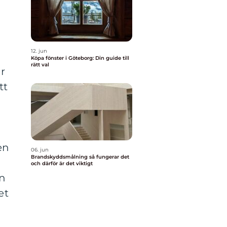
12. jun
Köpa fönster i Göteborg: Din guide till
rätt val
r
tt
en
06. jun
Brandskyddsmålning så fungerar det
och därför är det viktigt
en
et