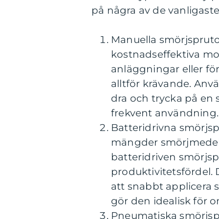
på några av de vanligaste
Manuella smörjspruto
kostnadseffektiva mod
anläggningar eller f
alltför krävande. An
dra och trycka på en s
frekvent användning.
Batteridrivna smörjsp
mängder smörjmedel el
batteridriven smörjs
produktivitetsfördel.
att snabbt applicera
gör den idealisk för 
Pneumatiska smörjspru