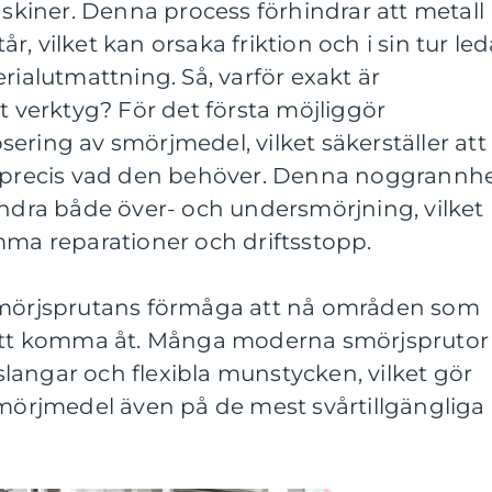
askiner. Denna process förhindrar att metall
, vilket kan orsaka friktion och i sin tur led
rialutmattning. Så, varför exakt är
t verktyg? För det första möjliggör
ering av smörjmedel, vilket säkerställer att
r precis vad den behöver. Denna noggrannh
indra både över- och undersmörjning, vilket
mma reparationer och driftsstopp.
 smörjsprutans förmåga att nå områden som
 att komma åt. Många moderna smörjsprutor
langar och flexibla munstycken, vilket gör
smörjmedel även på de mest svårtillgängliga