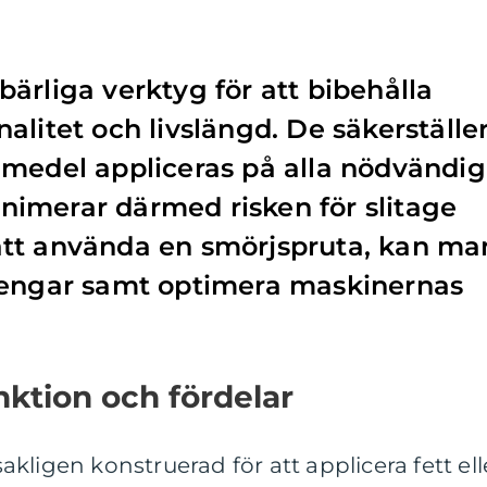
ärliga verktyg för att bibehålla
alitet och livslängd. De säkerställe
jmedel appliceras på alla nödvändi
imerar därmed risken för slitage
tt använda en smörjspruta, kan ma
pengar samt optimera maskinernas
ktion och fördelar
kligen konstruerad för att applicera fett ell