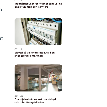
02. jul
Trädgårdsbyxor för kvinnor som vill ha
både funktion och komfort
a
et
02. jul
Elavtal så väljer du rätt avtal i en
snabbrörlig elmarknad
30. jun
Brandjalusi när robust brandskydd
och inbrottsskydd krävs