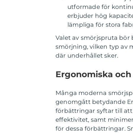
utformade för kontinu
erbjuder hög kapacit
lämpliga för stora fab
Valet av smörjspruta bör 
smörjning, vilken typ av
där underhållet sker.
Ergonomiska och 
Många moderna smörjspru
genomgått betydande Erg
förbättringar syftar till
effektivitet, samt minime
för dessa förbättringar. 