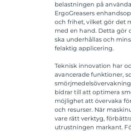
belastningen på användar
ErgoGreasers enhandsoper
och frihet, vilket gör det
med en hand. Detta gör d
ska underhållas och minsk
felaktig applicering.
Teknisk innovation har oc
avancerade funktioner, s
smörjmedelsövervakning v
bidrar till att optimera
möjlighet att övervaka för
och resurser. När maskinu
vare rätt verktyg, förbät
utrustningen markant. Fö