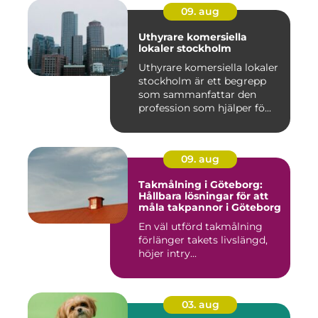
09. aug
Uthyrare komersiella
lokaler stockholm
Uthyrare komersiella lokaler
stockholm är ett begrepp
som sammanfattar den
profession som hjälper fö...
09. aug
Takmålning i Göteborg:
Hållbara lösningar för att
måla takpannor i Göteborg
En väl utförd takmålning
förlänger takets livslängd,
höjer intry...
03. aug