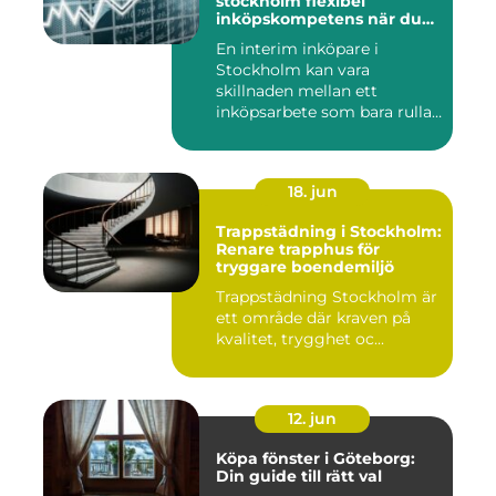
stockholm flexibel
inköpskompetens när du
behöver den
En interim inköpare i
Stockholm kan vara
skillnaden mellan ett
inköpsarbete som bara rullar
på, och ...
18. jun
Trappstädning i Stockholm:
Renare trapphus för
tryggare boendemiljö
Trappstädning Stockholm är
ett område där kraven på
kvalitet, trygghet oc...
12. jun
Köpa fönster i Göteborg:
Din guide till rätt val