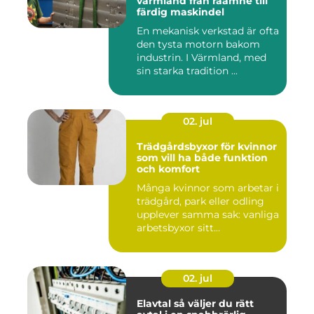
värmland från råämne till
färdig maskindel
En mekanisk verkstad är ofta
den tysta motorn bakom
industrin. I Värmland, med
sin starka tradition ...
02. jul
Trädgårdsbyxor för kvinnor
som vill ha både funktion
och komfort
Många kvinnor som arbetar i
trädgård, park eller odling
upplever samma sak: vanliga
arbetsbyxor sitt...
02. jul
Elavtal så väljer du rätt