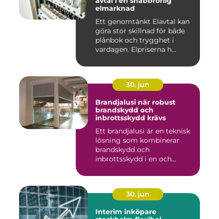
avtal i en snabbrörlig
elmarknad
Ett genomtänkt Elavtal kan
göra stor skillnad för både
plånbok och trygghet i
vardagen. Elpriserna h...
30. jun
Brandjalusi när robust
brandskydd och
inbrottsskydd krävs
Ett brandjalusi är en teknisk
lösning som kombinerar
brandskydd och
inbrottsskydd i en och
samma pro...
30. jun
Interim inköpare