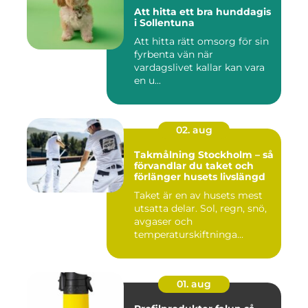
Att hitta ett bra hunddagis
i Sollentuna
Att hitta rätt omsorg för sin
fyrbenta vän när
vardagslivet kallar kan vara
en u...
02. aug
Takmålning Stockholm – så
förvandlar du taket och
förlänger husets livslängd
Taket är en av husets mest
utsatta delar. Sol, regn, snö,
avgaser och
temperaturskiftninga...
01. aug