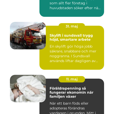
som allt fler företag i
huvudstaden söker efter när
kam...
31. maj
Skylift i sundsvall trygg
höjd, smartare arbete
En skylift gör höga jobb
säkrare, snabbare och mer
noggranna. I Sundsvall
används liftar dagligen av...
11. maj
Föräldrapenning så
fungerar ekonomin när
familjen växer
När ett barn föds eller
adopteras förändras
vardagen i grunden. Mitt i