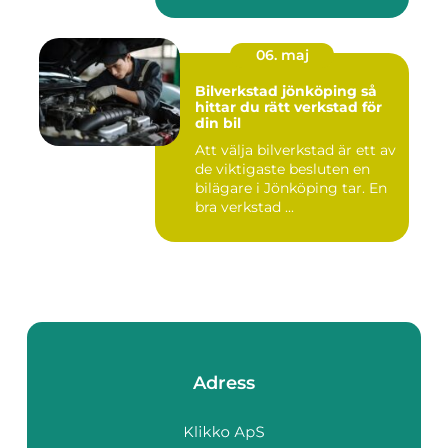
värdesakerna går a...
06. maj
Bilverkstad jönköping så
hittar du rätt verkstad för
din bil
Att välja bilverkstad är ett av
de viktigaste besluten en
bilägare i Jönköping tar. En
bra verkstad ...
Adress