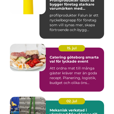
Profilprodukter falun så
bygger företag starkare
varumärken med
genomtänkta giveaways
profilprodukter Falun är ett
nyckelbegrepp för företag
som vill synas mer, skapa
förtroende och bygg...
15. jul
Catering göteborg smarta
val för lyckade event
Att ordna mat till många
gäster kräver mer än goda
recept. Planering, logistik,
budget och olika öns...
02. jul
Mekanisk verkstad i