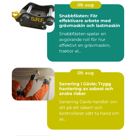
09. aug
Snabbfästen: För
effektivare arbete med
grävmaskin och lastmaskin
Snabbfästen spelar en
avgörande roll för hur
effektivt en grävmaskin,
traktor el...
09. aug
Sanering i Gävle; Trygg
hantering av asbest och
andra risker
Sanering Gävle handlar om
att på ett säkert och
kontrollerat sätt ta hand om
as...