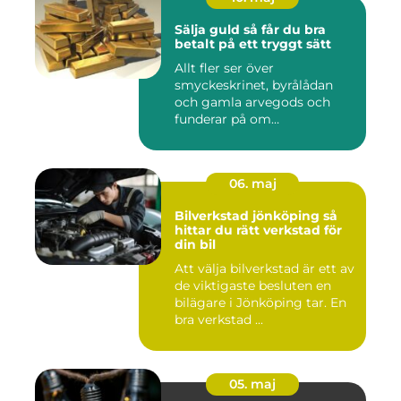
Sälja guld så får du bra
betalt på ett tryggt sätt
Allt fler ser över
smyckeskrinet, byrålådan
och gamla arvegods och
funderar på om
värdesakerna går a...
06. maj
Bilverkstad jönköping så
hittar du rätt verkstad för
din bil
Att välja bilverkstad är ett av
de viktigaste besluten en
bilägare i Jönköping tar. En
bra verkstad ...
05. maj