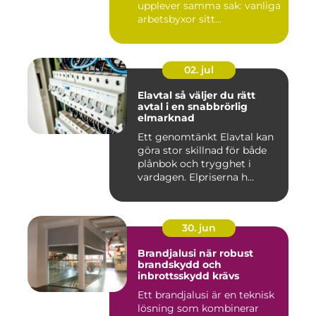
upplever samma sak: vanliga
arbetsbyxor sitt...
02. jul
Elavtal så väljer du rätt
avtal i en snabbrörlig
elmarknad
Ett genomtänkt Elavtal kan
göra stor skillnad för både
plånbok och trygghet i
vardagen. Elpriserna h...
30. jun
Brandjalusi när robust
brandskydd och
inbrottsskydd krävs
Ett brandjalusi är en teknisk
lösning som kombinerar