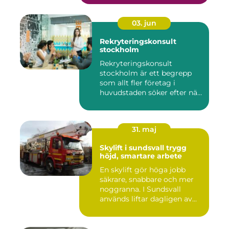
03. jun
Rekryteringskonsult
stockholm
Rekryteringskonsult
stockholm är ett begrepp
som allt fler företag i
huvudstaden söker efter när
kam...
31. maj
Skylift i sundsvall trygg
höjd, smartare arbete
En skylift gör höga jobb
säkrare, snabbare och mer
noggranna. I Sundsvall
används liftar dagligen av...