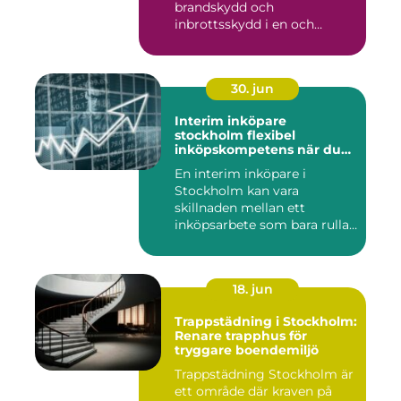
brandskydd och
inbrottsskydd i en och
samma pro...
30. jun
Interim inköpare
stockholm flexibel
inköpskompetens när du
behöver den
En interim inköpare i
Stockholm kan vara
skillnaden mellan ett
inköpsarbete som bara rullar
på, och ...
18. jun
Trappstädning i Stockholm:
Renare trapphus för
tryggare boendemiljö
Trappstädning Stockholm är
ett område där kraven på