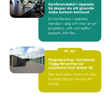
Konferenslokal i Uppsala:
Så skapar du ett givande
möte bortom kontoret
En konferens i Uppsala
handlar i dag om mer än en
projektor, wifi och kaffe i
pausen. Allt fler...
06. apr
Magasinering i Sundsvall:
Trygg förvaring när
utrymmet inte räcker till
När bostaden, kontoret eller
förrådet börjar kännas för
trångt ...