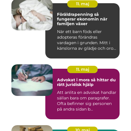
11. maj
Föräldrapenning så
fungerar ekonomin när
familjen växer
När ett barn föds eller
adopteras förändras
vardagen i grunden. Mitt i
känslorna av glädje och oro
b...
11. maj
Advokat i mora så hittar du
rätt juridisk hjälp
Att anlita en advokat handlar
sällan bara om paragrafer.
Ofta befinner sig personen
på andra sidan b...
10. maj