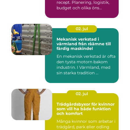
recept. Planering, logistik,
budget och olika öns...
02. jul
Mekanisk verkstad i
värmland från råämne till
färdig maskindel
En mekanisk verkstad är ofta
den tysta motorn bakom
industrin. I Värmland, med
sin starka tradition ...
02. jul
Trädgårdsbyxor för kvinnor
som vill ha både funktion
och komfort
Många kvinnor som arbetar i
trädgård, park eller odling