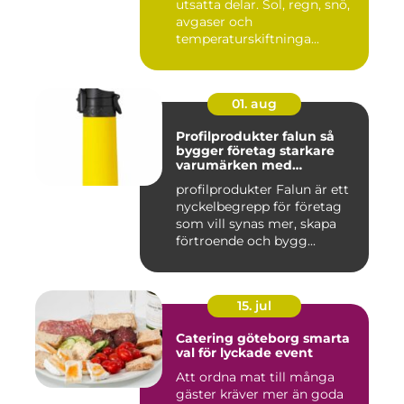
utsatta delar. Sol, regn, snö,
avgaser och
temperaturskiftninga...
01. aug
Profilprodukter falun så
bygger företag starkare
varumärken med
genomtänkta giveaways
profilprodukter Falun är ett
nyckelbegrepp för företag
som vill synas mer, skapa
förtroende och bygg...
15. jul
Catering göteborg smarta
val för lyckade event
Att ordna mat till många
gäster kräver mer än goda