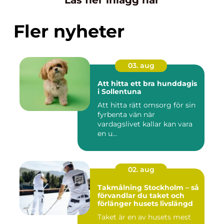
Fler nyheter
03. aug
Att hitta ett bra hunddagis
i Sollentuna
Att hitta rätt omsorg för sin
fyrbenta vän när
vardagslivet kallar kan vara
en u...
02. aug
Takmålning Stockholm – så
förvandlar du taket och
förlänger husets livslängd
Taket är en av husets mest