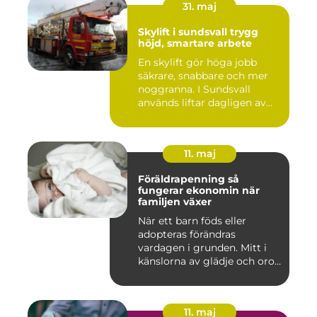
31. maj
Skylift i sundsvall trygg
höjd, smartare arbete
En skylift gör höga jobb
säkrare, snabbare och mer
noggranna. I Sundsvall
används liftar dagligen av...
11. maj
Föräldrapenning så
fungerar ekonomin när
familjen växer
När ett barn föds eller
adopteras förändras
vardagen i grunden. Mitt i
känslorna av glädje och oro
b...
11. maj