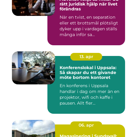
rätt juridisk hjälp när livet
förändras
När en tvist, en separation
eller ett brottsmål plötsligt
dyker upp i vardagen ställs
många inför sa...
13. apr
Konferenslokal i Uppsala:
Så skapar du ett givande
möte bortom kontoret
En konferens i Uppsala
handlar i dag om mer än en
projektor, wifi och kaffe i
pausen. Allt fler...
06. apr
Magasinering i Sundsvall: