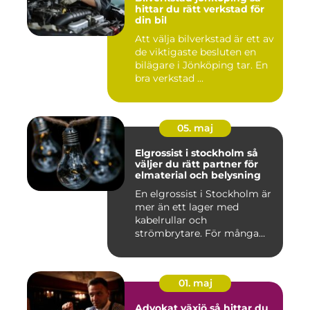
hittar du rätt verkstad för
din bil
Att välja bilverkstad är ett av
de viktigaste besluten en
bilägare i Jönköping tar. En
bra verkstad ...
05. maj
Elgrossist i stockholm så
väljer du rätt partner för
elmaterial och belysning
En elgrossist i Stockholm är
mer än ett lager med
kabelrullar och
strömbrytare. För många
installatö...
01. maj
Advokat växjö så hittar du