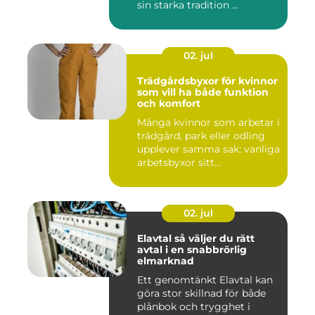
sin starka tradition ...
02. jul
Trädgårdsbyxor för kvinnor
som vill ha både funktion
och komfort
Många kvinnor som arbetar i
trädgård, park eller odling
upplever samma sak: vanliga
arbetsbyxor sitt...
02. jul
Elavtal så väljer du rätt
avtal i en snabbrörlig
elmarknad
Ett genomtänkt Elavtal kan
göra stor skillnad för både
plånbok och trygghet i