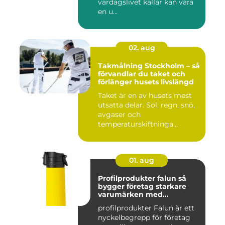
vardagslivet kallar kan vara
en u...
02. aug
Takmålning Stockholm – så
förvandlar du taket och
förlänger husets livslängd
Taket är en av husets mest
utsatta delar. Sol, regn, snö,
avgaser och
temperaturskiftninga...
01. aug
Profilprodukter falun så
bygger företag starkare
varumärken med
genomtänkta giveaways
profilprodukter Falun är ett
nyckelbegrepp för företag