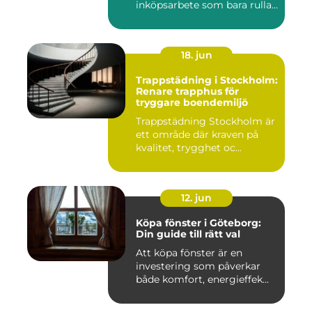
inköpsarbete som bara rullar
på, och ...
18. jun
Trappstädning i Stockholm:
Renare trapphus för
tryggare boendemiljö
Trappstädning Stockholm är
ett område där kraven på
kvalitet, trygghet oc...
12. jun
Köpa fönster i Göteborg:
Din guide till rätt val
Att köpa fönster är en
investering som påverkar
både komfort, energieffek...