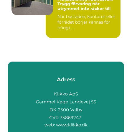
Trygg förvaring när
utrymmet inte räcker till
När bostaden, kontoret eller
förrådet börjar kännas för
trångt ...
Adress
web:
www.klikko.dk