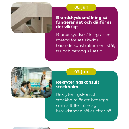
06. jun
Brandskyddsmålning så
fungerar det och därför är
det viktigt
Brandskyddsmålning är en
metod för att skydda
bärande konstruktioner i stål,
trä och betong så att d...
03. jun
Rekryteringskonsult
stockholm
Rekryteringskonsult
stockholm är ett begrepp
som allt fler företag i
huvudstaden söker efter när
kam...