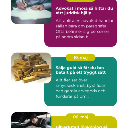
Advokat i mora så hittar du
rätt juridisk hjälp
Att anlita en advokat handlar
sällan bara om paragrafer.
Ofta befinner sig personen
på andra sidan b...
10. maj
Sälja guld så får du bra
betalt på ett tryggt sätt
Allt fler ser över
smyckeskrinet, byrålådan
och gamla arvegods och
funderar på om
värdesakerna går a...
06. maj
Bilverkstad jönköping så