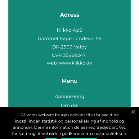
Adress
web:
www.klikko.dk
Menu
Annonsering
Om oss
Cookies
På vores website bruges cookies til at huske dine
indstillinger, statistik og personalisering af indhold og
Kontakta oss
annoncer. Denne information deles med tredjepart. Ved
Sitemap
fortsat brug af websiden godkender du cookiepolitikken.