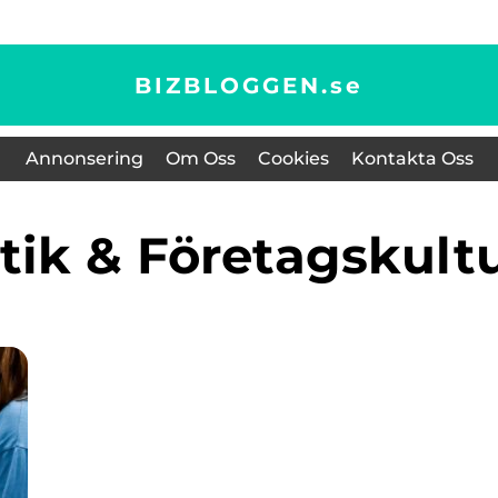
BIZBLOGGEN.
se
Annonsering
Om Oss
Cookies
Kontakta Oss
Etik & Företagskult