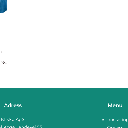
h
are
...
Adress
Menu
Annonserin
Om oss