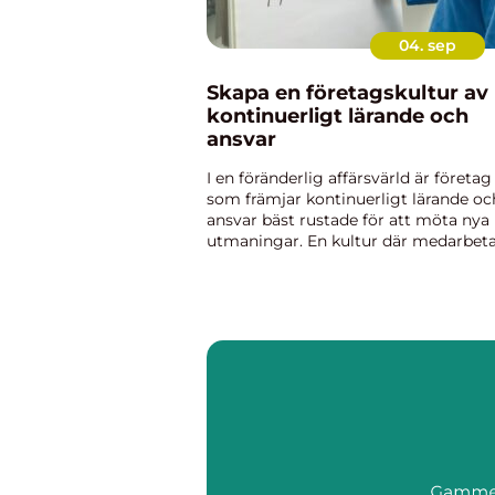
04. sep
Skapa en företagskultur av
kontinuerligt lärande och
ansvar
I en föränderlig affärsvärld är företag
som främjar kontinuerligt lärande oc
ansvar bäst rustade för att möta nya
utmaningar. En kultur där medarbet
uppmuntras att utvecklas, dela kunska