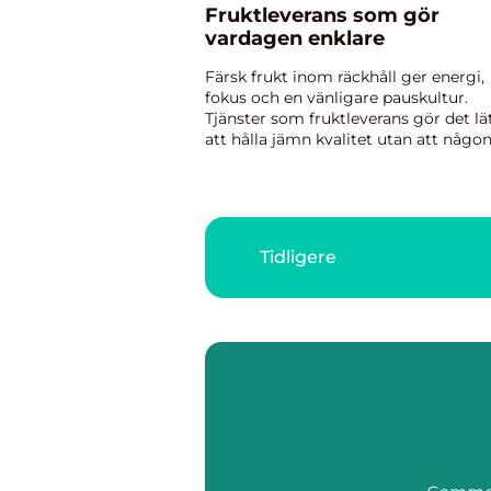
Fruktleverans som gör
vardagen enklare
Färsk frukt inom räckhåll ger energi,
fokus och en vänligare pauskultur.
Tjänster som fruktleverans gör det lä
att hålla jämn kvalitet utan att någo
behöver springa till affären. I st&...
Tidligere