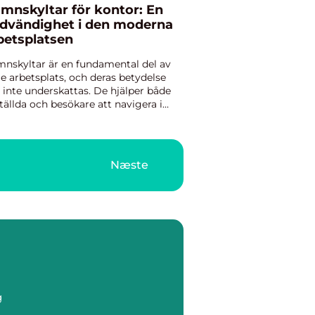
mnskyltar för kontor: En
dvändighet i den moderna
betsplatsen
nskyltar är en fundamental del av
je arbetsplats, och deras betydelse
 inte underskattas. De hjälper både
tällda och besökare att navigera i
torslandskapet effektivt och ger
tidigt ett professionellt intryc...
Næste
g