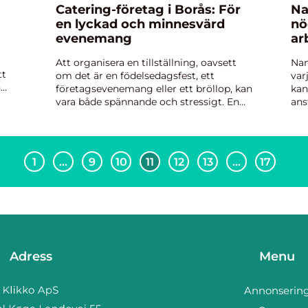
Catering-företag i Borås: För
Na
en lyckad och minnesvärd
nö
evenemang
ar
Att organisera en tillställning, oavsett
Nam
tt
om det är en födelsedagsfest, ett
var
n
företagsevenemang eller ett bröllop, kan
kan
vara både spännande och stressigt. En
ans
viktig aspekt av varje lyckat evenemang
kon
är maten. M&ari...
sam
1
…
9
10
11
12
13
…
17
Adress
Menu
Annonserin