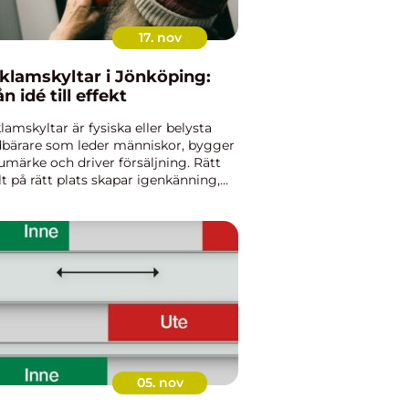
17. nov
klamskyltar i Jönköping:
n idé till effekt
lamskyltar är fysiska eller belysta
bärare som leder människor, bygger
umärke och driver försäljning. Rätt
lt på rätt plats skapar igenkänning,
troende och tydliga vägar till...
05. nov