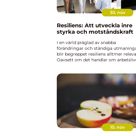
30. nov
Resiliens: Att utveckla inre
styrka och motståndskraft
I en värld präglad av snabba
förändringar och ständiga utmaninga
blir begreppet resiliens alltmer releva
Oavsett om det handlar om arbetsliv
eller det personliga livet, behöver vi
förmågan att stå...
10. nov