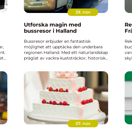
29. nov
Utforska magin med
Re
bussresor i Halland
Frå
Bussresor erbjuder en fantastisk
Rek
r,
möjlighet att upptäcka den underbara
bud
nt.
regionen Halland. Med ett naturlandskap
var
et
präglat av vackra kuststräckor, historiska
sky
städer och en blomstrande kultur är
för
Halland en oslipad juvel fö...
07. nov