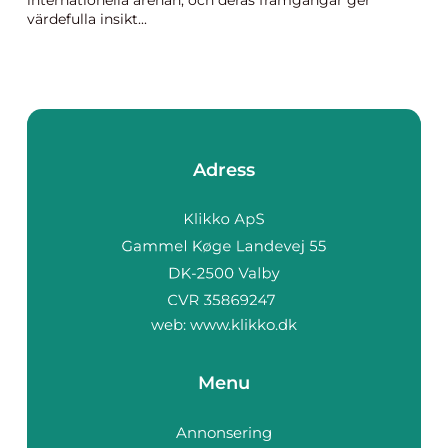
internationella arenan, och deras framgångar ger
värdefulla insikt...
Adress
web:
www.klikko.dk
Menu
Annonsering