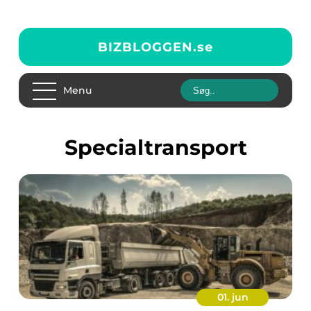
BIZBLOGGEN.
se
Menu
specialtransport
01. jun