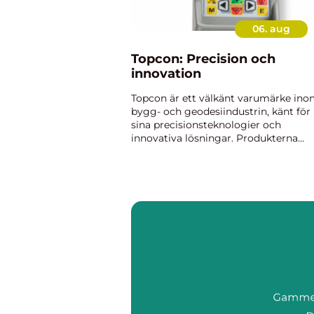
06. aug
Topcon: Precision och
innovation
Topcon är ett välkänt varumärke in
bygg- och geodesiindustrin, känt för
sina precisionsteknologier och
innovativa lösningar. Produkterna
inkluderar allt från totalstationer till 
typer av laserinstrumen...