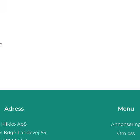
om
olika
Adress
Menu
Annonserin
Om oss