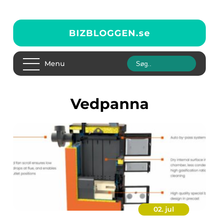
BIZBLOGGEN.
se
Menu
vedpanna
02. jul