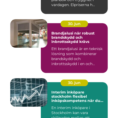
vardagen. Elpriserna h...
30. jun
Brandjalusi när robust
brandskydd och
inbrottsskydd krävs
Ett brandjalusi är en teknisk
lösning som kombinerar
brandskydd och
inbrottsskydd i en och
samma pro...
30. jun
Interim inköpare
stockholm flexibel
inköpskompetens när du
behöver den
En interim inköpare i
Stockholm kan vara
skillnaden mellan ett