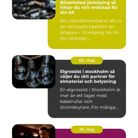
Bilverkstad jönköping så
hittar du rätt verkstad för
din bil
Att välja bilverkstad är ett av
de viktigaste besluten en
bilägare i Jönköping tar. En
bra verkstad ...
05. maj
Elgrossist i stockholm så
väljer du rätt partner för
elmaterial och belysning
En elgrossist i Stockholm är
mer än ett lager med
kabelrullar och
strömbrytare. För många
installatö...
01. maj