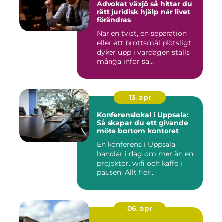
Advokat växjö så hittar du
rätt juridisk hjälp när livet
förändras
När en tvist, en separation
eller ett brottsmål plötsligt
dyker upp i vardagen ställs
många inför sa...
13. apr
Konferenslokal i Uppsala:
Så skapar du ett givande
möte bortom kontoret
En konferens i Uppsala
handlar i dag om mer än en
projektor, wifi och kaffe i
pausen. Allt fler...
06. apr