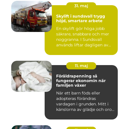
31. maj
Skylift i sundsvall trygg
höjd, smartare arbete
En skylift gör höga jobb
säkrare, snabbare och mer
noggranna. I Sundsvall
används liftar dagligen av...
11. maj
Föräldrapenning så
fungerar ekonomin när
familjen växer
När ett barn föds eller
adopteras förändras
vardagen i grunden. Mitt i
känslorna av glädje och oro
b...