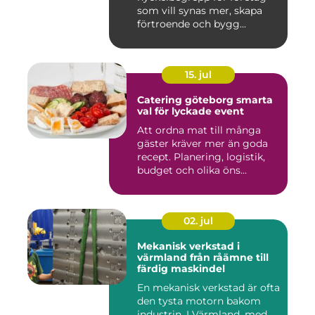
som vill synas mer, skapa
förtroende och bygg...
15. jul
Catering göteborg smarta
val för lyckade event
Att ordna mat till många
gäster kräver mer än goda
recept. Planering, logistik,
budget och olika öns...
02. jul
Mekanisk verkstad i
värmland från råämne till
färdig maskindel
En mekanisk verkstad är ofta
den tysta motorn bakom
industrin. I Värmland, med