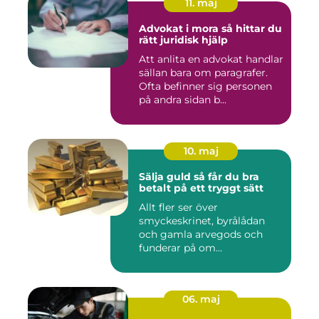
11. maj
Advokat i mora så hittar du
rätt juridisk hjälp
Att anlita en advokat handlar
sällan bara om paragrafer.
Ofta befinner sig personen
på andra sidan b...
10. maj
Sälja guld så får du bra
betalt på ett tryggt sätt
Allt fler ser över
smyckeskrinet, byrålådan
och gamla arvegods och
funderar på om
värdesakerna går a...
06. maj