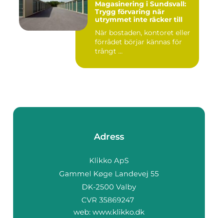
Magasinering i Sundsvall:
Trygg förvaring när
utrymmet inte räcker till
När bostaden, kontoret eller
förrådet börjar kännas för
trångt ...
Adress
web:
www.klikko.dk