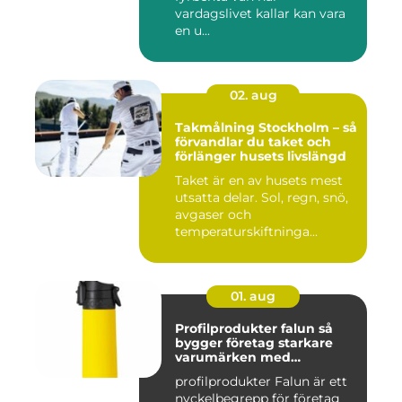
vardagslivet kallar kan vara
en u...
02. aug
Takmålning Stockholm – så
förvandlar du taket och
förlänger husets livslängd
Taket är en av husets mest
utsatta delar. Sol, regn, snö,
avgaser och
temperaturskiftninga...
01. aug
Profilprodukter falun så
bygger företag starkare
varumärken med
genomtänkta giveaways
profilprodukter Falun är ett
nyckelbegrepp för företag