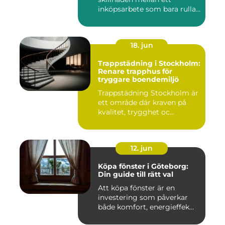
inköpsarbete som bara rullar
på, och ...
18. jun
Trappstädning i Stockholm:
Renare trapphus för
tryggare boendemiljö
Trappstädning Stockholm är
ett område där kraven på
kvalitet, trygghet oc...
12. jun
Köpa fönster i Göteborg:
Din guide till rätt val
Att köpa fönster är en
investering som påverkar
både komfort, energieffek...