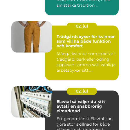
sin starka tradition ...
02. jul
Trädgårdsbyxor för kvinnor
som vill ha både funktion
och komfort
Många kvinnor som arbetar i
trädgård, park eller odling
upplever samma sak: vanliga
arbetsbyxor sitt...
02. jul
Elavtal så väljer du rätt
avtal i en snabbrörlig
elmarknad
Ett genomtänkt Elavtal kan
göra stor skillnad för både
plånbok och trygghet i