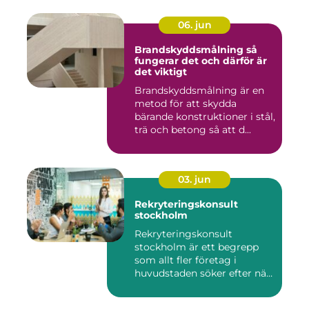
06. jun
Brandskyddsmålning så
fungerar det och därför är
det viktigt
Brandskyddsmålning är en
metod för att skydda
bärande konstruktioner i stål,
trä och betong så att d...
03. jun
Rekryteringskonsult
stockholm
Rekryteringskonsult
stockholm är ett begrepp
som allt fler företag i
huvudstaden söker efter när
kam...