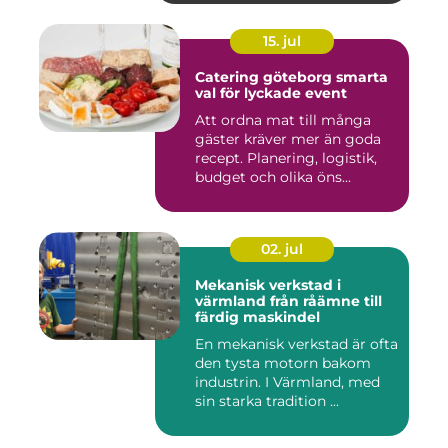
15. jul
Catering göteborg smarta
val för lyckade event
Att ordna mat till många
gäster kräver mer än goda
recept. Planering, logistik,
budget och olika öns...
02. jul
Mekanisk verkstad i
värmland från råämne till
färdig maskindel
En mekanisk verkstad är ofta
den tysta motorn bakom
industrin. I Värmland, med
sin starka tradition ...