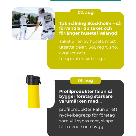
02. aug
Takmålning Stockholm – så
förvandlar du taket och
förlänger husets livslängd
Taket är en av husets mest
utsatta delar. Sol, regn, snö,
avgaser och
temperaturskiftninga...
01. aug
Profilprodukter falun så
bygger företag starkare
varumärken med
genomtänkta giveaways
profilprodukter Falun är ett
nyckelbegrepp för företag
som vill synas mer, skapa
förtroende och bygg...