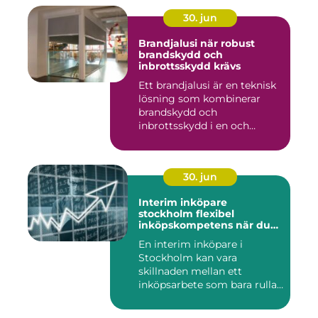
30. jun
Brandjalusi när robust
brandskydd och
inbrottsskydd krävs
Ett brandjalusi är en teknisk
lösning som kombinerar
brandskydd och
inbrottsskydd i en och
samma pro...
30. jun
Interim inköpare
stockholm flexibel
inköpskompetens när du
behöver den
En interim inköpare i
Stockholm kan vara
skillnaden mellan ett
inköpsarbete som bara rullar
på, och ...