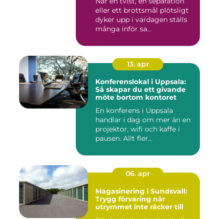
När en tvist, en separation
eller ett brottsmål plötsligt
dyker upp i vardagen ställs
många inför sa...
13. apr
Konferenslokal i Uppsala:
Så skapar du ett givande
möte bortom kontoret
En konferens i Uppsala
handlar i dag om mer än en
projektor, wifi och kaffe i
pausen. Allt fler...
06. apr
Magasinering i Sundsvall:
Trygg förvaring när
utrymmet inte räcker till