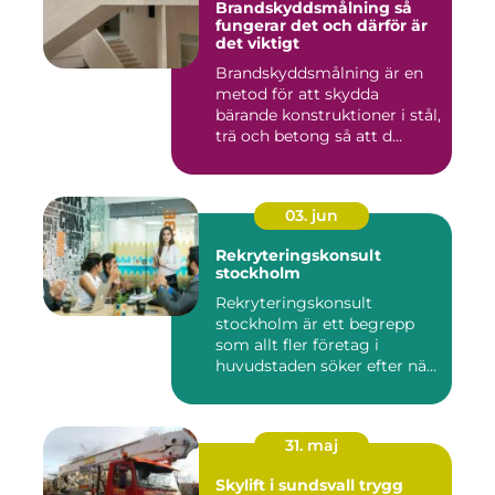
Brandskyddsmålning så
fungerar det och därför är
det viktigt
Brandskyddsmålning är en
metod för att skydda
bärande konstruktioner i stål,
trä och betong så att d...
03. jun
Rekryteringskonsult
stockholm
Rekryteringskonsult
stockholm är ett begrepp
som allt fler företag i
huvudstaden söker efter när
kam...
31. maj
Skylift i sundsvall trygg