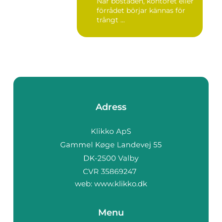
När bostaden, kontoret eller
förrådet börjar kännas för
trångt ...
Adress
web:
www.klikko.dk
Menu