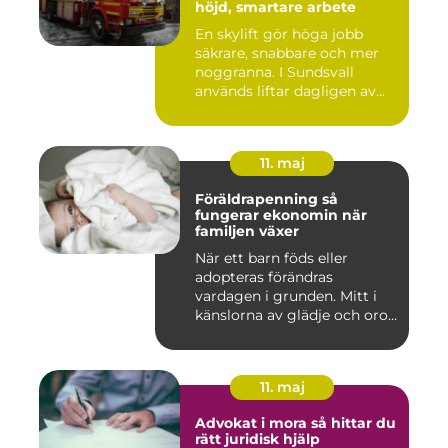
höjd, smartare arbete
En skylift gör höga jobb
säkrare, snabbare och mer
noggranna. I Sundsvall
används liftar dagligen av...
11. maj
Föräldrapenning så
fungerar ekonomin när
familjen växer
När ett barn föds eller
adopteras förändras
vardagen i grunden. Mitt i
känslorna av glädje och oro
b...
11. maj
Advokat i mora så hittar du
rätt juridisk hjälp