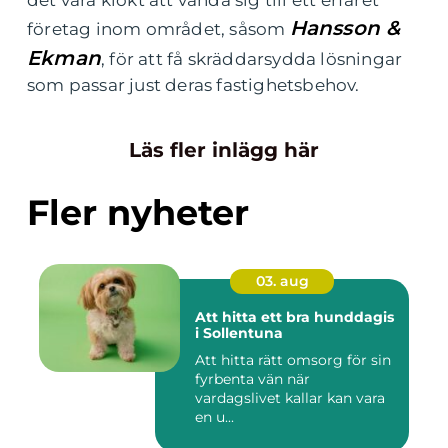
det vara klokt att vända sig till ett erfaret
Hansson &
företag inom området, såsom
Ekman
, för att få skräddarsydda lösningar
som passar just deras fastighetsbehov.
Läs fler inlägg här
Fler nyheter
03. aug
Att hitta ett bra hunddagis
i Sollentuna
Att hitta rätt omsorg för sin
fyrbenta vän när
vardagslivet kallar kan vara
en u...