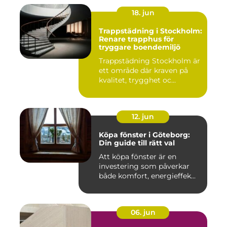
18. jun
Trappstädning i Stockholm:
Renare trapphus för
tryggare boendemiljö
Trappstädning Stockholm är
ett område där kraven på
kvalitet, trygghet oc...
12. jun
Köpa fönster i Göteborg:
Din guide till rätt val
Att köpa fönster är en
investering som påverkar
både komfort, energieffek...
06. jun