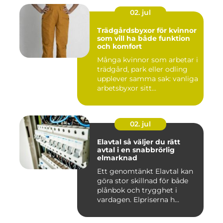
02. jul
Trädgårdsbyxor för kvinnor
som vill ha både funktion
och komfort
Många kvinnor som arbetar i
trädgård, park eller odling
upplever samma sak: vanliga
arbetsbyxor sitt...
02. jul
Elavtal så väljer du rätt
avtal i en snabbrörlig
elmarknad
Ett genomtänkt Elavtal kan
göra stor skillnad för både
plånbok och trygghet i
vardagen. Elpriserna h...