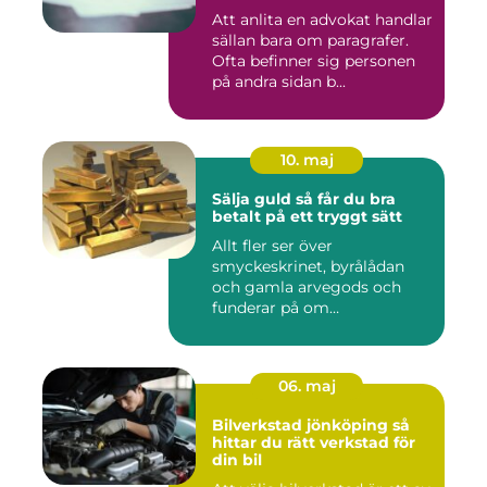
Att anlita en advokat handlar
sällan bara om paragrafer.
Ofta befinner sig personen
på andra sidan b...
10. maj
Sälja guld så får du bra
betalt på ett tryggt sätt
Allt fler ser över
smyckeskrinet, byrålådan
och gamla arvegods och
funderar på om
värdesakerna går a...
06. maj
Bilverkstad jönköping så
hittar du rätt verkstad för
din bil