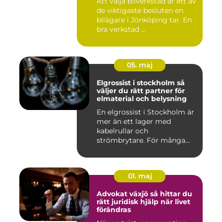
Att välja bilverkstad är ett av
de viktigaste besluten en
bilägare i Jönköping tar. En
bra verkstad ...
05. maj
Elgrossist i stockholm så
väljer du rätt partner för
elmaterial och belysning
En elgrossist i Stockholm är
mer än ett lager med
kabelrullar och
strömbrytare. För många
installatö...
01. maj
Advokat växjö så hittar du
rätt juridisk hjälp när livet
förändras