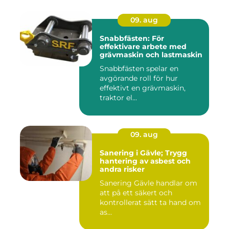
09. aug
Snabbfästen: För
effektivare arbete med
grävmaskin och lastmaskin
Snabbfästen spelar en
avgörande roll för hur
effektivt en grävmaskin,
traktor el...
09. aug
Sanering i Gävle; Trygg
hantering av asbest och
andra risker
Sanering Gävle handlar om
att på ett säkert och
kontrollerat sätt ta hand om
as...