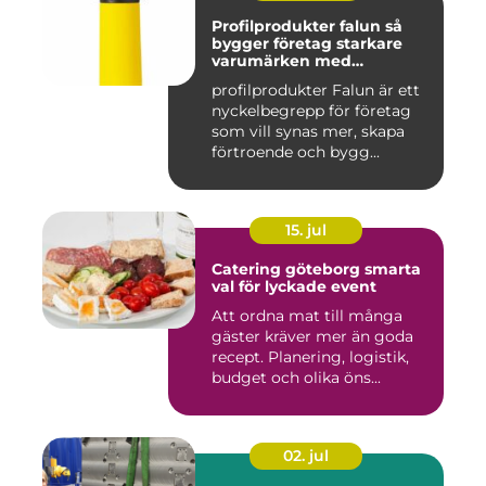
Profilprodukter falun så
bygger företag starkare
varumärken med
genomtänkta giveaways
profilprodukter Falun är ett
nyckelbegrepp för företag
som vill synas mer, skapa
förtroende och bygg...
15. jul
Catering göteborg smarta
val för lyckade event
Att ordna mat till många
gäster kräver mer än goda
recept. Planering, logistik,
budget och olika öns...
02. jul