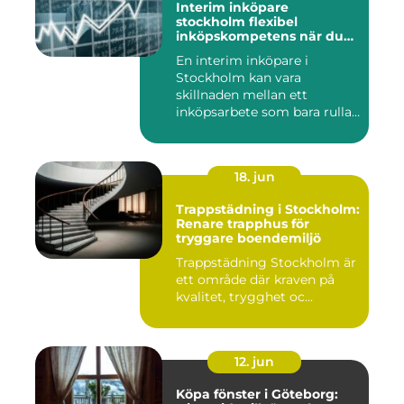
Interim inköpare
stockholm flexibel
inköpskompetens när du
behöver den
En interim inköpare i
Stockholm kan vara
skillnaden mellan ett
inköpsarbete som bara rullar
på, och ...
18. jun
Trappstädning i Stockholm:
Renare trapphus för
tryggare boendemiljö
Trappstädning Stockholm är
ett område där kraven på
kvalitet, trygghet oc...
12. jun
Köpa fönster i Göteborg: