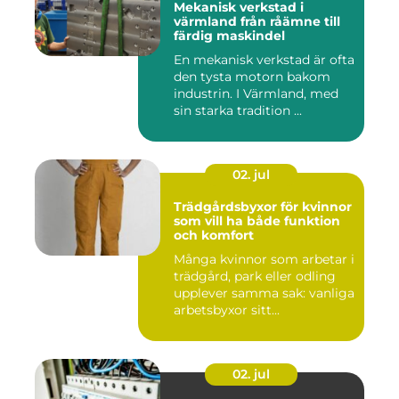
Mekanisk verkstad i
värmland från råämne till
färdig maskindel
En mekanisk verkstad är ofta
den tysta motorn bakom
industrin. I Värmland, med
sin starka tradition ...
02. jul
Trädgårdsbyxor för kvinnor
som vill ha både funktion
och komfort
Många kvinnor som arbetar i
trädgård, park eller odling
upplever samma sak: vanliga
arbetsbyxor sitt...
02. jul