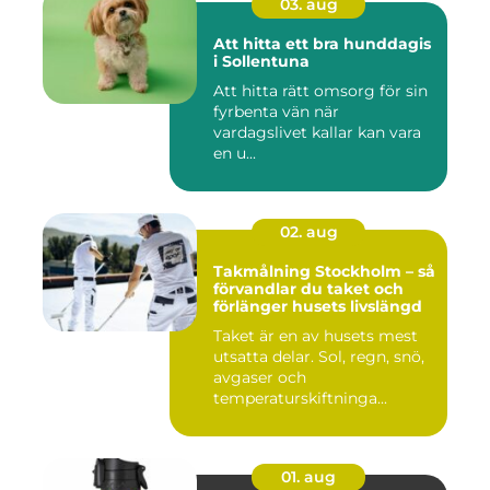
03. aug
Att hitta ett bra hunddagis
i Sollentuna
Att hitta rätt omsorg för sin
fyrbenta vän när
vardagslivet kallar kan vara
en u...
02. aug
Takmålning Stockholm – så
förvandlar du taket och
förlänger husets livslängd
Taket är en av husets mest
utsatta delar. Sol, regn, snö,
avgaser och
temperaturskiftninga...
01. aug