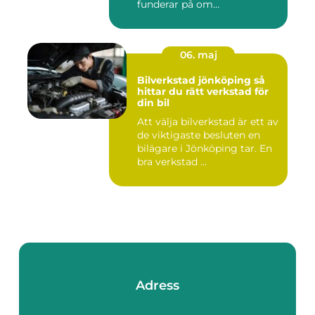
funderar på om
värdesakerna går a...
06. maj
Bilverkstad jönköping så
hittar du rätt verkstad för
din bil
Att välja bilverkstad är ett av
de viktigaste besluten en
bilägare i Jönköping tar. En
bra verkstad ...
Adress