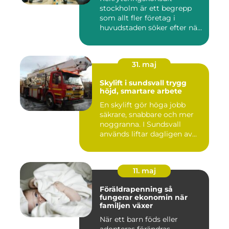
stockholm är ett begrepp
som allt fler företag i
huvudstaden söker efter när
kam...
31. maj
Skylift i sundsvall trygg
höjd, smartare arbete
En skylift gör höga jobb
säkrare, snabbare och mer
noggranna. I Sundsvall
används liftar dagligen av...
11. maj
Föräldrapenning så
fungerar ekonomin när
familjen växer
När ett barn föds eller
adopteras förändras