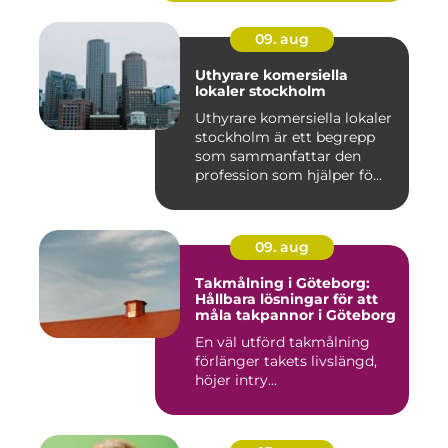
09. aug
Uthyrare komersiella
lokaler stockholm
Uthyrare komersiella lokaler
stockholm är ett begrepp
som sammanfattar den
profession som hjälper fö...
09. aug
Takmålning i Göteborg:
Hållbara lösningar för att
måla takpannor i Göteborg
En väl utförd takmålning
förlänger takets livslängd,
höjer intry...