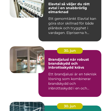
Elavtal så väljer du rätt
avtal i en snabbrörlig
elmarknad
Ett genomtänkt Elavtal kan
göra stor skillnad för både
plånbok och trygghet i
vardagen. Elpriserna h...
30. jun
Brandjalusi när robust
brandskydd och
inbrottsskydd krävs
Ett brandjalusi är en teknisk
lösning som kombinerar
brandskydd och
inbrottsskydd i en och
samma pro...
30. jun