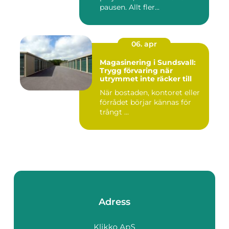
pausen. Allt fler...
06. apr
Magasinering i Sundsvall:
Trygg förvaring när
utrymmet inte räcker till
När bostaden, kontoret eller
förrådet börjar kännas för
trångt ...
Adress