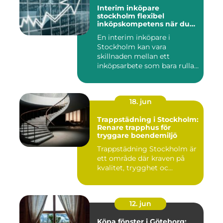
Interim inköpare
stockholm flexibel
inköpskompetens när du
behöver den
En interim inköpare i
Stockholm kan vara
skillnaden mellan ett
inköpsarbete som bara rullar
på, och ...
18. jun
Trappstädning i Stockholm:
Renare trapphus för
tryggare boendemiljö
Trappstädning Stockholm är
ett område där kraven på
kvalitet, trygghet oc...
12. jun
Köpa fönster i Göteborg: