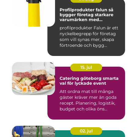
Profilprodukter falun så
bygger företag starkare
varumärken med
genomtänkta giveaways
profilprodukter Falun är ett
nyckelbegrepp för företag
som vill synas mer, skapa
förtroende och bygg...
15. jul
Catering göteborg smarta
val för lyckade event
Att ordna mat till många
gäster kräver mer än goda
recept. Planering, logistik,
budget och olika öns...
02. jul