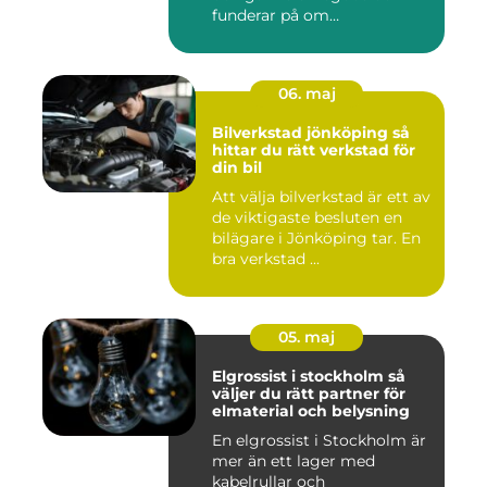
funderar på om
värdesakerna går a...
06. maj
Bilverkstad jönköping så
hittar du rätt verkstad för
din bil
Att välja bilverkstad är ett av
de viktigaste besluten en
bilägare i Jönköping tar. En
bra verkstad ...
05. maj
Elgrossist i stockholm så
väljer du rätt partner för
elmaterial och belysning
En elgrossist i Stockholm är
mer än ett lager med
kabelrullar och