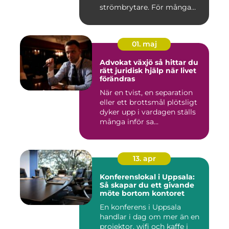
strömbrytare. För många
installatö...
01. maj
Advokat växjö så hittar du
rätt juridisk hjälp när livet
förändras
När en tvist, en separation
eller ett brottsmål plötsligt
dyker upp i vardagen ställs
många inför sa...
13. apr
Konferenslokal i Uppsala:
Så skapar du ett givande
möte bortom kontoret
En konferens i Uppsala
handlar i dag om mer än en
projektor, wifi och kaffe i