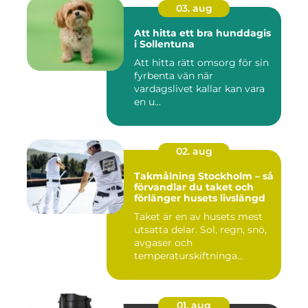
03. aug
Att hitta ett bra hunddagis
i Sollentuna
Att hitta rätt omsorg för sin
fyrbenta vän när
vardagslivet kallar kan vara
en u...
02. aug
Takmålning Stockholm – så
förvandlar du taket och
förlänger husets livslängd
Taket är en av husets mest
utsatta delar. Sol, regn, snö,
avgaser och
temperaturskiftninga...
01. aug