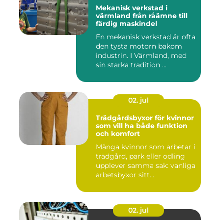
Mekanisk verkstad i
värmland från råämne till
färdig maskindel
En mekanisk verkstad är ofta
den tysta motorn bakom
industrin. I Värmland, med
sin starka tradition ...
02. jul
Trädgårdsbyxor för kvinnor
som vill ha både funktion
och komfort
Många kvinnor som arbetar i
trädgård, park eller odling
upplever samma sak: vanliga
arbetsbyxor sitt...
02. jul