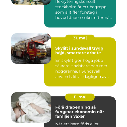
Rekryteringskonsult
stockholm är ett begrepp
som allt fler företag i
huvudstaden söker efter när
kam...
31. maj
Skylift i sundsvall trygg
höjd, smartare arbete
En skylift gör höga jobb
säkrare, snabbare och mer
noggranna. I Sundsvall
används liftar dagligen av...
11. maj
Föräldrapenning så
fungerar ekonomin när
familjen växer
När ett barn föds eller