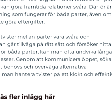
h kan göra framtida relationer svåra. Därför är
lösning som fungerar för båda parter, även om
 göra eftergifter.
vister mellan parter vara svåra och
år tillväga på rätt sätt och försöker hitta
för båda parter, kan man ofta undvika lång
esser. Genom att kommunicera öppet, söka
et behövs och överväga alternativa
man hantera tvister på ett klokt och effekti
äs fler inlägg här