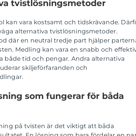
va tvistlösningsmetoder
stol kan vara kostsamt och tidskrävande. Därf
rväga alternativa tvistlösningsmetoder.
 där en neutral tredje part hjälper partern
visten. Medling kan vara en snabb och effekti
a både tid och pengar. Andra alternativa
uderar skiljeförfaranden och
dlingar.
ösning som fungerar för båda
ing på tvisten är det viktigt att båda
ultatet. En lösning som bara fördelar en pa