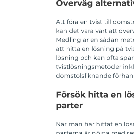
Överväg alternati
Att föra en tvist till dom
kan det vara värt att öve
Medling är en sådan metod
att hitta en lösning på t
lösning och kan ofta spar
tvistlösningsmetoder inkl
domstolsliknande förhan
Försök hitta en l
parter
När man har hittat en lösn
parterna är nöjda med res