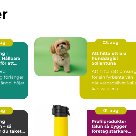
er
aug
03. aug
ng i
Att hitta ett bra
 Hållbara
hunddagis i
för att
Sollentuna
annor i
örd
Att hitta rätt omsor
g förlänger
för sin fyrbenta vän
slängd, höjer
när vardagslivet kall
kan vara en u...
aug
01. aug
ng
Profilprodukter
 – så
falun så bygger
r du taket
företag starkare