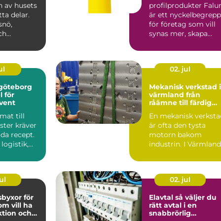
nger husets
varumärken med
n av husets
profilprodukter Falu
genomtänkta
ta delar.
är ett nyckelbegrepp
giveaways
snö,
för företag som vill
ch
synas mer, skapa
rskiftninga.
förtroende och bygg.
ul
02. jul
 göteborg
Mekanisk verkstad i
l för
värmland från
vent
råämne till färdig
maskindel
mat till
En mekanisk verksta
ter kräver
är ofta den tysta
da recept.
motorn bakom
logistik,
industrin. I Värmland
h olika
med sin starka
tradition ...
ul
02. jul
byxor för
Elavtal så väljer du
om vill ha
rätt avtal i en
tion och
snabbrörlig