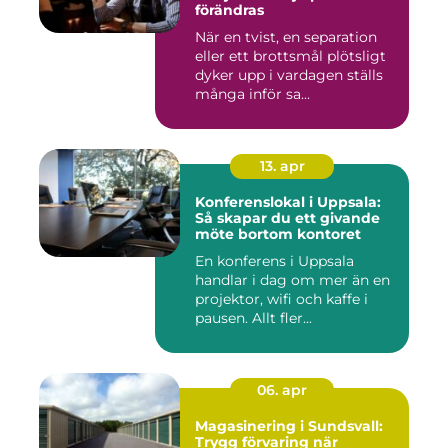
förändras
När en tvist, en separation
eller ett brottsmål plötsligt
dyker upp i vardagen ställs
många inför sa...
13. apr
Konferenslokal i Uppsala:
Så skapar du ett givande
möte bortom kontoret
En konferens i Uppsala
handlar i dag om mer än en
projektor, wifi och kaffe i
pausen. Allt fler...
06. apr
Magasinering i Sundsvall:
Trygg förvaring när