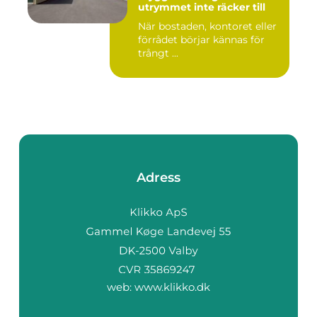
utrymmet inte räcker till
När bostaden, kontoret eller
förrådet börjar kännas för
trångt ...
Adress
web:
www.klikko.dk