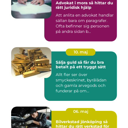
Advokat i mora så hittar du
rätt juridisk hjälp
Att anlita en advokat handlar
sällan bara om paragrafer.
Ofta befinner sig personen
på andra sidan b...
10. maj
Sälja guld så får du bra
betalt på ett tryggt sätt
Allt fler ser över
smyckeskrinet, byrålådan
och gamla arvegods och
funderar på om
värdesakerna går a...
06. maj
Bilverkstad jönköping så
hittar du rätt verkstad för