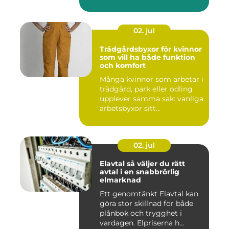
02. jul
Trädgårdsbyxor för kvinnor
som vill ha både funktion
och komfort
Många kvinnor som arbetar i
trädgård, park eller odling
upplever samma sak: vanliga
arbetsbyxor sitt...
02. jul
Elavtal så väljer du rätt
avtal i en snabbrörlig
elmarknad
Ett genomtänkt Elavtal kan
göra stor skillnad för både
plånbok och trygghet i
vardagen. Elpriserna h...