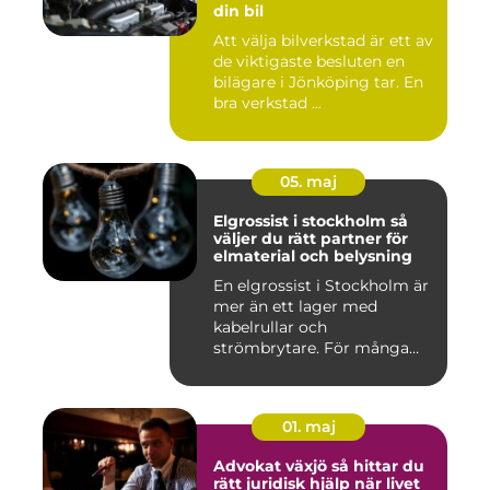
din bil
Att välja bilverkstad är ett av
de viktigaste besluten en
bilägare i Jönköping tar. En
bra verkstad ...
05. maj
Elgrossist i stockholm så
väljer du rätt partner för
elmaterial och belysning
En elgrossist i Stockholm är
mer än ett lager med
kabelrullar och
strömbrytare. För många
installatö...
01. maj
Advokat växjö så hittar du
rätt juridisk hjälp när livet