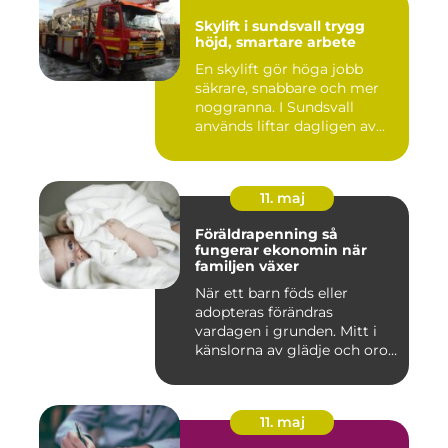
Skylift i sundsvall trygg
höjd, smartare arbete
En skylift gör höga jobb
säkrare, snabbare och mer
noggranna. I Sundsvall
används liftar dagligen av...
11. maj
Föräldrapenning så
fungerar ekonomin när
familjen växer
När ett barn föds eller
adopteras förändras
vardagen i grunden. Mitt i
känslorna av glädje och oro
b...
11. maj