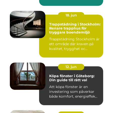
på, och ...
18. jun
Trappstädning i Stockholm:
Renare trapphus för
tryggare boendemiljö
Trappstädning Stockholm är
ett område där kraven på
kvalitet, trygghet oc...
12. jun
Köpa fönster i Göteborg:
Din guide till rätt val
Att köpa fönster är en
investering som påverkar
både komfort, energieffek...