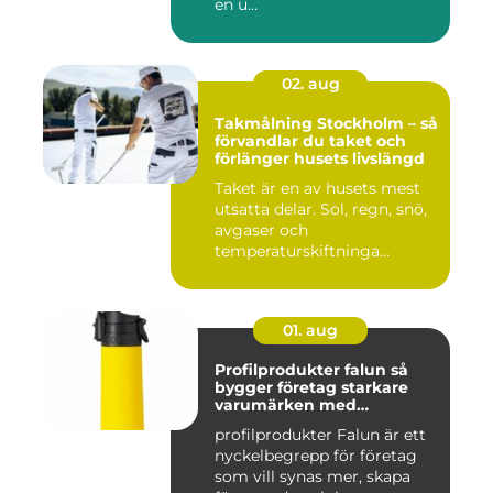
en u...
02. aug
Takmålning Stockholm – så
förvandlar du taket och
förlänger husets livslängd
Taket är en av husets mest
utsatta delar. Sol, regn, snö,
avgaser och
temperaturskiftninga...
01. aug
Profilprodukter falun så
bygger företag starkare
varumärken med
genomtänkta giveaways
profilprodukter Falun är ett
nyckelbegrepp för företag
som vill synas mer, skapa