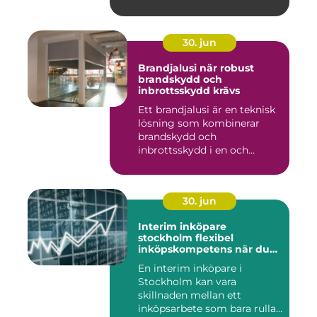
30. jun
Brandjalusi när robust
brandskydd och
inbrottsskydd krävs
Ett brandjalusi är en teknisk
lösning som kombinerar
brandskydd och
inbrottsskydd i en och
samma pro...
30. jun
Interim inköpare
stockholm flexibel
inköpskompetens när du
behöver den
En interim inköpare i
Stockholm kan vara
skillnaden mellan ett
inköpsarbete som bara rullar