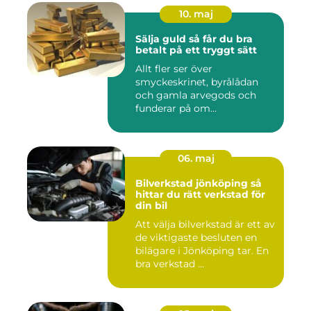
10. maj
Sälja guld så får du bra
betalt på ett tryggt sätt
Allt fler ser över
smyckeskrinet, byrålådan
och gamla arvegods och
funderar på om
värdesakerna går a...
06. maj
Bilverkstad jönköping så
hittar du rätt verkstad för
din bil
Att välja bilverkstad är ett av
de viktigaste besluten en
bilägare i Jönköping tar. En
bra verkstad ...