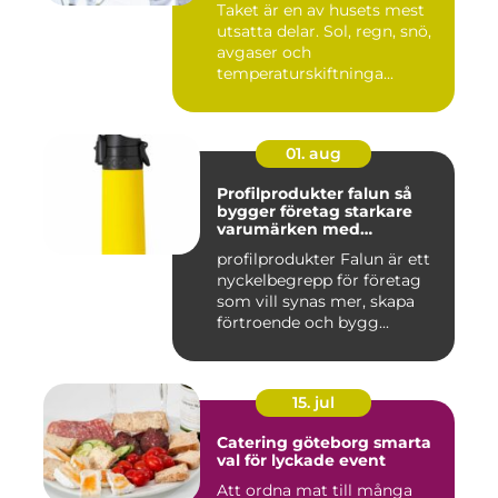
Taket är en av husets mest
utsatta delar. Sol, regn, snö,
avgaser och
temperaturskiftninga...
01. aug
Profilprodukter falun så
bygger företag starkare
varumärken med
genomtänkta giveaways
profilprodukter Falun är ett
nyckelbegrepp för företag
som vill synas mer, skapa
förtroende och bygg...
15. jul
Catering göteborg smarta
val för lyckade event
Att ordna mat till många