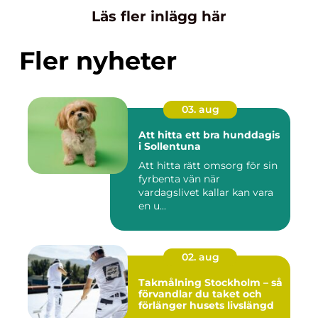
Läs fler inlägg här
Fler nyheter
03. aug
Att hitta ett bra hunddagis
i Sollentuna
Att hitta rätt omsorg för sin
fyrbenta vän när
vardagslivet kallar kan vara
en u...
02. aug
Takmålning Stockholm – så
förvandlar du taket och
förlänger husets livslängd