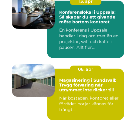
13. apr
Konferenslokal i Uppsala:
Så skapar du ett givande
möte bortom kontoret
En konferens i Uppsala
handlar i dag om mer än en
projektor, wifi och kaffe i
pausen. Allt fler...
06. apr
Magasinering i Sundsvall:
Trygg förvaring när
utrymmet inte räcker till
När bostaden, kontoret eller
förrådet börjar kännas för
trångt ...