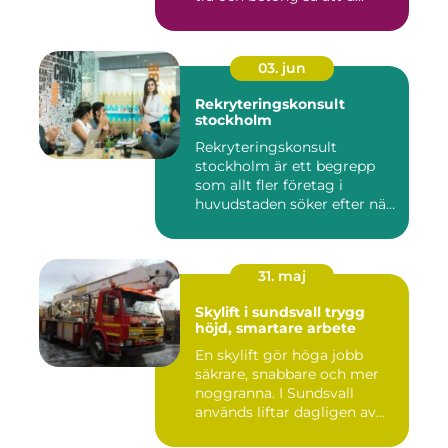
03. jun
Rekryteringskonsult
stockholm
Rekryteringskonsult
stockholm är ett begrepp
som allt fler företag i
huvudstaden söker efter när
kam...
31. maj
Skylift i sundsvall trygg
höjd, smartare arbete
En skylift gör höga jobb
säkrare, snabbare och mer
noggranna. I Sundsvall
används liftar dagligen av...