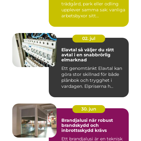
trädgård, park eller odling
upplever samma sak: vanliga
arbetsbyxor sitt...
02. jul
Elavtal så väljer du rätt
avtal i en snabbrörlig
elmarknad
Ett genomtänkt Elavtal kan
göra stor skillnad för både
plånbok och trygghet i
vardagen. Elpriserna h...
30. jun
Brandjalusi när robust
brandskydd och
inbrottsskydd krävs
Ett brandjalusi är en teknisk