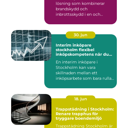
lösning som kombinerar
brandskydd och
inbrottsskydd i en och
samma pro...
30. jun
Interim inköpare
stockholm flexibel
inköpskompetens när du
behöver den
En interim inköpare i
Stockholm kan vara
skillnaden mellan ett
inköpsarbete som bara rullar
på, och ...
18. jun
Trappstädning i Stockholm:
Renare trapphus för
tryggare boendemiljö
Trappstädning Stockholm är