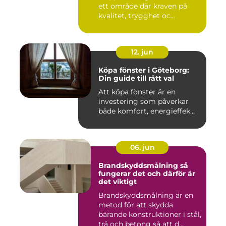
ett område där kraven på
kvalitet, trygghet oc...
12. jun
Köpa fönster i Göteborg:
Din guide till rätt val
Att köpa fönster är en
investering som påverkar
både komfort, energieffek...
06. jun
Brandskyddsmålning så
fungerar det och därför är
det viktigt
Brandskyddsmålning är en
metod för att skydda
bärande konstruktioner i stål,
trä och betong så att d...