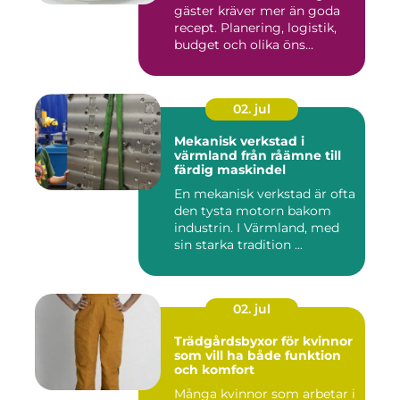
gäster kräver mer än goda
recept. Planering, logistik,
budget och olika öns...
02. jul
Mekanisk verkstad i
värmland från råämne till
färdig maskindel
En mekanisk verkstad är ofta
den tysta motorn bakom
industrin. I Värmland, med
sin starka tradition ...
02. jul
Trädgårdsbyxor för kvinnor
som vill ha både funktion
och komfort
Många kvinnor som arbetar i