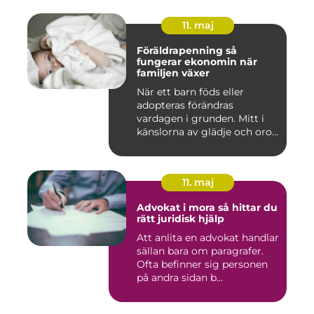
11. maj
Föräldrapenning så
fungerar ekonomin när
familjen växer
När ett barn föds eller
adopteras förändras
vardagen i grunden. Mitt i
känslorna av glädje och oro
b...
11. maj
Advokat i mora så hittar du
rätt juridisk hjälp
Att anlita en advokat handlar
sällan bara om paragrafer.
Ofta befinner sig personen
på andra sidan b...