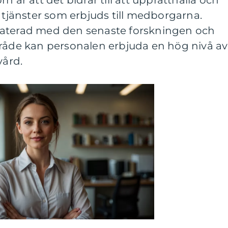
n är att det bidrar till att upprätthålla och
e tjänster som erbjuds till medborgarna.
daterad med den senaste forskningen och
mråde kan personalen erbjuda en hög nivå av
vård.