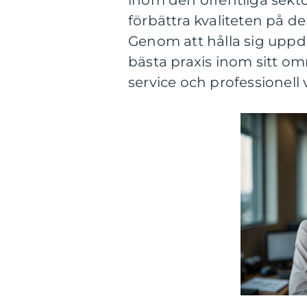
inom den offentliga sektor
förbättra kvaliteten på d
Genom att hålla sig upp
bästa praxis inom sitt o
service och professionell 