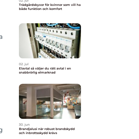
02. jul
Trädgårdsbyxor för kvinnor som vill ha
både funktion och komfort
a
02. jul
Elavtal så väljer du rätt avtal i en
snabbrörlig elmarknad
30. jun
g
Brandjalusi när robust brandskydd
och inbrottsskydd krävs