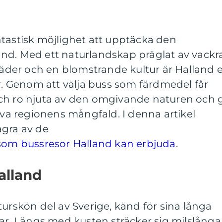
ntastisk möjlighet att upptäcka den
nd. Med ett naturlandskap präglat av vackr
städer och en blomstrande kultur är Halland 
er. Genom att välja buss som färdmedel får
ch ro njuta av den omgivande naturen och 
leva regionens mångfald. I denna artikel
ågra av de
 som bussresor Halland kan erbjuda
.
alland
turskön del av Sverige, känd för sina långa
gar. Längs med kusten sträcker sig milslånga