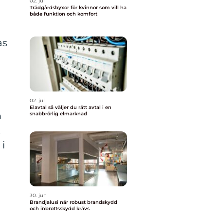
02. jul
Trädgårdsbyxor för kvinnor som vill ha
både funktion och komfort
as
02. jul
Elavtal så väljer du rätt avtal i en
m
snabbrörlig elmarknad
.
 i
30. jun
Brandjalusi när robust brandskydd
och inbrottsskydd krävs