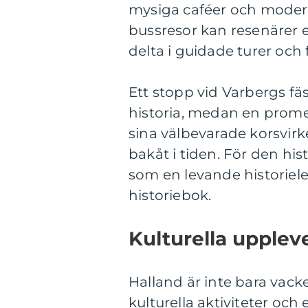
mysiga caféer och moder
bussresor kan resenärer e
delta i guidade turer och f
Ett stopp vid Varbergs fä
historia, medan en prom
sina välbevarade korsvirk
bakåt i tiden. För den his
som en levande historielek
historiebok.
Kulturella upple
Halland är inte bara vacker
kulturella aktiviteter oc