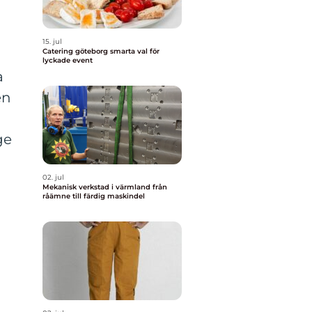
15. jul
Catering göteborg smarta val för
lyckade event
a
en
ge
02. jul
Mekanisk verkstad i värmland från
råämne till färdig maskindel