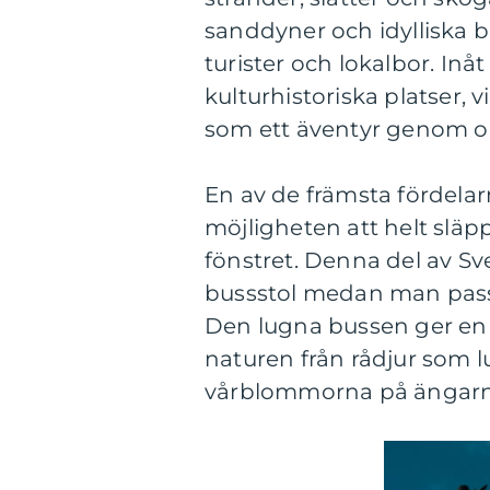
sanddyner och idylliska 
turister och lokalbor. In
kulturhistoriska platser,
som ett äventyr genom ol
En av de främsta fördelar
möjligheten att helt släpp
fönstret. Denna del av Sv
bussstol medan man passe
Den lugna bussen ger en 
naturen från rådjur som l
vårblommorna på ängarn