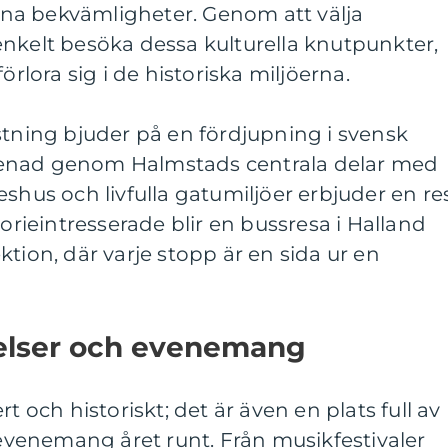
na bekvämligheter. Genom att välja
nkelt besöka dessa kulturella knutpunkter,
örlora sig i de historiska miljöerna.
stning bjuder på en fördjupning i svensk
enad genom Halmstads centrala delar med
eshus och livfulla gatumiljöer erbjuder en re
torieintresserade blir en bussresa i Halland
tion, där varje stopp är en sida ur en
velser och evenemang
t och historiskt; det är även en plats full av
h evenemang året runt. Från musikfestivaler