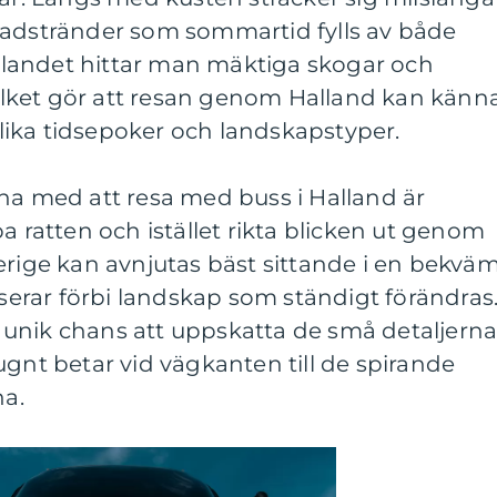
badstränder som sommartid fylls av både
åt landet hittar man mäktiga skogar och
 vilket gör att resan genom Halland kan känn
ika tidsepoker och landskapstyper.
na med att resa med buss i Halland är
a ratten och istället rikta blicken ut genom
erige kan avnjutas bäst sittande i en bekvä
rar förbi landskap som ständigt förändras
unik chans att uppskatta de små detaljerna
ugnt betar vid vägkanten till de spirande
a.