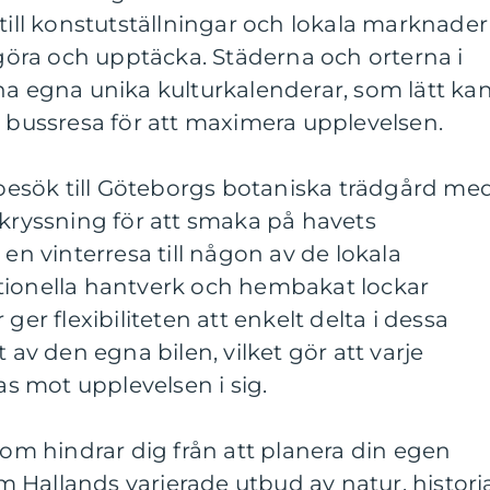
 till konstutställningar och lokala marknader
t göra och upptäcka. Städerna och orterna i
na egna unika kulturkalenderar, som lätt ka
ussresa för att maximera upplevelsen.
t besök till Göteborgs botaniska trädgård me
skryssning för att smaka på havets
 en vinterresa till någon av de lokala
tionella hantverk och hembakat lockar
ger flexibiliteten att enkelt delta i dessa
v den egna bilen, vilket gör att varje
 mot upplevelsen i sig.
 som hindrar dig från att planera din egen
 Hallands varierade utbud av natur, histori