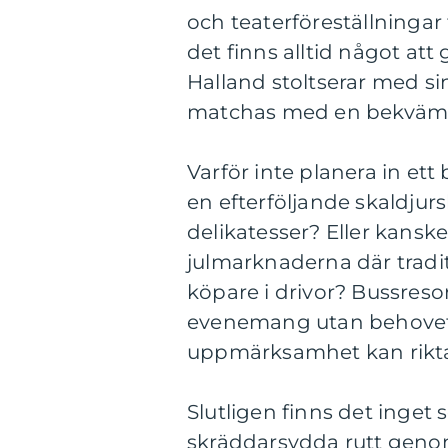
och teaterföreställningar
det finns alltid något at
Halland stoltserar med si
matchas med en bekväm b
Varför inte planera in et
en efterföljande skaldjur
delikatesser? Eller kanske
julmarknaderna där tradi
köpare i drivor? Bussresor 
evenemang utan behovet a
uppmärksamhet kan riktas
Slutligen finns det inget
skräddarsydda rutt genom