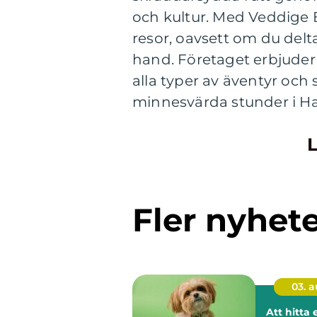
och kultur. Med Veddige
resor, oavsett om du delt
hand. Företaget erbjuder 
alla typer av äventyr och 
minnesvärda stunder i Ha
L
Fler nyhet
03. 
Att hitta 