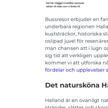
Bussresor erbjuder en fa
underbara regionen Halla
kuststräckor, historiska 
oslipad juvel för resenär
man chansen att i lugn o
sig tid att verkligen upp
kommer vi att utforska n
fördelar och upplevelser
Det natursköna H
Halland är en ovanligt na
stränder, slätter och sko