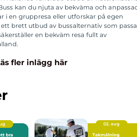
 Buss kan du njuta av bekväma och anpassa
ar i en gruppresa eller utforskar på egen
ett brett utbud av bussalternativ som passa
säkerställer en bekväm resa fullt av
lland.
äs fler inlägg här
er
aug
02. aug
ett bra
Takmålning