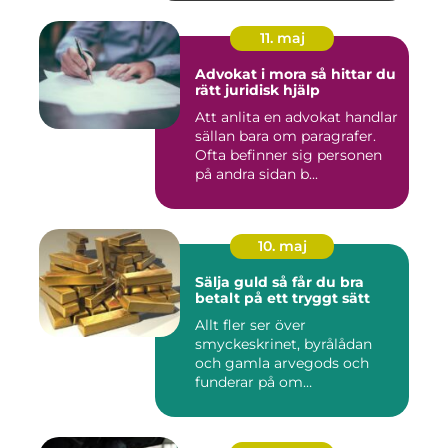
11. maj
Advokat i mora så hittar du
rätt juridisk hjälp
Att anlita en advokat handlar
sällan bara om paragrafer.
Ofta befinner sig personen
på andra sidan b...
10. maj
Sälja guld så får du bra
betalt på ett tryggt sätt
Allt fler ser över
smyckeskrinet, byrålådan
och gamla arvegods och
funderar på om
värdesakerna går a...