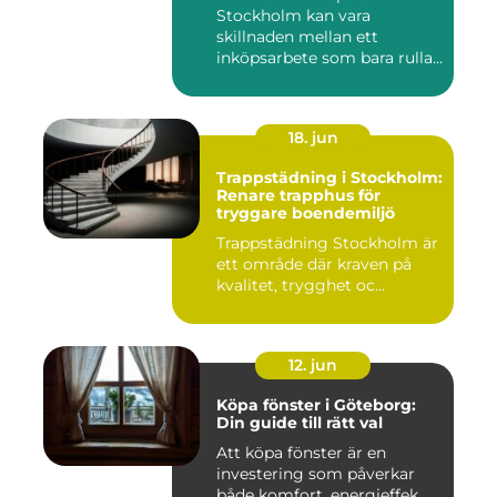
Stockholm kan vara
skillnaden mellan ett
inköpsarbete som bara rullar
på, och ...
18. jun
Trappstädning i Stockholm:
Renare trapphus för
tryggare boendemiljö
Trappstädning Stockholm är
ett område där kraven på
kvalitet, trygghet oc...
12. jun
Köpa fönster i Göteborg:
Din guide till rätt val
Att köpa fönster är en
investering som påverkar
både komfort, energieffek...