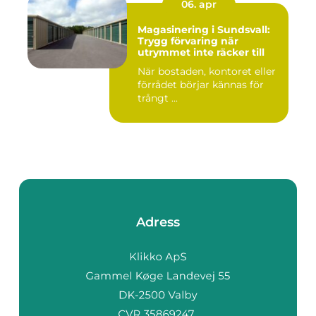
06. apr
Magasinering i Sundsvall:
Trygg förvaring när
utrymmet inte räcker till
När bostaden, kontoret eller
förrådet börjar kännas för
trångt ...
Adress