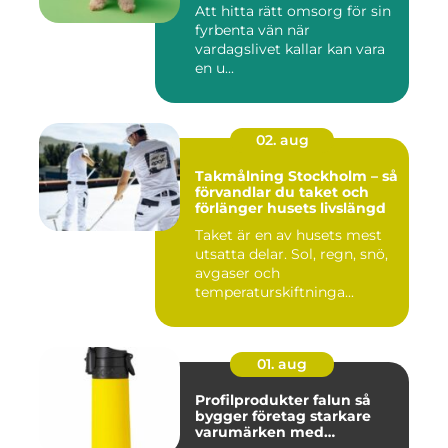
Att hitta rätt omsorg för sin
fyrbenta vän när
vardagslivet kallar kan vara
en u...
02. aug
Takmålning Stockholm – så
förvandlar du taket och
förlänger husets livslängd
Taket är en av husets mest
utsatta delar. Sol, regn, snö,
avgaser och
temperaturskiftninga...
01. aug
Profilprodukter falun så
bygger företag starkare
varumärken med