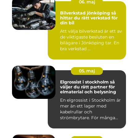
06. maj
Bilverkstad jönköping så
hittar du rätt verkstad för
din bil
Att välja bilverkstad är ett av
de viktigaste besluten en
bilägare i Jönköping tar. En
bra verkstad ...
05. maj
Elgrossist i stockholm så
väljer du rätt partner för
elmaterial och belysning
En elgrossist i Stockholm är
mer än ett lager med
kabelrullar och
strömbrytare. För många
installatö...