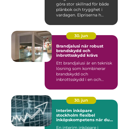
göra stor skillnad för både
plånbok och trygghet i
vardagen. Elpriserna h...
30. jun
Brandjalusi när robust
brandskydd och
inbrottsskydd krävs
Ett brandjalusi är en teknisk
lösning som kombinerar
brandskydd och
inbrottsskydd i en och
samma pro...
30. jun
Interim inköpare
stockholm flexibel
inköpskompetens när du
behöver den
En interim inköpare i