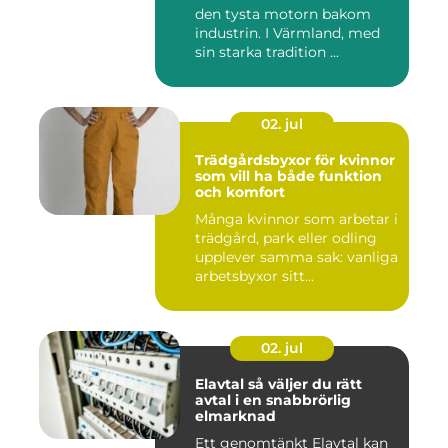
den tysta motorn bakom
industrin. I Värmland, med
sin starka tradition ...
02. jul
Trädgårdsbyxor för kvinnor
som vill ha både funktion
och komfort
Många kvinnor som arbetar i
trädgård, park eller odling
upplever samma sak: vanliga
arbetsbyxor sitt...
02. jul
Elavtal så väljer du rätt
avtal i en snabbrörlig
elmarknad
Ett genomtänkt Elavtal kan