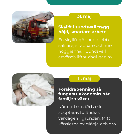
kam...
31. maj
Skylift i sundsvall trygg
höjd, smartare arbete
En skylift gör höga jobb
säkrare, snabbare och mer
noggranna. I Sundsvall
används liftar dagligen av...
11. maj
Föräldrapenning så
fungerar ekonomin när
familjen växer
När ett barn föds eller
adopteras förändras
vardagen i grunden. Mitt i
känslorna av glädje och oro
b...