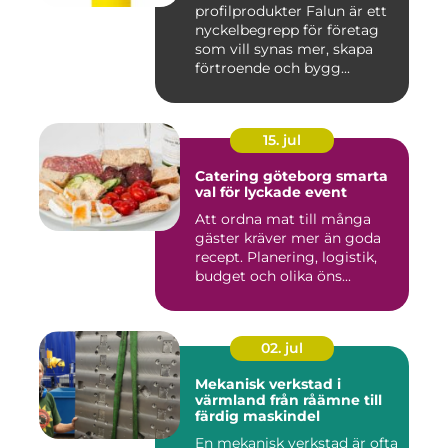
genomtänkta giveaways
profilprodukter Falun är ett
nyckelbegrepp för företag
som vill synas mer, skapa
förtroende och bygg...
15. jul
Catering göteborg smarta
val för lyckade event
Att ordna mat till många
gäster kräver mer än goda
recept. Planering, logistik,
budget och olika öns...
02. jul
Mekanisk verkstad i
värmland från råämne till
färdig maskindel
En mekanisk verkstad är ofta