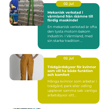
02. jul
Mekanisk verkstad i
värmland från råämne till
färdig maskindel
En mekanisk verkstad är ofta
den tysta motorn bakom
industrin. I Värmland, med
sin starka tradition ...
02. jul
Trädgårdsbyxor för kvinnor
som vill ha både funktion
och komfort
Många kvinnor som arbetar i
trädgård, park eller odling
upplever samma sak: vanliga
arbetsbyxor sitt...