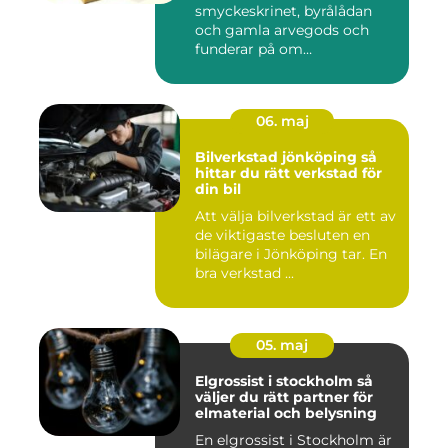
smyckeskrinet, byrålådan
och gamla arvegods och
funderar på om
värdesakerna går a...
06. maj
Bilverkstad jönköping så
hittar du rätt verkstad för
din bil
Att välja bilverkstad är ett av
de viktigaste besluten en
bilägare i Jönköping tar. En
bra verkstad ...
05. maj
Elgrossist i stockholm så
väljer du rätt partner för
elmaterial och belysning
En elgrossist i Stockholm är