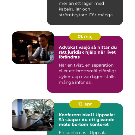
mer än ett lager med
kabelrullar och
strömbrytare. För många
installatö...
01. maj
Advokat växjö så hittar du
rätt juridisk hjälp när livet
förändras
När en tvist, en separation
eller ett brottsmål plötsligt
dyker upp i vardagen ställs
många inför sa...
13. apr
Konferenslokal i Uppsala:
Så skapar du ett givande
möte bortom kontoret
En konferens i Uppsala