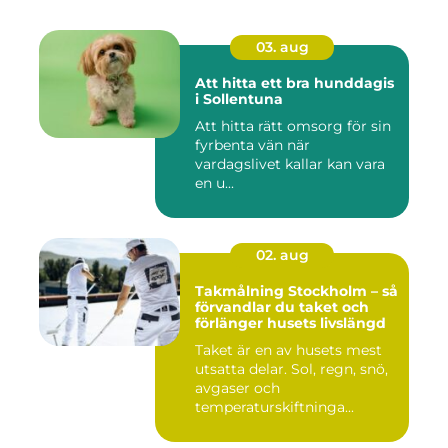
03. aug
Att hitta ett bra hunddagis
i Sollentuna
Att hitta rätt omsorg för sin
fyrbenta vän när
vardagslivet kallar kan vara
en u...
02. aug
Takmålning Stockholm – så
förvandlar du taket och
förlänger husets livslängd
Taket är en av husets mest
utsatta delar. Sol, regn, snö,
avgaser och
temperaturskiftninga...