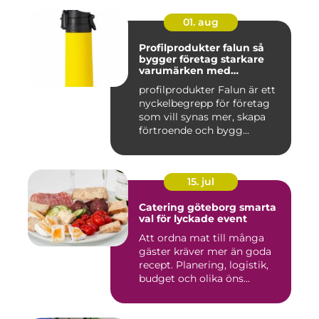
01. aug
Profilprodukter falun så
bygger företag starkare
varumärken med
genomtänkta giveaways
profilprodukter Falun är ett
nyckelbegrepp för företag
som vill synas mer, skapa
förtroende och bygg...
15. jul
Catering göteborg smarta
val för lyckade event
Att ordna mat till många
gäster kräver mer än goda
recept. Planering, logistik,
budget och olika öns...