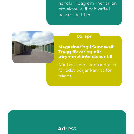
handlar i dag om mer än en
projektor, wifi och kaffe i
pausen. Allt fler...
06. apr
Magasinering i Sundsvall:
Trygg förvaring när
utrymmet inte räcker till
När bostaden, kontoret eller
förrådet börjar kännas för
trångt ...
Adress