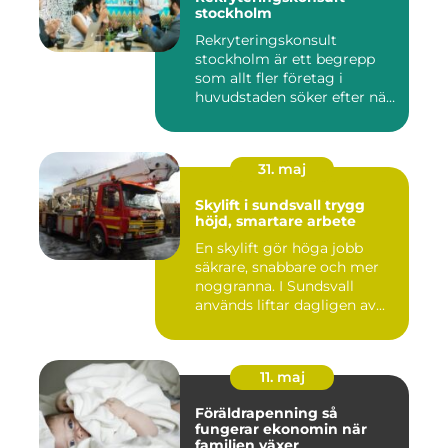
stockholm
Rekryteringskonsult
stockholm är ett begrepp
som allt fler företag i
huvudstaden söker efter när
kam...
31. maj
Skylift i sundsvall trygg
höjd, smartare arbete
En skylift gör höga jobb
säkrare, snabbare och mer
noggranna. I Sundsvall
används liftar dagligen av...
11. maj
Föräldrapenning så
fungerar ekonomin när
familjen växer