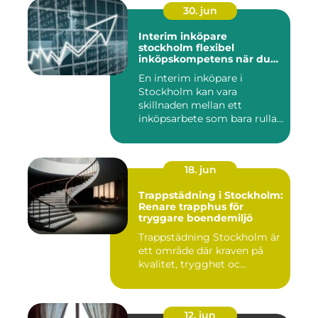
30. jun
Interim inköpare
stockholm flexibel
inköpskompetens när du
behöver den
En interim inköpare i
Stockholm kan vara
skillnaden mellan ett
inköpsarbete som bara rullar
på, och ...
18. jun
Trappstädning i Stockholm:
Renare trapphus för
tryggare boendemiljö
Trappstädning Stockholm är
ett område där kraven på
kvalitet, trygghet oc...
12. jun