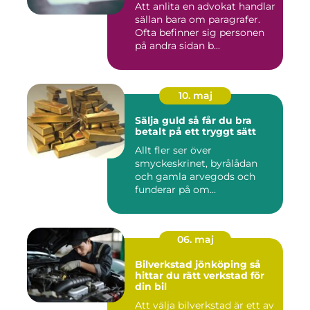
Att anlita en advokat handlar
sällan bara om paragrafer.
Ofta befinner sig personen
på andra sidan b...
10. maj
Sälja guld så får du bra
betalt på ett tryggt sätt
Allt fler ser över
smyckeskrinet, byrålådan
och gamla arvegods och
funderar på om
värdesakerna går a...
06. maj
Bilverkstad jönköping så
hittar du rätt verkstad för
din bil
Att välja bilverkstad är ett av