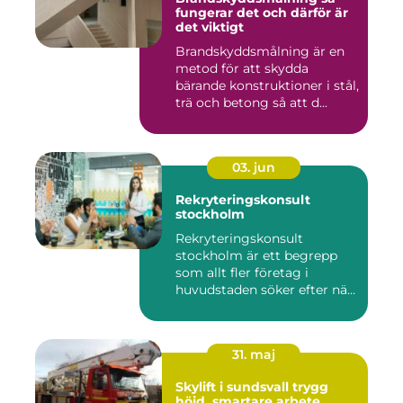
fungerar det och därför är
det viktigt
Brandskyddsmålning är en
metod för att skydda
bärande konstruktioner i stål,
trä och betong så att d...
03. jun
Rekryteringskonsult
stockholm
Rekryteringskonsult
stockholm är ett begrepp
som allt fler företag i
huvudstaden söker efter när
kam...
31. maj
Skylift i sundsvall trygg
höjd, smartare arbete