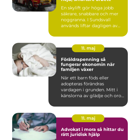
En skylift gör höga jobb
säkrare, snabbare och mer
noggranna. I Sundsvall
används liftar dagligen av...
11. maj
Föräldrapenning så
fungerar ekonomin när
familjen växer
När ett barn föds eller
adopteras förändras
vardagen i grunden. Mitt i
känslorna av glädje och oro
b...
11. maj
Advokat i mora så hittar du
rätt juridisk hjälp