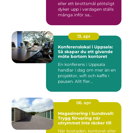
eller ett brottsmål plötsligt
dyker upp i vardagen ställs
många inför sa...
13. apr
Konferenslokal i Uppsala:
Så skapar du ett givande
möte bortom kontoret
En konferens i Uppsala
handlar i dag om mer än en
projektor, wifi och kaffe i
pausen. Allt fler...
06. apr
Magasinering i Sundsvall:
Trygg förvaring när
utrymmet inte räcker till
När bostaden, kontoret eller