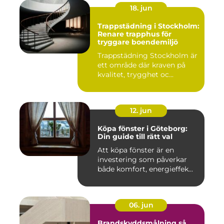
18. jun
Trappstädning i Stockholm:
Renare trapphus för
tryggare boendemiljö
Trappstädning Stockholm är
ett område där kraven på
kvalitet, trygghet oc...
12. jun
Köpa fönster i Göteborg:
Din guide till rätt val
Att köpa fönster är en
investering som påverkar
både komfort, energieffek...
06. jun
Brandskyddsmålning så