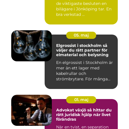
de viktigaste besluten en
bilägare i Jönköping tar. En
bra verkstad ...
05. maj
Elgrossist i stockholm så
väljer du rätt partner för
elmaterial och belysning
En elgrossist i Stockholm är
mer än ett lager med
kabelrullar och
strömbrytare. För många
installatö...
01. maj
Advokat växjö så hittar du
rätt juridisk hjälp när livet
förändras
När en tvist, en separation