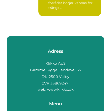
förrådet börjar kännas för
trångt ...
Adress
web:
www.klikko.dk
Menu