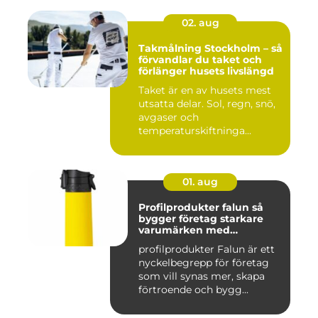
02. aug
Takmålning Stockholm – så
förvandlar du taket och
förlänger husets livslängd
Taket är en av husets mest
utsatta delar. Sol, regn, snö,
avgaser och
temperaturskiftninga...
01. aug
Profilprodukter falun så
bygger företag starkare
varumärken med
genomtänkta giveaways
profilprodukter Falun är ett
nyckelbegrepp för företag
som vill synas mer, skapa
förtroende och bygg...