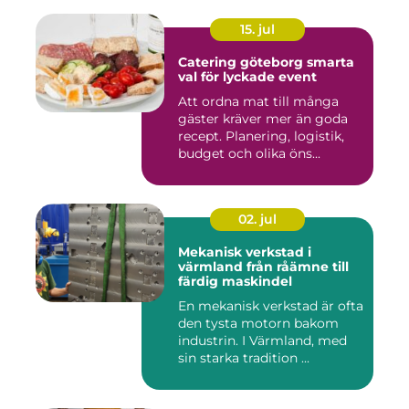
15. jul
Catering göteborg smarta
val för lyckade event
Att ordna mat till många
gäster kräver mer än goda
recept. Planering, logistik,
budget och olika öns...
02. jul
Mekanisk verkstad i
värmland från råämne till
färdig maskindel
En mekanisk verkstad är ofta
den tysta motorn bakom
industrin. I Värmland, med
sin starka tradition ...