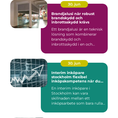
30. jun
Brandjalusi när robust
brandskydd och
inbrottsskydd krävs
Ett brandjalusi är en teknisk
lösning som kombinerar
brandskydd och
inbrottsskydd i en och
samma pro...
30. jun
Interim inköpare
stockholm flexibel
inköpskompetens när du
behöver den
En interim inköpare i
Stockholm kan vara
skillnaden mellan ett
inköpsarbete som bara rullar
på, och ...