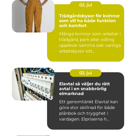
02. jul
Trädgårdsbyxor för kvinnor
som vill ha både funktion
och komfort
Många kvinnor som arbetar i
trädgård, park eller odling
upplever samma sak: vanliga
arbetsbyxor sitt...
02. jul
Elavtal så väljer du rätt
avtal i en snabbrörlig
elmarknad
Ett genomtänkt Elavtal kan
göra stor skillnad för både
plånbok och trygghet i
vardagen. Elpriserna h...