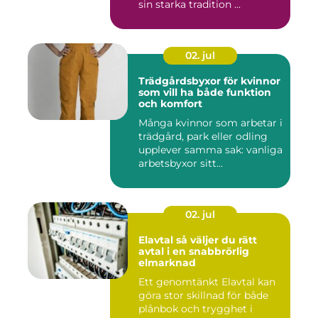
sin starka tradition ...
02. jul
Trädgårdsbyxor för kvinnor
som vill ha både funktion
och komfort
Många kvinnor som arbetar i
trädgård, park eller odling
upplever samma sak: vanliga
arbetsbyxor sitt...
02. jul
Elavtal så väljer du rätt
avtal i en snabbrörlig
elmarknad
Ett genomtänkt Elavtal kan
göra stor skillnad för både
plånbok och trygghet i