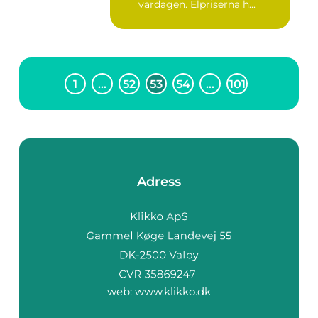
vardagen. Elpriserna h...
1
…
52
53
54
…
101
Adress
web:
www.klikko.dk