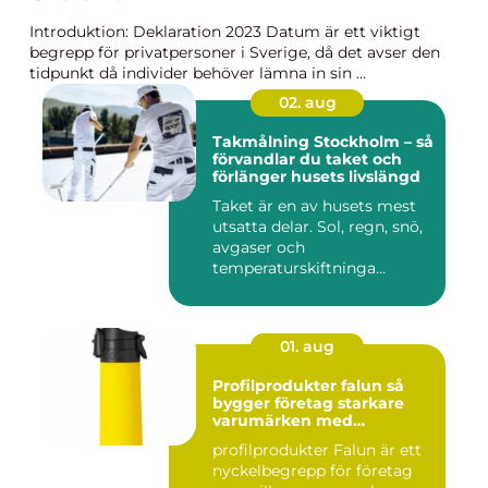
Introduktion: Deklaration 2023 Datum är ett viktigt
begrepp för privatpersoner i Sverige, då det avser den
tidpunkt då individer behöver lämna in sin ...
02. aug
Takmålning Stockholm – så
förvandlar du taket och
förlänger husets livslängd
Taket är en av husets mest
utsatta delar. Sol, regn, snö,
avgaser och
temperaturskiftninga...
01. aug
Profilprodukter falun så
bygger företag starkare
varumärken med
genomtänkta giveaways
profilprodukter Falun är ett
nyckelbegrepp för företag