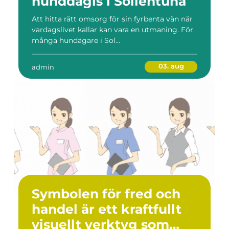
hunddagis i Sollentuna
Att hitta rätt omsorg för sin fyrbenta vän när
vardagslivet kallar kan vara en utmaning. För
många hundägare i Sol...
03. aug
admin
Symbolen för fred och
handel är ett kraftfullt
visuellt verktyg som