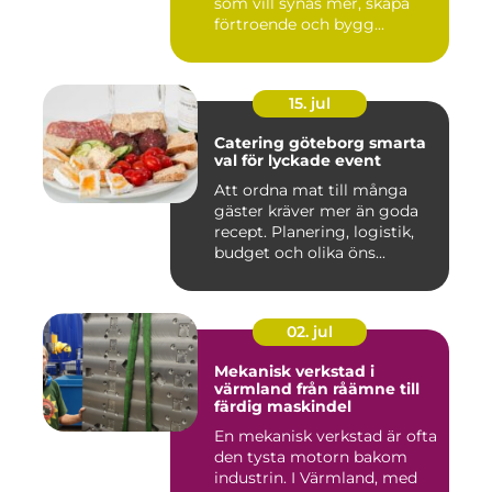
som vill synas mer, skapa
förtroende och bygg...
15. jul
Catering göteborg smarta
val för lyckade event
Att ordna mat till många
gäster kräver mer än goda
recept. Planering, logistik,
budget och olika öns...
02. jul
Mekanisk verkstad i
värmland från råämne till
färdig maskindel
En mekanisk verkstad är ofta
den tysta motorn bakom
industrin. I Värmland, med