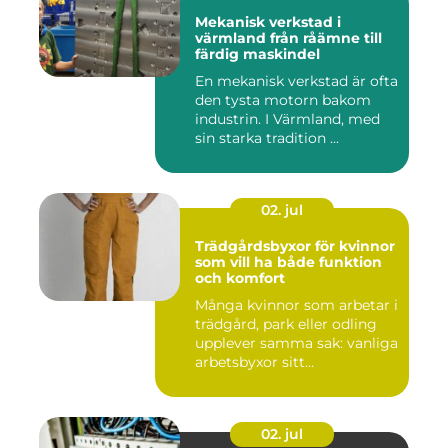
Mekanisk verkstad i
värmland från råämne till
färdig maskindel
En mekanisk verkstad är ofta
den tysta motorn bakom
industrin. I Värmland, med
sin starka tradition ...
02. jul
Trädgårdsbyxor för kvinnor
som vill ha både funktion
och komfort
Många kvinnor som arbetar i
trädgård, park eller odling
upplever samma sak: vanliga
arbetsbyxor sitt...
02. jul