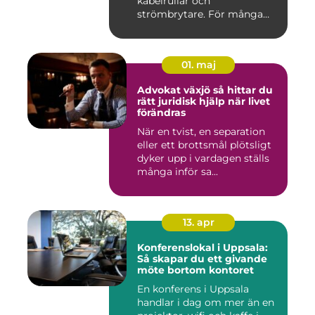
kabelrullar och
strömbrytare. För många
installatö...
01. maj
Advokat växjö så hittar du
rätt juridisk hjälp när livet
förändras
När en tvist, en separation
eller ett brottsmål plötsligt
dyker upp i vardagen ställs
många inför sa...
13. apr
Konferenslokal i Uppsala:
Så skapar du ett givande
möte bortom kontoret
En konferens i Uppsala
handlar i dag om mer än en