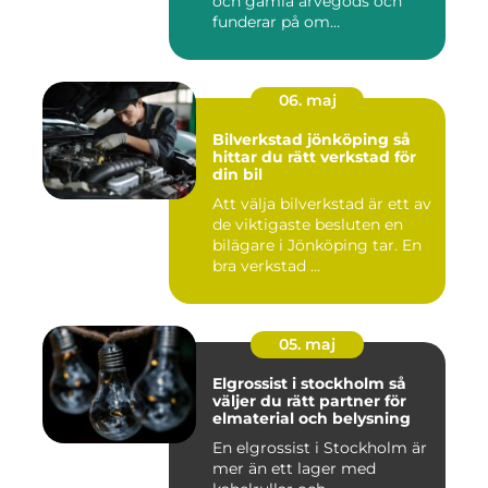
och gamla arvegods och
funderar på om
värdesakerna går a...
06. maj
Bilverkstad jönköping så
hittar du rätt verkstad för
din bil
Att välja bilverkstad är ett av
de viktigaste besluten en
bilägare i Jönköping tar. En
bra verkstad ...
05. maj
Elgrossist i stockholm så
väljer du rätt partner för
elmaterial och belysning
En elgrossist i Stockholm är
mer än ett lager med