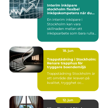
Interim inköpare
stockholm flexibel
inköpskompetens när du
behöver den
En interim inköpare i
Stockholm kan vara
skillnaden mellan ett
inköpsarbete som bara rullar
på, och ...
18. jun
Trappstädning i Stockholm:
Renare trapphus för
tryggare boendemiljö
Trappstädning Stockholm är
ett område där kraven på
kvalitet, trygghet oc...
12. jun