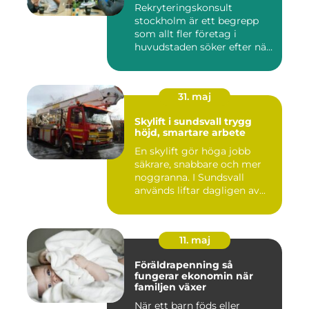
Rekryteringskonsult
stockholm är ett begrepp
som allt fler företag i
huvudstaden söker efter när
kam...
31. maj
Skylift i sundsvall trygg
höjd, smartare arbete
En skylift gör höga jobb
säkrare, snabbare och mer
noggranna. I Sundsvall
används liftar dagligen av...
11. maj
Föräldrapenning så
fungerar ekonomin när
familjen växer
När ett barn föds eller