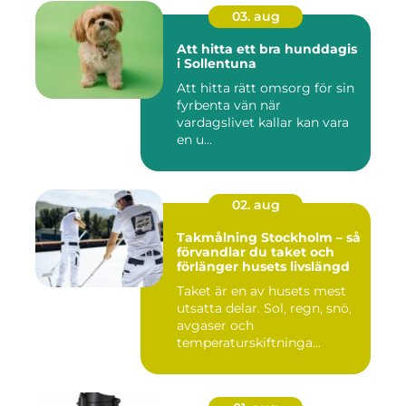
03. aug
Att hitta ett bra hunddagis
i Sollentuna
Att hitta rätt omsorg för sin
fyrbenta vän när
vardagslivet kallar kan vara
en u...
02. aug
Takmålning Stockholm – så
förvandlar du taket och
förlänger husets livslängd
Taket är en av husets mest
utsatta delar. Sol, regn, snö,
avgaser och
temperaturskiftninga...