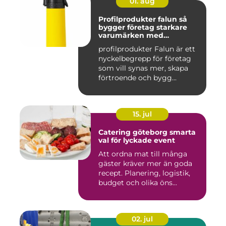
01. aug
Profilprodukter falun så
bygger företag starkare
varumärken med
genomtänkta giveaways
profilprodukter Falun är ett
nyckelbegrepp för företag
som vill synas mer, skapa
förtroende och bygg...
15. jul
Catering göteborg smarta
val för lyckade event
Att ordna mat till många
gäster kräver mer än goda
recept. Planering, logistik,
budget och olika öns...
02. jul