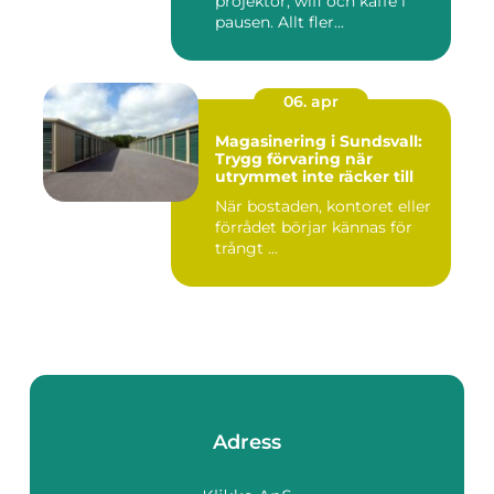
projektor, wifi och kaffe i
pausen. Allt fler...
06. apr
Magasinering i Sundsvall:
Trygg förvaring när
utrymmet inte räcker till
När bostaden, kontoret eller
förrådet börjar kännas för
trångt ...
Adress