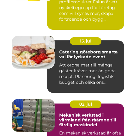
profilprodukter Falun är ett
nyckelbegrepp för företag
som vill synas mer, skapa
förtroende och bygg...
15. jul
Catering göteborg smarta
val för lyckade event
Att ordna mat till många
gäster kräver mer än goda
recept. Planering, logistik,
budget och olika öns...
02. jul
Mekanisk verkstad i
värmland från råämne till
färdig maskindel
En mekanisk verkstad är ofta