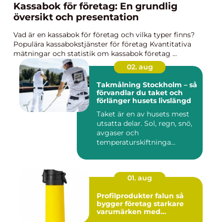
Kassabok för företag: En grundlig
översikt och presentation
Vad är en kassabok för företag och vilka typer finns?
Populära kassabokstjänster för företag Kvantitativa
mätningar och statistik om kassabok företag ...
02. aug
Takmålning Stockholm – så
förvandlar du taket och
förlänger husets livslängd
Taket är en av husets mest
utsatta delar. Sol, regn, snö,
avgaser och
temperaturskiftninga...
01. aug
Profilprodukter falun så
bygger företag starkare
varumärken med
genomtänkta giveaways