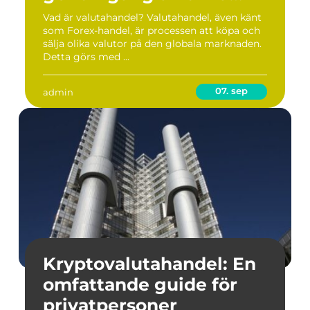
typer och fördelar
Vad är valutahandel? Valutahandel, även känt
som Forex-handel, är processen att köpa och
sälja olika valutor på den globala marknaden.
Detta görs med ...
07. sep
admin
Kryptovalutahandel: En
omfattande guide för
privatpersoner