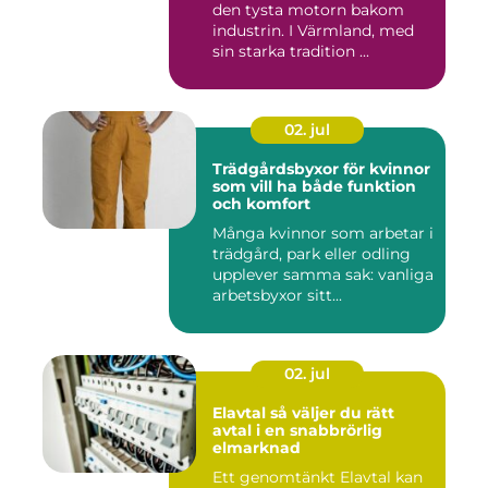
den tysta motorn bakom
industrin. I Värmland, med
sin starka tradition ...
02. jul
Trädgårdsbyxor för kvinnor
som vill ha både funktion
och komfort
Många kvinnor som arbetar i
trädgård, park eller odling
upplever samma sak: vanliga
arbetsbyxor sitt...
02. jul
Elavtal så väljer du rätt
avtal i en snabbrörlig
elmarknad
Ett genomtänkt Elavtal kan