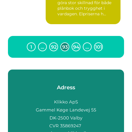
göra stor skillnad för både
plånbok och trygghet i
vardagen. Elpriserna h...
1
…
92
93
94
…
101
Adress