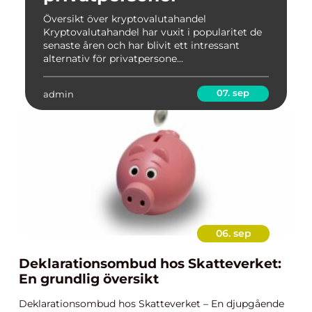
Översikt över kryptovalutahandel
Kryptovalutahandel har vuxit i popularitet de
senaste åren och har blivit ett intressant
alternativ för privatpersone...
07. sep
admin
06. sep
Deklarationsombud hos Skatteverket:
En grundlig översikt
Deklarationsombud hos Skatteverket – En djupgående