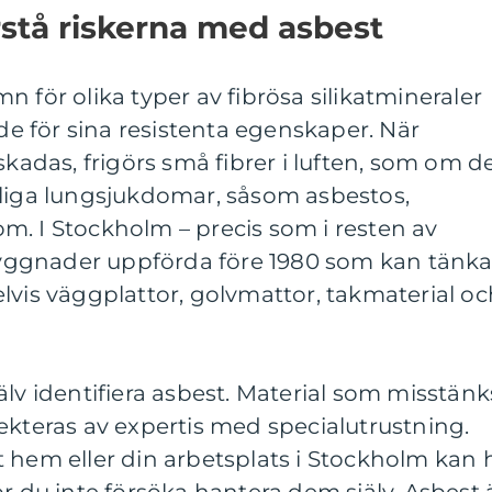
örstå riskerna med asbest
 för olika typer av fibrösa silikatmineraler
ade för sina resistenta egenskaper. När
skadas, frigörs små fibrer i luften, som om d
rliga lungsjukdomar, såsom asbestos,
m. I Stockholm – precis som i resten av
 byggnader uppförda före 1980 som kan tänk
lvis väggplattor, golvmattor, takmaterial oc
 själv identifiera asbest. Material som misstänk
ekteras av expertis med specialutrustning.
 hem eller din arbetsplats i Stockholm kan 