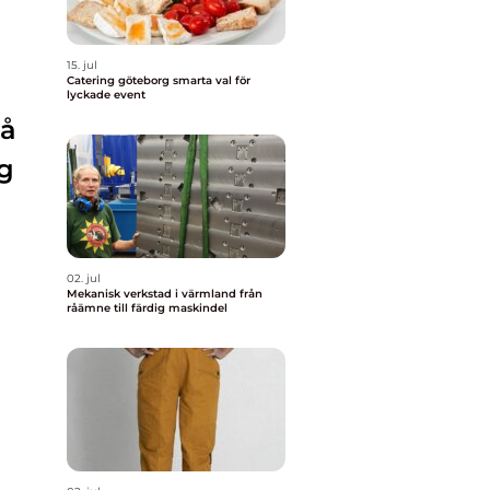
15. jul
Catering göteborg smarta val för
lyckade event
på
ig
02. jul
Mekanisk verkstad i värmland från
råämne till färdig maskindel
n