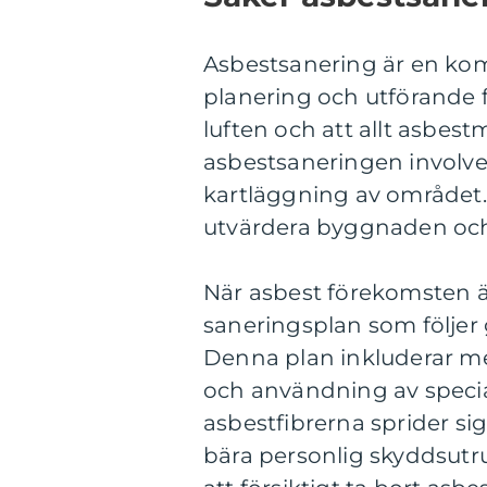
Asbestsanering är en ko
planering och utförande för
luften och att allt asbest
asbestsaneringen involve
kartläggning av området.
utvärdera byggnaden och 
När asbest förekomsten ä
saneringsplan som följer
Denna plan inkluderar me
och användning av special
asbestfibrerna sprider s
bära personlig skyddsutr