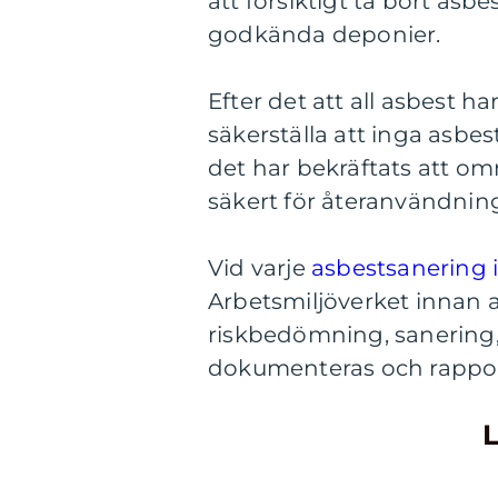
att försiktigt ta bort asbe
godkända deponier.
Efter det att all asbest ha
säkerställa att inga asbes
det har bekräftats att omr
säkert för återanvändning
Vid varje
asbestsanering 
Arbetsmiljöverket innan a
riskbedömning, sanering, 
dokumenteras och rapporter
L