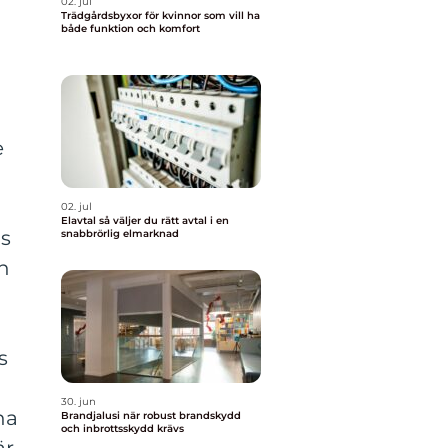
02. jul
Trädgårdsbyxor för kvinnor som vill ha
både funktion och komfort
e
02. jul
Elavtal så väljer du rätt avtal i en
as
snabbrörlig elmarknad
h
s
30. jun
ha
Brandjalusi när robust brandskydd
och inbrottsskydd krävs