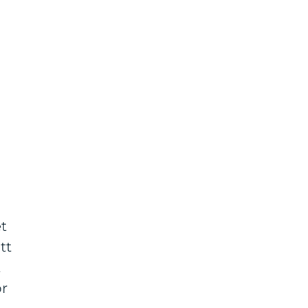
i
t
tt
t
ör