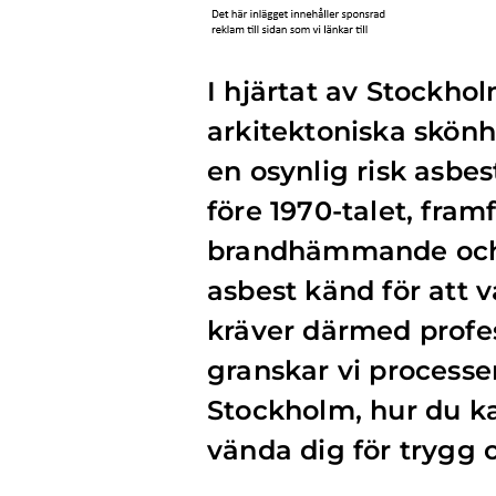
I hjärtat av Stockho
arkitektoniska skönh
en osynlig risk asbe
före 1970-talet, fram
brandhämmande och 
asbest känd för att v
kräver därmed profes
granskar vi processe
Stockholm, hur du ka
vända dig för trygg o