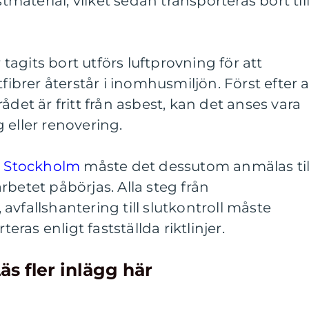
stmaterial, vilket sedan transporteras bort til
r tagits bort utförs luftprovning för att
tfibrer återstår i inomhusmiljön. Först efter a
ådet är fritt från asbest, kan det anses vara
 eller renovering.
i Stockholm
måste det dessutom anmälas til
rbetet påbörjas. Alla steg från
avfallshantering till slutkontroll måste
as enligt fastställda riktlinjer.
äs fler inlägg här