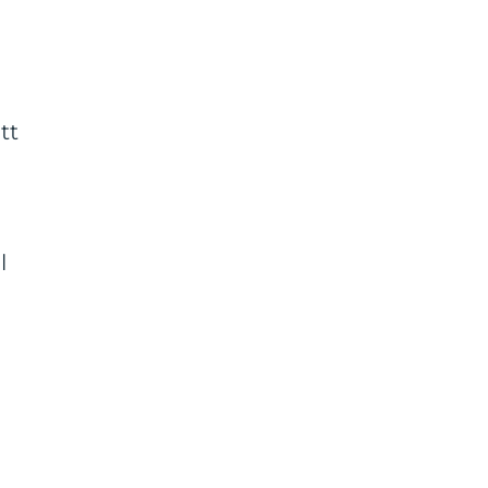
l
tt
l