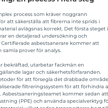
mplex process som kräver noggrann
 att säkerställa att fibrerna inte sprids i
material avlägsnas korrekt. Det första steget 
rar en detaljerad undersökning och
 Certifierade asbestsanerare kommer att
samla prover för analys.
r bekräftad, utarbetar fackmän en
 gällande lagar och säkerhetsförfaranden.
toder för att försegla det drabbade område
iserade filtreringssystem för att förhindra a
ig. Asbestsaneringsteamet kommer sedan at
ustning (PPE) och använda specialverktyg f