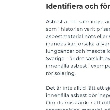
Identifiera och f
Asbest är ett samlingsnamn
som i historien varit pris
asbestmaterial nöts eller 
inandas kan orsaka allva
lungcancer och mesotelio
Sverige – är det särskilt
innehålla asbest i exempe
rörisolering.
Det är inte alltid lätt att
innehålla asbest bör insp
Om du misstänker att ditt