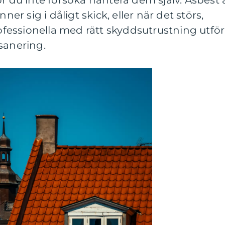
ör du inte försöka hantera dem själv. Asbest 
ner sig i dåligt skick, eller när det störs,
rofessionella med rätt skyddsutrustning utför
sanering.