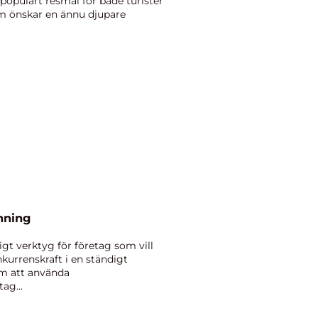
tt populärt resmål för både turister
om önskar en ännu djupare
nning
igt verktyg för företag som vill
onkurrenskraft i en ständigt
om att använda
ag...