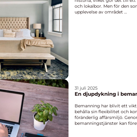
historia, vilket gör det till e
och lokalbor. Men för den s
upplevelse av området ...
31 juli 2025
En djupdykning i bema
Bemanning har blivit ett vikt
behålla sin flexibilitet och k
föränderlig affärsmiljö. Gen
bemanningstjänster kan föret