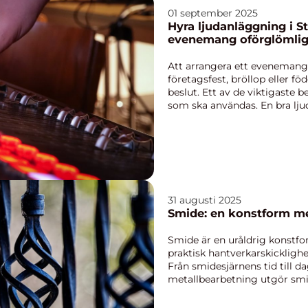
01 september 2025
Hyra ljudanläggning i S
evenemang oförglömlig
Att arrangera ett evenemang,
företagsfest, bröllop eller f
beslut. Ett av de viktigaste 
som ska användas. En bra ljudl
31 augusti 2025
Smide: en konstform me
Smide är en uråldrig konstfo
praktisk hantverkarskicklighe
Från smidesjärnens tid till 
metallbearbetning utgör smi