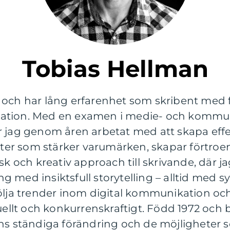
Tobias Hellman
 och har lång erfarenhet som skribent med
ation. Med en examen i medie- och kommun
r jag genom åren arbetat med att skapa effe
r som stärker varumärken, skapar förtroend
isk och kreativ approach till skrivande, där 
 med insiktsfull storytelling – alltid med sy
 följa trender inom digital kommunikation
tuellt och konkurrenskraftigt. Född 1972 och 
ns ständiga förändring och de möjligheter s