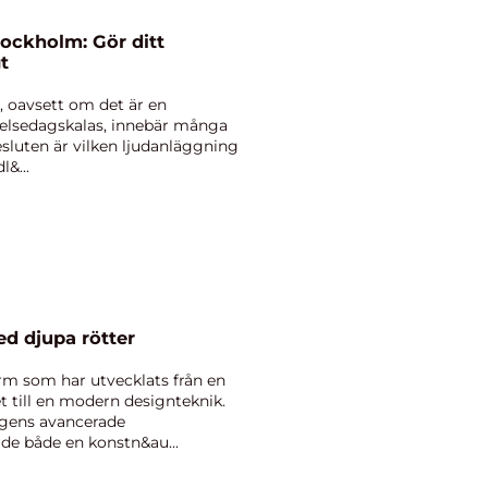
tockholm: Gör ditt
t
 oavsett om det är en
ödelsedagskalas, innebär många
besluten är vilken ljudanläggning
&...
d djupa rötter
rm som har utvecklats från en
t till en modern designteknik.
dagens avancerade
de både en konstn&au...