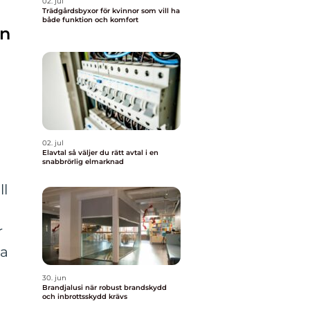
02. jul
Trädgårdsbyxor för kvinnor som vill ha
både funktion och komfort
in
02. jul
Elavtal så väljer du rätt avtal i en
snabbrörlig elmarknad
ll
r
ra
30. jun
Brandjalusi när robust brandskydd
och inbrottsskydd krävs