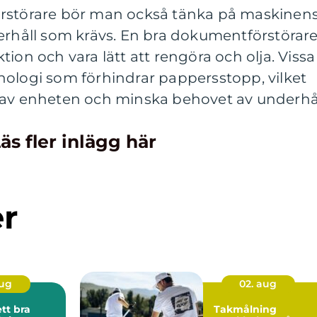
örstörare bör man också tänka på maskinen
derhåll som krävs. En bra dokumentförstörar
ion och vara lätt att rengöra och olja. Vissa
nologi som förhindrar pappersstopp, vilket
 av enheten och minska behovet av underhål
äs fler inlägg här
er
aug
02. aug
ett bra
Takmålning