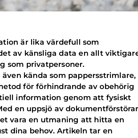
ation är lika värdefull som
det av känsliga data en allt viktigar
tag som privatpersoner.
 även kända som pappersstrimlare,
 metod för förhindrande av obehörig
tiell information genom att fysiskt
Med en uppsjö av dokumentförstöra
t vara en utmaning att hitta en
st dina behov. Artikeln tar en