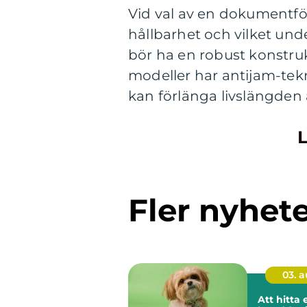
Vid val av en dokumentf
hållbarhet och vilket un
bör ha en robust konstrukt
modeller har antijam-tek
kan förlänga livslängden
L
Fler nyhet
03. 
Att hitta 