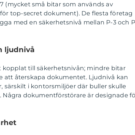
l P-7 (mycket små bitar som används av
för top-secret dokument). De flesta företag
ygga med en säkerhetsnivå mellan P-3 och P
h ljudnivå
t kopplat till säkerhetsnivån; mindre bitar
are att återskapa dokumentet. Ljudnivå kan
, särskilt i kontorsmiljöer där buller skulle
n. Några dokumentförstörare är designade f
arhet