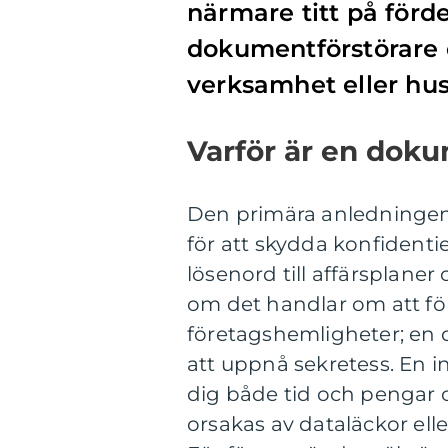
närmare titt på förd
dokumentförstörare o
verksamhet eller hus
Varför är en doku
Den primära anledningen 
för att skydda konfidenti
lösenord till affärsplaner 
om det handlar om att för
företagshemligheter; en d
att uppnå sekretess. En 
dig både tid och pengar 
orsakas av dataläckor ell