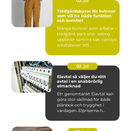
02. jul
Trädgårdsbyxor för kvinnor
som vill ha både funktion
och komfort
Många kvinnor som arbetar i
trädgård, park eller odling
upplever samma sak: vanliga
arbetsbyxor sitt...
02. jul
Elavtal så väljer du rätt
avtal i en snabbrörlig
elmarknad
Ett genomtänkt Elavtal kan
göra stor skillnad för både
plånbok och trygghet i
vardagen. Elpriserna h...