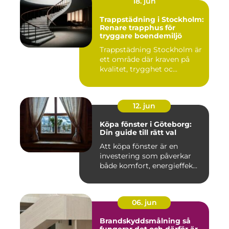
18. jun
Trappstädning i Stockholm:
Renare trapphus för
tryggare boendemiljö
Trappstädning Stockholm är
ett område där kraven på
kvalitet, trygghet oc...
12. jun
Köpa fönster i Göteborg:
Din guide till rätt val
Att köpa fönster är en
investering som påverkar
både komfort, energieffek...
06. jun
Brandskyddsmålning så