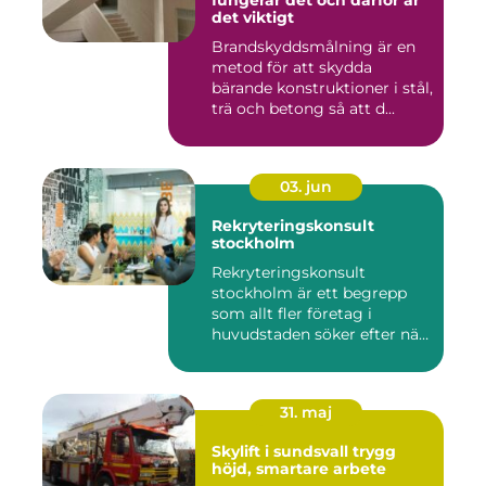
fungerar det och därför är
det viktigt
Brandskyddsmålning är en
metod för att skydda
bärande konstruktioner i stål,
trä och betong så att d...
03. jun
Rekryteringskonsult
stockholm
Rekryteringskonsult
stockholm är ett begrepp
som allt fler företag i
huvudstaden söker efter när
kam...
31. maj
Skylift i sundsvall trygg
höjd, smartare arbete