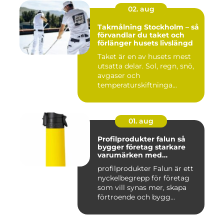
02. aug
Takmålning Stockholm – så
förvandlar du taket och
förlänger husets livslängd
Taket är en av husets mest
utsatta delar. Sol, regn, snö,
avgaser och
temperaturskiftninga...
01. aug
Profilprodukter falun så
bygger företag starkare
varumärken med
genomtänkta giveaways
profilprodukter Falun är ett
nyckelbegrepp för företag
som vill synas mer, skapa
förtroende och bygg...