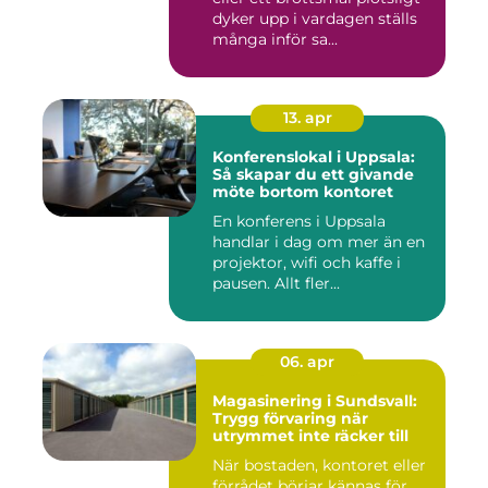
dyker upp i vardagen ställs
många inför sa...
13. apr
Konferenslokal i Uppsala:
Så skapar du ett givande
möte bortom kontoret
En konferens i Uppsala
handlar i dag om mer än en
projektor, wifi och kaffe i
pausen. Allt fler...
06. apr
Magasinering i Sundsvall:
Trygg förvaring när
utrymmet inte räcker till
När bostaden, kontoret eller
förrådet börjar kännas för