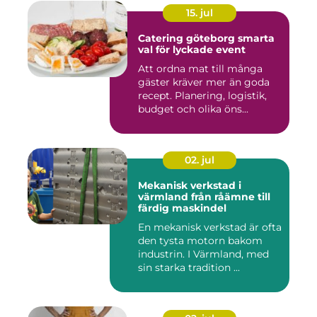
15. jul
Catering göteborg smarta
val för lyckade event
Att ordna mat till många
gäster kräver mer än goda
recept. Planering, logistik,
budget och olika öns...
02. jul
Mekanisk verkstad i
värmland från råämne till
färdig maskindel
En mekanisk verkstad är ofta
den tysta motorn bakom
industrin. I Värmland, med
sin starka tradition ...