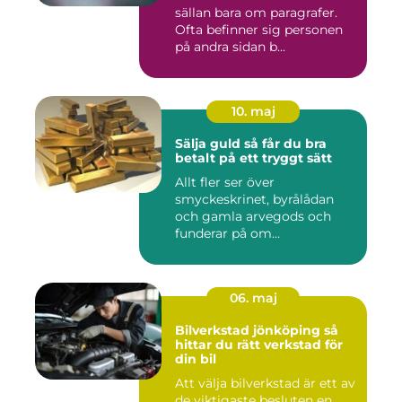
sällan bara om paragrafer.
Ofta befinner sig personen
på andra sidan b...
10. maj
Sälja guld så får du bra
betalt på ett tryggt sätt
Allt fler ser över
smyckeskrinet, byrålådan
och gamla arvegods och
funderar på om
värdesakerna går a...
06. maj
Bilverkstad jönköping så
hittar du rätt verkstad för
din bil
Att välja bilverkstad är ett av
de viktigaste besluten en