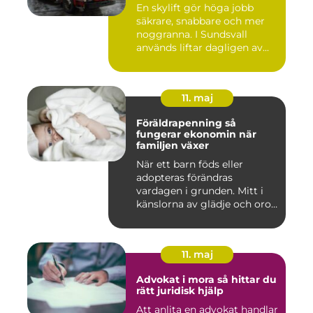
En skylift gör höga jobb
säkrare, snabbare och mer
noggranna. I Sundsvall
används liftar dagligen av...
11. maj
Föräldrapenning så
fungerar ekonomin när
familjen växer
När ett barn föds eller
adopteras förändras
vardagen i grunden. Mitt i
känslorna av glädje och oro
b...
11. maj
Advokat i mora så hittar du
rätt juridisk hjälp
Att anlita en advokat handlar