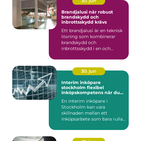
30. jun
Brandjalusi när robust
brandskydd och
inbrottsskydd krävs
Ett brandjalusi är en teknisk
lösning som kombinerar
brandskydd och
inbrottsskydd i en och
samma pro...
30. jun
Interim inköpare
stockholm flexibel
inköpskompetens när du
behöver den
En interim inköpare i
Stockholm kan vara
skillnaden mellan ett
inköpsarbete som bara rullar
på, och ...