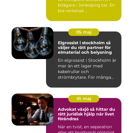
bilägare i Jönköping tar. En
bra verkstad ...
05. maj
Elgrossist i stockholm så
väljer du rätt partner för
elmaterial och belysning
En elgrossist i Stockholm är
mer än ett lager med
kabelrullar och
strömbrytare. För många
installatö...
01. maj
Advokat växjö så hittar du
rätt juridisk hjälp när livet
förändras
När en tvist, en separation
eller ett brottsmål plötsligt