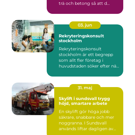
trä och betong så att d...
03. jun
Rekryteringskonsult
stockholm
Rekryteringskonsult
stockholm är ett begrepp
som allt fler företag i
huvudstaden söker efter när
kam...
31. maj
Skylift i sundsvall trygg
höjd, smartare arbete
En skylift gör höga jobb
säkrare, snabbare och mer
noggranna. I Sundsvall
används liftar dagligen av...