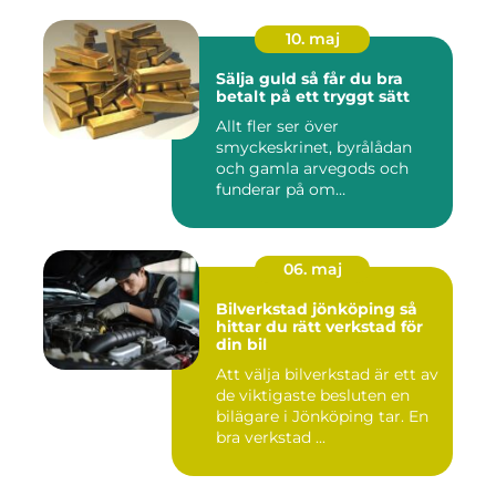
10. maj
Sälja guld så får du bra
betalt på ett tryggt sätt
Allt fler ser över
smyckeskrinet, byrålådan
och gamla arvegods och
funderar på om
värdesakerna går a...
06. maj
Bilverkstad jönköping så
hittar du rätt verkstad för
din bil
Att välja bilverkstad är ett av
de viktigaste besluten en
bilägare i Jönköping tar. En
bra verkstad ...