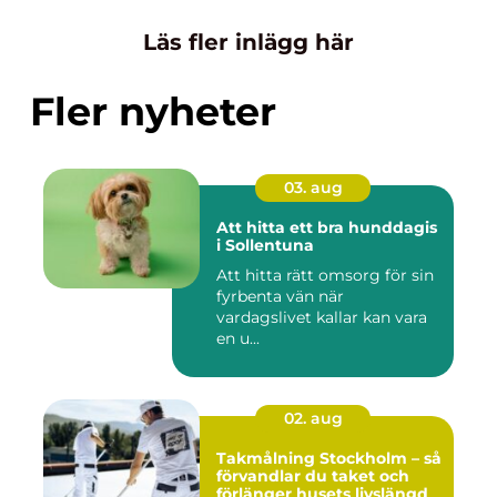
Läs fler inlägg här
Fler nyheter
03. aug
Att hitta ett bra hunddagis
i Sollentuna
Att hitta rätt omsorg för sin
fyrbenta vän när
vardagslivet kallar kan vara
en u...
02. aug
Takmålning Stockholm – så
förvandlar du taket och
förlänger husets livslängd