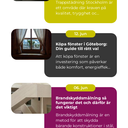
Trappstädning Stockholm är
ett område där kraven på
kvalitet, trygghet oc...
12. jun
Köpa fönster i Göteborg:
Din guide till rätt val
Att köpa fönster är en
investering som påverkar
både komfort, energieffek...
06. jun
Brandskyddsmålning så
fungerar det och därför är
det viktigt
Brandskyddsmålning är en
metod för att skydda
bärande konstruktioner i stål,