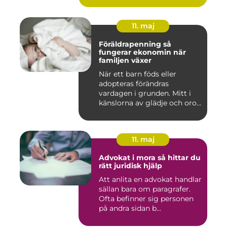
11. maj
Föräldrapenning så
fungerar ekonomin när
familjen växer
När ett barn föds eller
adopteras förändras
vardagen i grunden. Mitt i
känslorna av glädje och oro
b...
11. maj
Advokat i mora så hittar du
rätt juridisk hjälp
Att anlita en advokat handlar
sällan bara om paragrafer.
Ofta befinner sig personen
på andra sidan b...