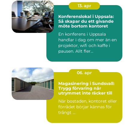
13. apr
Konferenslokal i Uppsala:
Så skapar du ett givande
möte bortom kontoret
En konferens i Uppsala
handlar i dag om mer än en
projektor, wifi och kaffe i
pausen. Allt fler...
06. apr
Magasinering i Sundsvall:
Trygg förvaring när
utrymmet inte räcker till
När bostaden, kontoret eller
förrådet börjar kännas för
trångt ...