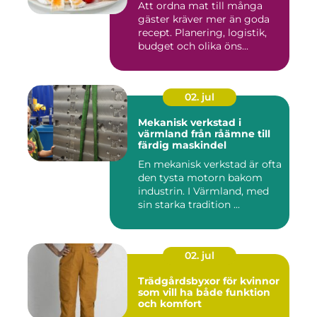
Att ordna mat till många
gäster kräver mer än goda
recept. Planering, logistik,
budget och olika öns...
02. jul
Mekanisk verkstad i
värmland från råämne till
färdig maskindel
En mekanisk verkstad är ofta
den tysta motorn bakom
industrin. I Värmland, med
sin starka tradition ...
02. jul
Trädgårdsbyxor för kvinnor
som vill ha både funktion
och komfort