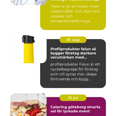
Taket är en av husets mest
utsatta delar. Sol, regn, snö,
avgaser och
temperaturskiftninga...
01. aug
Profilprodukter falun så
bygger företag starkare
varumärken med
genomtänkta giveaways
profilprodukter Falun är ett
nyckelbegrepp för företag
som vill synas mer, skapa
förtroende och bygg...
15. jul
Catering göteborg smarta
val för lyckade event