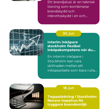
Ett brandjalusi är en teknisk
lösning som kombinerar
brandskydd och
inbrottsskydd i en och
samma pro...
30. jun
Interim inköpare
stockholm flexibel
inköpskompetens när du
behöver den
En interim inköpare i
Stockholm kan vara
skillnaden mellan ett
inköpsarbete som bara rullar
på, och ...
18. jun
Trappstädning i Stockholm:
Renare trapphus för
tryggare boendemiljö