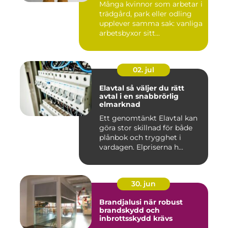
Många kvinnor som arbetar i
trädgård, park eller odling
upplever samma sak: vanliga
arbetsbyxor sitt...
02. jul
Elavtal så väljer du rätt
avtal i en snabbrörlig
elmarknad
Ett genomtänkt Elavtal kan
göra stor skillnad för både
plånbok och trygghet i
vardagen. Elpriserna h...
30. jun
Brandjalusi när robust
brandskydd och
inbrottsskydd krävs