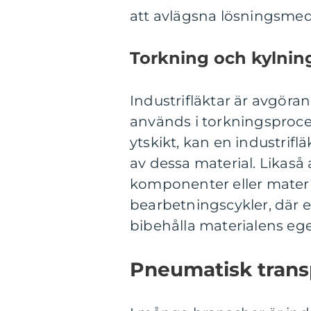
att avlägsna lösningsmede
Torkning och kylning
Industrifläktar är avgöran
används i torkningsprocess
ytskikt, kan en industri
av dessa material. Likaså 
komponenter eller materi
bearbetningscykler, där e
bibehålla materialens ege
Pneumatisk trans