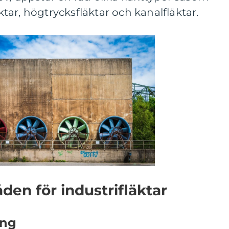
äktar, högtrycksfläktar och kanalfläktar.
en för industrifläktar
ing