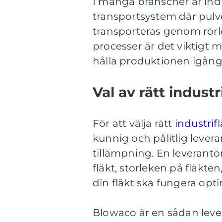
I många branscher är indu
transportsystem där pulv
transporteras genom rörle
processer är det viktigt med
hålla produktionen igång
Val av rätt industr
För att välja rätt
industrif
kunnig och pålitlig levera
tillämpning. En leverantö
fläkt, storleken på fläkte
din fläkt ska fungera opt
Blowaco är en sådan lever