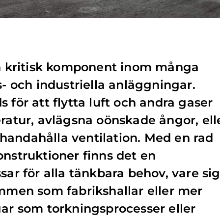
 en kritisk komponent inom många
s- och industriella anläggningar.
 för att flytta luft och andra gaser
eratur, avlägsna oönskade ångor, ell
illhandahålla ventilation. Med en rad
onstruktioner finns det en
sar för alla tänkbara behov, vare si
ymmen som fabrikshallar eller mer
gar som torkningsprocesser eller