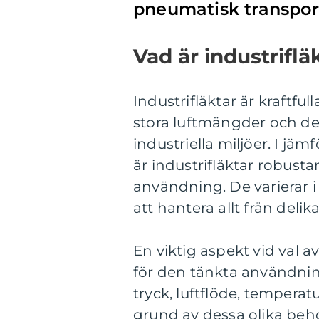
pneumatisk transpor
Vad är industriflä
Industrifläktar är kraftfu
stora luftmängder och de
industriella miljöer. I jä
är industrifläktar robusta
användning. De varierar i
att hantera allt från delik
En viktig aspekt vid val av
för den tänkta användning
tryck, luftflöde, temperat
grund av dessa olika beho