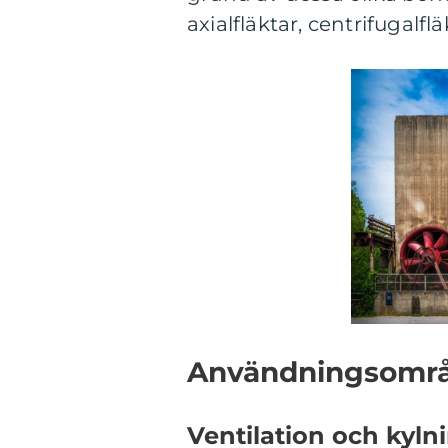
axialfläktar, centrifugalfl
Användningsområd
Ventilation och kyln