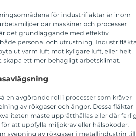
ningsområdena för industrifläktar är inom
I arbetsmiljöer där maskiner och processer
är det grundläggande med effektiv
 både personal och utrustning. Industrifläkt
ta ut varm luft mot kyligare luft, eller helt
tt skapa ett mer behagligt arbetsklimat.
asavlägsning
kså en avgörande roll i processer som kräver
lning av rökgaser och ångor. Dessa fläktar
valiteten måste upprätthållas eller där farli
ör att uppfylla miljökrav eller hälsokoder.
n svepning av rökgaser i metallindustrin till