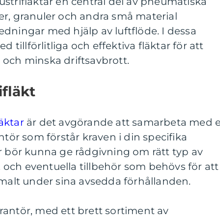
strifläktar en central del av pneumatiska
er, granuler och andra små material
dningar med hjälp av luftflöde. I dessa
 tillförlitliga och effektiva fläktar för att
 och minska driftsavbrott.
ifläkt
läktar
är det avgörande att samarbeta med 
ntör som förstår kraven i din specifika
r bör kunna ge rådgivning om rätt typ av
n, och eventuella tillbehör som behövs för att
imalt under sina avsedda förhållanden.
antör, med ett brett sortiment av