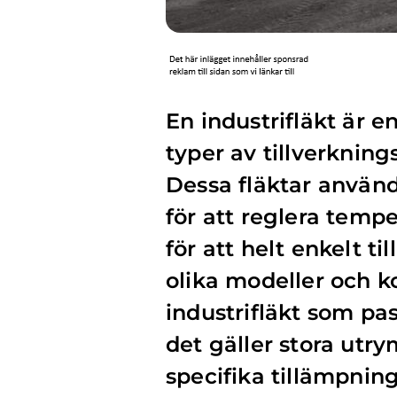
En industrifläkt är
typer av tillverkning
Dessa fläktar används
för att reglera temp
för att helt enkelt t
olika modeller och k
industrifläkt som pas
det gäller stora utr
specifika tillämpnin