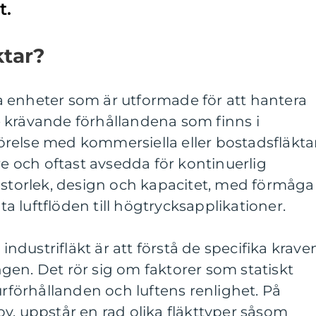
t.
ktar?
lla enheter som är utformade för att hantera
 krävande förhållandena som finns i
mförelse med kommersiella eller bostadsfläktar
re och oftast avsedda för kontinuerlig
 storlek, design och kapacitet, med förmåga
ata luftflöden till högtrycksapplikationer.
 industrifläkt är att förstå de specifika krave
en. Det rör sig om faktorer som statiskt
urförhållanden och luftens renlighet. På
v, uppstår en rad olika fläkttyper såsom