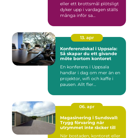
eller ett brottsmål plötsligt
dyker upp i vardagen ställs
många inför sa...
13. apr
Konferenslokal i Uppsala:
Så skapar du ett givande
möte bortom kontoret
En konferens i Uppsala
handlar i dag om mer än en
projektor, wifi och kaffe i
pausen. Allt fler...
06. apr
Magasinering i Sundsvall:
Trygg förvaring när
utrymmet inte räcker till
När bostaden, kontoret eller