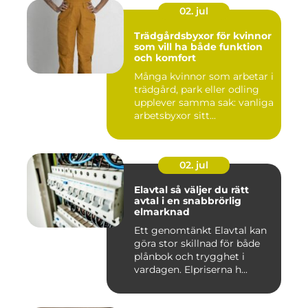
02. jul
Trädgårdsbyxor för kvinnor
som vill ha både funktion
och komfort
Många kvinnor som arbetar i
trädgård, park eller odling
upplever samma sak: vanliga
arbetsbyxor sitt...
02. jul
Elavtal så väljer du rätt
avtal i en snabbrörlig
elmarknad
Ett genomtänkt Elavtal kan
göra stor skillnad för både
plånbok och trygghet i
vardagen. Elpriserna h...