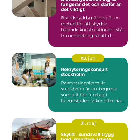
fungerar det och därför är
det viktigt
Brandskyddsmålning är en
metod för att skydda
bärande konstruktioner i stål,
trä och betong så att d...
03. jun
Rekryteringskonsult
stockholm
Rekryteringskonsult
stockholm är ett begrepp
som allt fler företag i
huvudstaden söker efter när
kam...
31. maj
Skylift i sundsvall trygg
höjd, smartare arbete