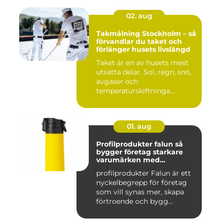
02. aug
Takmålning Stockholm – så
förvandlar du taket och
förlänger husets livslängd
Taket är en av husets mest
utsatta delar. Sol, regn, snö,
avgaser och
temperaturskiftninga...
01. aug
Profilprodukter falun så
bygger företag starkare
varumärken med
genomtänkta giveaways
profilprodukter Falun är ett
nyckelbegrepp för företag
som vill synas mer, skapa
förtroende och bygg...