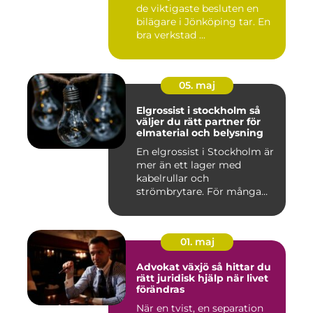
de viktigaste besluten en
bilägare i Jönköping tar. En
bra verkstad ...
05. maj
Elgrossist i stockholm så
väljer du rätt partner för
elmaterial och belysning
En elgrossist i Stockholm är
mer än ett lager med
kabelrullar och
strömbrytare. För många
installatö...
01. maj
Advokat växjö så hittar du
rätt juridisk hjälp när livet
förändras
När en tvist, en separation