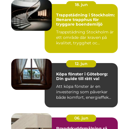
18. jun
Trappstädning i Stockholm:
Renare trapphus för
tryggare boendemiljö
Trappstädning Stockholm är
ett område där kraven på
kvalitet, trygghet oc...
12. jun
Köpa fönster i Göteborg:
Din guide till rätt val
Att köpa fönster är en
investering som påverkar
både komfort, energieffek...
06. jun
Brandskyddsmålning så