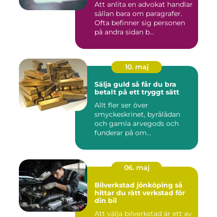
Att anlita en advokat handlar
sällan bara om paragrafer.
Ofta befinner sig personen
på andra sidan b...
10. maj
Sälja guld så får du bra
betalt på ett tryggt sätt
Allt fler ser över
smyckeskrinet, byrålådan
och gamla arvegods och
funderar på om
värdesakerna går a...
06. maj
Bilverkstad jönköping så
hittar du rätt verkstad för
din bil
Att välja bilverkstad är ett av