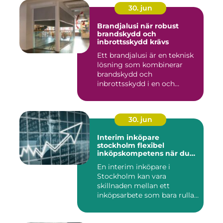
30. jun
Brandjalusi när robust
brandskydd och
inbrottsskydd krävs
Ett brandjalusi är en teknisk
lösning som kombinerar
brandskydd och
inbrottsskydd i en och
samma pro...
30. jun
Interim inköpare
stockholm flexibel
inköpskompetens när du
behöver den
En interim inköpare i
Stockholm kan vara
skillnaden mellan ett
inköpsarbete som bara rullar
på, och ...