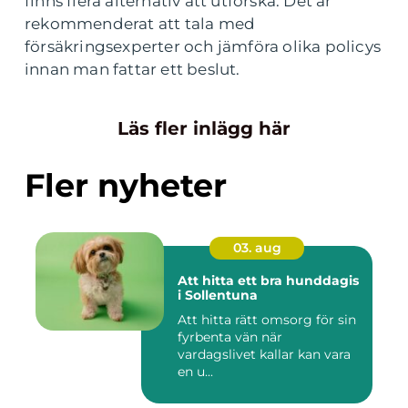
finns flera alternativ att utforska. Det är
rekommenderat att tala med
försäkringsexperter och jämföra olika policys
innan man fattar ett beslut.
Läs fler inlägg här
Fler nyheter
03. aug
Att hitta ett bra hunddagis
i Sollentuna
Att hitta rätt omsorg för sin
fyrbenta vän när
vardagslivet kallar kan vara
en u...