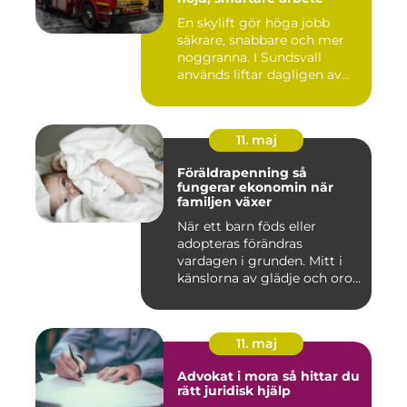
En skylift gör höga jobb
säkrare, snabbare och mer
noggranna. I Sundsvall
används liftar dagligen av...
11. maj
Föräldrapenning så
fungerar ekonomin när
familjen växer
När ett barn föds eller
adopteras förändras
vardagen i grunden. Mitt i
känslorna av glädje och oro
b...
11. maj
Advokat i mora så hittar du
rätt juridisk hjälp