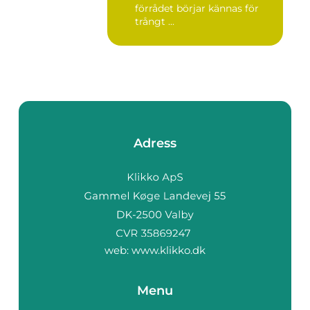
förrådet börjar kännas för
trångt ...
Adress
web:
www.klikko.dk
Menu