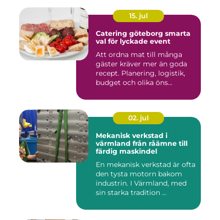
15. jul
Catering göteborg smarta
val för lyckade event
Att ordna mat till många
gäster kräver mer än goda
recept. Planering, logistik,
budget och olika öns...
02. jul
Mekanisk verkstad i
värmland från råämne till
färdig maskindel
En mekanisk verkstad är ofta
den tysta motorn bakom
industrin. I Värmland, med
sin starka tradition ...