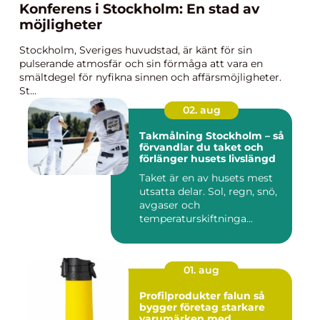
Konferens i Stockholm: En stad av
möjligheter
Stockholm, Sveriges huvudstad, är känt för sin
pulserande atmosfär och sin förmåga att vara en
smältdegel för nyfikna sinnen och affärsmöjligheter.
St...
02. aug
Takmålning Stockholm – så
förvandlar du taket och
förlänger husets livslängd
Taket är en av husets mest
utsatta delar. Sol, regn, snö,
avgaser och
temperaturskiftninga...
01. aug
Profilprodukter falun så
bygger företag starkare
varumärken med