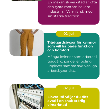
En mekanisk verkstad är ofta
den tysta motorn bakom
industrin. I Värmland, med
sin starka tradition ...
02. jul
Trädgårdsbyxor för kvinnor
som vill ha både funktion
och komfort
Många kvinnor som arbetar i
trädgård, park eller odling
upplever samma sak: vanliga
arbetsbyxor sitt...
02. jul
Elavtal så väljer du rätt
avtal i en snabbrörlig
elmarknad