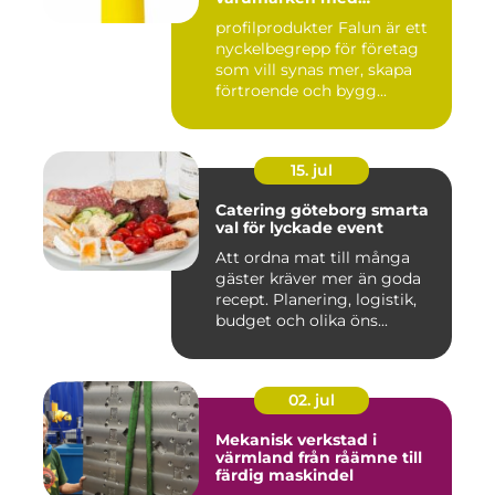
genomtänkta giveaways
profilprodukter Falun är ett
nyckelbegrepp för företag
som vill synas mer, skapa
förtroende och bygg...
15. jul
Catering göteborg smarta
val för lyckade event
Att ordna mat till många
gäster kräver mer än goda
recept. Planering, logistik,
budget och olika öns...
02. jul
Mekanisk verkstad i
värmland från råämne till
färdig maskindel