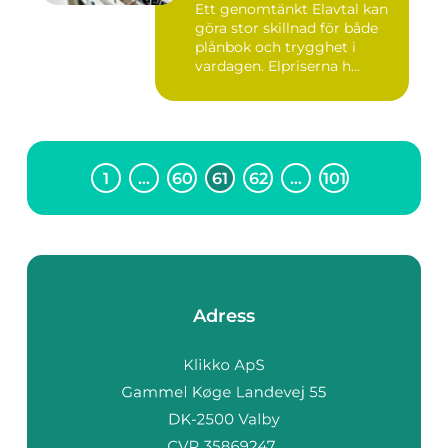
Ett genomtänkt Elavtal kan
göra stor skillnad för både
plånbok och trygghet i
vardagen. Elpriserna h...
1
…
60
61
62
…
101
Adress