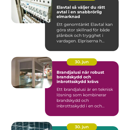
Elavtal så väljer du rätt
avtal i en snabbrörlig
elmarknad
Ett genomtänkt Elavtal kan
göra stor skillnad för både
plånbok och trygghet i
vardagen. Elpriserna h...
30. jun
Brandjalusi när robust
brandskydd och
inbrottsskydd krävs
Ett brandjalusi är en teknisk
lösning som kombinerar
brandskydd och
inbrottsskydd i en och
samma pro...
30. jun