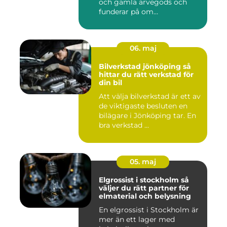
och gamla arvegods och
funderar på om
värdesakerna går a...
06. maj
Bilverkstad jönköping så
hittar du rätt verkstad för
din bil
Att välja bilverkstad är ett av
de viktigaste besluten en
bilägare i Jönköping tar. En
bra verkstad ...
05. maj
Elgrossist i stockholm så
väljer du rätt partner för
elmaterial och belysning
En elgrossist i Stockholm är
mer än ett lager med