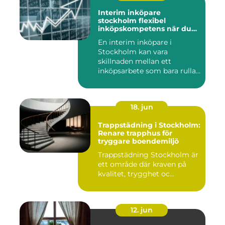
Interim inköpare
stockholm flexibel
inköpskompetens när du
behöver den
En interim inköpare i
Stockholm kan vara
skillnaden mellan ett
inköpsarbete som bara rullar
på, och ...
18. jun
Trappstädning i Stockholm:
Renare trapphus för
tryggare boendemiljö
Trappstädning Stockholm är
ett område där kraven på
kvalitet, trygghet oc...
12. jun