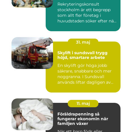
Rekryteringskonsult
stockholm är ett begrepp
som allt fler företag i
huvudstaden söker efter när
kam...
31. maj
Skylift i sundsvall trygg
höjd, smartare arbete
En skylift gör höga jobb
säkrare, snabbare och mer
noggranna. I Sundsvall
används liftar dagligen av...
11. maj
Föräldrapenning så
fungerar ekonomin när
familjen växer
När ett barn föds eller