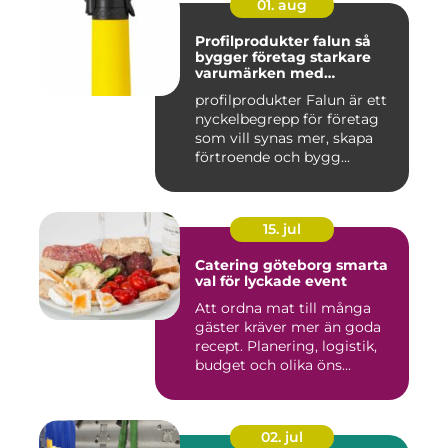
01. aug
Profilprodukter falun så
bygger företag starkare
varumärken med
genomtänkta giveaways
profilprodukter Falun är ett
nyckelbegrepp för företag
som vill synas mer, skapa
förtroende och bygg...
15. jul
Catering göteborg smarta
val för lyckade event
Att ordna mat till många
gäster kräver mer än goda
recept. Planering, logistik,
budget och olika öns...
02. jul