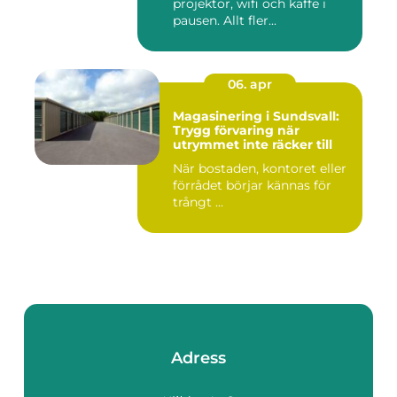
projektor, wifi och kaffe i
pausen. Allt fler...
06. apr
Magasinering i Sundsvall:
Trygg förvaring när
utrymmet inte räcker till
När bostaden, kontoret eller
förrådet börjar kännas för
trångt ...
Adress