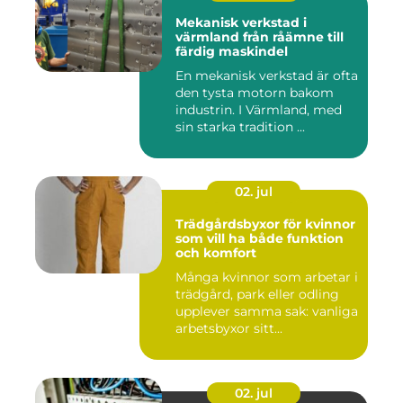
Mekanisk verkstad i
värmland från råämne till
färdig maskindel
En mekanisk verkstad är ofta
den tysta motorn bakom
industrin. I Värmland, med
sin starka tradition ...
02. jul
Trädgårdsbyxor för kvinnor
som vill ha både funktion
och komfort
Många kvinnor som arbetar i
trädgård, park eller odling
upplever samma sak: vanliga
arbetsbyxor sitt...
02. jul