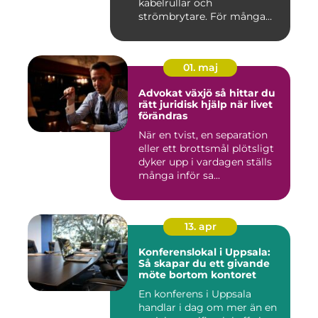
kabelrullar och
strömbrytare. För många
installatö...
01. maj
Advokat växjö så hittar du
rätt juridisk hjälp när livet
förändras
När en tvist, en separation
eller ett brottsmål plötsligt
dyker upp i vardagen ställs
många inför sa...
13. apr
Konferenslokal i Uppsala:
Så skapar du ett givande
möte bortom kontoret
En konferens i Uppsala
handlar i dag om mer än en