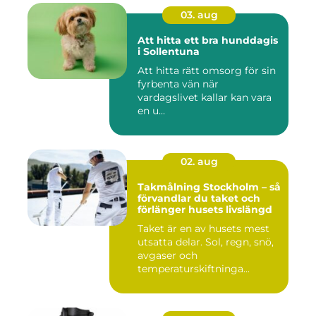
03. aug
Att hitta ett bra hunddagis
i Sollentuna
Att hitta rätt omsorg för sin
fyrbenta vän när
vardagslivet kallar kan vara
en u...
02. aug
Takmålning Stockholm – så
förvandlar du taket och
förlänger husets livslängd
Taket är en av husets mest
utsatta delar. Sol, regn, snö,
avgaser och
temperaturskiftninga...