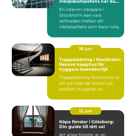
inköpskompetens när du
behöver den
En interim inköpare i
Stockholm kan vara
skillnaden mellan ett
inköpsarbete som bara rullar
på, och ...
18. jun
Trappstädning i Stockholm:
Renare trapphus för
tryggare boendemiljö
Trappstädning Stockholm är
ett område där kraven på
kvalitet, trygghet oc...
12. jun
Köpa fönster i Göteborg:
Din guide till rätt val
Att köpa fönster är en