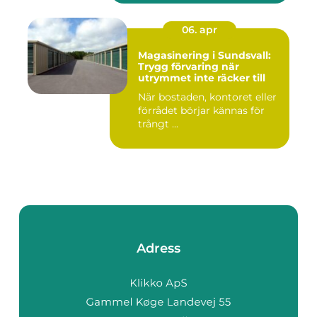
06. apr
Magasinering i Sundsvall:
Trygg förvaring när
utrymmet inte räcker till
När bostaden, kontoret eller
förrådet börjar kännas för
trångt ...
Adress