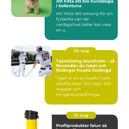
Att hitta ett bra hunddagis
i Sollentuna
Att hitta rätt omsorg för sin
fyrbenta vän när
vardagslivet kallar kan vara
en u...
02. aug
Takmålning Stockholm – så
förvandlar du taket och
förlänger husets livslängd
Taket är en av husets mest
utsatta delar. Sol, regn, snö,
avgaser och
temperaturskiftninga...
01. aug
Profilprodukter falun så