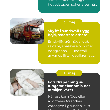
huvudstaden söker efter när
kam...
31. maj
Skylift i sundsvall trygg
höjd, smartare arbete
En skylift gör höga jobb
säkrare, snabbare och mer
noggranna. I Sundsvall
används liftar dagligen av...
11. maj
Föräldrapenning så
fungerar ekonomin när
familjen växer
När ett barn föds eller
adopteras förändras
vardagen i grunden. Mitt i