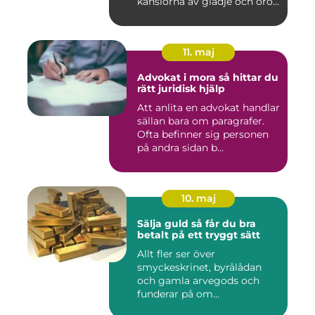
känslorna av glädje och oro
b...
11. maj
Advokat i mora så hittar du
rätt juridisk hjälp
Att anlita en advokat handlar
sällan bara om paragrafer.
Ofta befinner sig personen
på andra sidan b...
10. maj
Sälja guld så får du bra
betalt på ett tryggt sätt
Allt fler ser över
smyckeskrinet, byrålådan
och gamla arvegods och
funderar på om
värdesakerna går a...