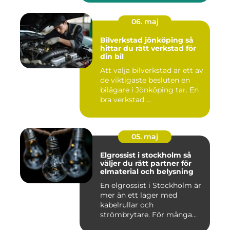
06. maj
Bilverkstad jönköping så
hittar du rätt verkstad för
din bil
Att välja bilverkstad är ett av
de viktigaste besluten en
bilägare i Jönköping tar. En
bra verkstad ...
05. maj
Elgrossist i stockholm så
väljer du rätt partner för
elmaterial och belysning
En elgrossist i Stockholm är
mer än ett lager med
kabelrullar och
strömbrytare. För många
installatö...