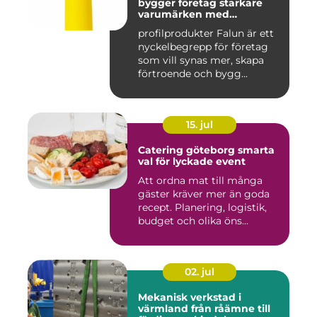
bygger företag starkare
varumärken med
genomtänkta giveaways
profilprodukter Falun är ett
nyckelbegrepp för företag
som vill synas mer, skapa
förtroende och bygg...
15. jul
Catering göteborg smarta
val för lyckade event
Att ordna mat till många
gäster kräver mer än goda
recept. Planering, logistik,
budget och olika öns...
02. jul
Mekanisk verkstad i
värmland från råämne till