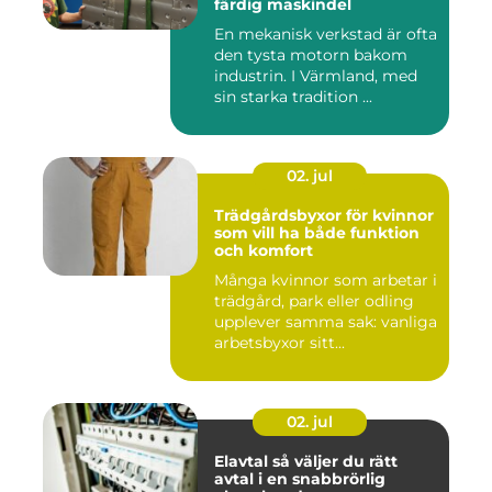
färdig maskindel
En mekanisk verkstad är ofta
den tysta motorn bakom
industrin. I Värmland, med
sin starka tradition ...
02. jul
Trädgårdsbyxor för kvinnor
som vill ha både funktion
och komfort
Många kvinnor som arbetar i
trädgård, park eller odling
upplever samma sak: vanliga
arbetsbyxor sitt...
02. jul
Elavtal så väljer du rätt
avtal i en snabbrörlig