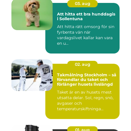
03. aug
Att hitta ett bra hunddagis
i Sollentuna
Att hitta rätt omsorg för sin
fyrbenta vän när
vardagslivet kallar kan vara
en u...
02. aug
Takmålning Stockholm – så
förvandlar du taket och
förlänger husets livslängd
Taket är en av husets mest
utsatta delar. Sol, regn, snö,
avgaser och
temperaturskiftninga...
01. aug