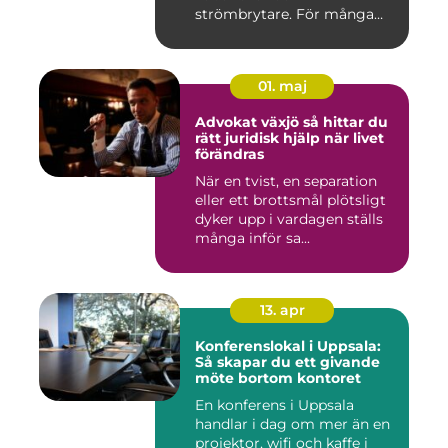
strömbrytare. För många
installatö...
01. maj
Advokat växjö så hittar du
rätt juridisk hjälp när livet
förändras
När en tvist, en separation
eller ett brottsmål plötsligt
dyker upp i vardagen ställs
många inför sa...
13. apr
Konferenslokal i Uppsala:
Så skapar du ett givande
möte bortom kontoret
En konferens i Uppsala
handlar i dag om mer än en
projektor, wifi och kaffe i