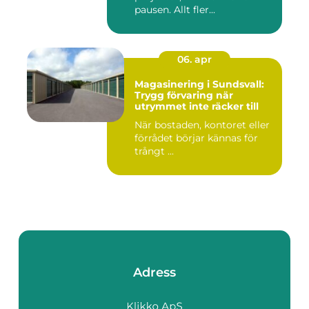
pausen. Allt fler...
06. apr
Magasinering i Sundsvall:
Trygg förvaring när
utrymmet inte räcker till
När bostaden, kontoret eller
förrådet börjar kännas för
trångt ...
Adress