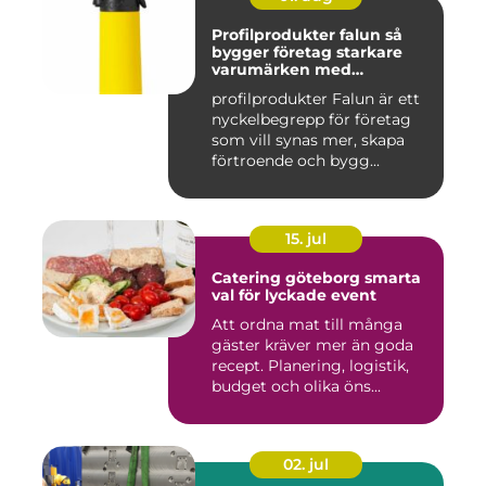
Profilprodukter falun så
bygger företag starkare
varumärken med
genomtänkta giveaways
profilprodukter Falun är ett
nyckelbegrepp för företag
som vill synas mer, skapa
förtroende och bygg...
15. jul
Catering göteborg smarta
val för lyckade event
Att ordna mat till många
gäster kräver mer än goda
recept. Planering, logistik,
budget och olika öns...
02. jul