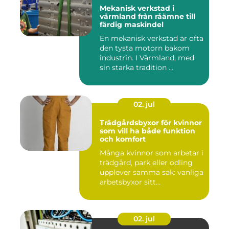
Mekanisk verkstad i
värmland från råämne till
färdig maskindel
En mekanisk verkstad är ofta
den tysta motorn bakom
industrin. I Värmland, med
sin starka tradition ...
02. jul
Trädgårdsbyxor för kvinnor
som vill ha både funktion
och komfort
Många kvinnor som arbetar i
trädgård, park eller odling
upplever samma sak: vanliga
arbetsbyxor sitt...
02. jul