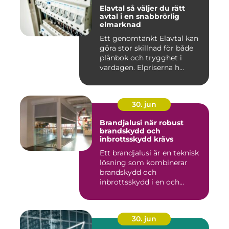
Elavtal så väljer du rätt
avtal i en snabbrörlig
elmarknad
Ett genomtänkt Elavtal kan
göra stor skillnad för både
plånbok och trygghet i
vardagen. Elpriserna h...
30. jun
Brandjalusi när robust
brandskydd och
inbrottsskydd krävs
Ett brandjalusi är en teknisk
lösning som kombinerar
brandskydd och
inbrottsskydd i en och
samma pro...
30. jun