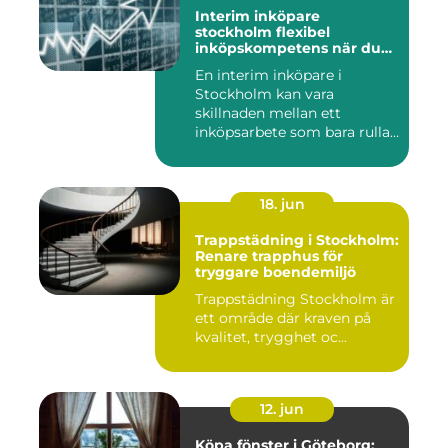
Interim inköpare
stockholm flexibel
inköpskompetens när du
behöver den
En interim inköpare i
Stockholm kan vara
skillnaden mellan ett
inköpsarbete som bara rullar
på, och ...
18. jun
Trappstädning i Stockholm:
Renare trapphus för
tryggare boendemiljö
Trappstädning Stockholm är
ett område där kraven på
kvalitet, trygghet oc...
12. jun
Köpa fönster i Göteborg: