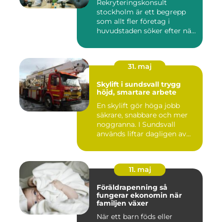
Rekryteringskonsult
stockholm är ett begrepp
som allt fler företag i
huvudstaden söker efter när
kam...
31. maj
Skylift i sundsvall trygg
höjd, smartare arbete
En skylift gör höga jobb
säkrare, snabbare och mer
noggranna. I Sundsvall
används liftar dagligen av...
11. maj
Föräldrapenning så
fungerar ekonomin när
familjen växer
När ett barn föds eller