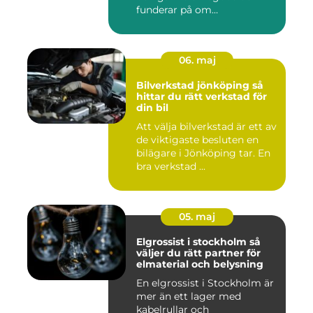
funderar på om
värdesakerna går a...
06. maj
Bilverkstad jönköping så
hittar du rätt verkstad för
din bil
Att välja bilverkstad är ett av
de viktigaste besluten en
bilägare i Jönköping tar. En
bra verkstad ...
05. maj
Elgrossist i stockholm så
väljer du rätt partner för
elmaterial och belysning
En elgrossist i Stockholm är
mer än ett lager med
kabelrullar och