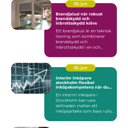
30. jun
Brandjalusi när robust
brandskydd och
inbrottsskydd krävs
Ett brandjalusi är en teknisk
lösning som kombinerar
brandskydd och
inbrottsskydd i en och
samma pro...
30. jun
Interim inköpare
stockholm flexibel
inköpskompetens när du
behöver den
En interim inköpare i
Stockholm kan vara
skillnaden mellan ett
inköpsarbete som bara rullar
på, och ...