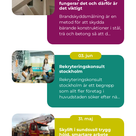
fungerar det och därför är
det viktigt
Brandskyddsmålning är en
metod för att skydda
bärande konstruktioner i stål,
trä och betong så att d...
03. jun
Rekryteringskonsult
stockholm
Rekryteringskonsult
stockholm är ett begrepp
som allt fler företag i
huvudstaden söker efter när
kam...
31. maj
Skylift i sundsvall trygg
höjd, smartare arbete