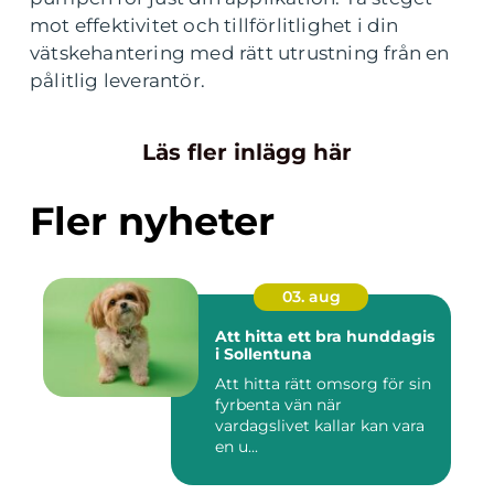
mot effektivitet och tillförlitlighet i din
vätskehantering med rätt utrustning från en
pålitlig leverantör.
Läs fler inlägg här
Fler nyheter
03. aug
Att hitta ett bra hunddagis
i Sollentuna
Att hitta rätt omsorg för sin
fyrbenta vän när
vardagslivet kallar kan vara
en u...