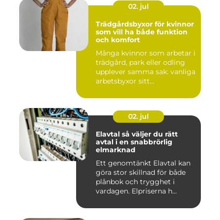
02. jul
Trädgårdsbyxor för kvinnor
som vill ha både funktion
och komfort
Många kvinnor som arbetar i
trädgård, park eller odling
upplever samma sak: vanliga
arbetsbyxor sitt...
02. jul
Elavtal så väljer du rätt
avtal i en snabbrörlig
elmarknad
Ett genomtänkt Elavtal kan
göra stor skillnad för både
plånbok och trygghet i
vardagen. Elpriserna h...