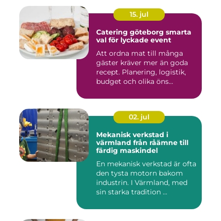
15. jul
Catering göteborg smarta
val för lyckade event
Att ordna mat till många
gäster kräver mer än goda
recept. Planering, logistik,
budget och olika öns...
02. jul
Mekanisk verkstad i
värmland från råämne till
färdig maskindel
En mekanisk verkstad är ofta
den tysta motorn bakom
industrin. I Värmland, med
sin starka tradition ...