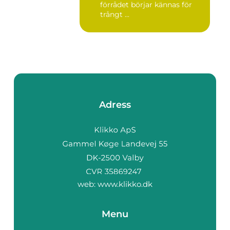
förrådet börjar kännas för
trångt ...
Adress
web:
www.klikko.dk
Menu