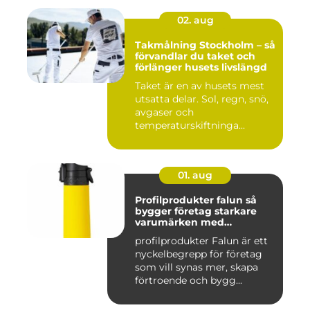
02. aug
Takmålning Stockholm – så
förvandlar du taket och
förlänger husets livslängd
Taket är en av husets mest
utsatta delar. Sol, regn, snö,
avgaser och
temperaturskiftninga...
01. aug
Profilprodukter falun så
bygger företag starkare
varumärken med
genomtänkta giveaways
profilprodukter Falun är ett
nyckelbegrepp för företag
som vill synas mer, skapa
förtroende och bygg...