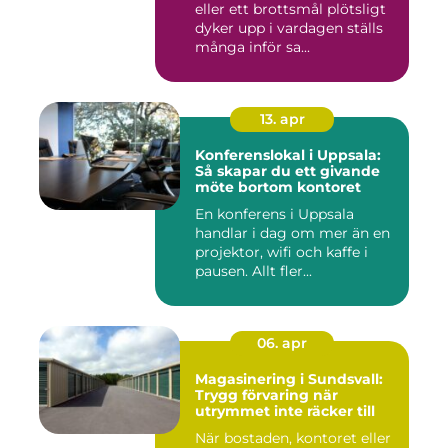
eller ett brottsmål plötsligt
dyker upp i vardagen ställs
många inför sa...
13. apr
Konferenslokal i Uppsala:
Så skapar du ett givande
möte bortom kontoret
En konferens i Uppsala
handlar i dag om mer än en
projektor, wifi och kaffe i
pausen. Allt fler...
06. apr
Magasinering i Sundsvall:
Trygg förvaring när
utrymmet inte räcker till
När bostaden, kontoret eller