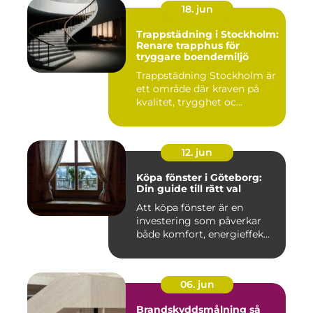
18. jun
Trappstädning i Stockholm:
Renare trapphus för
tryggare boendemiljö
Trappstädning Stockholm är
ett område där kraven på
kvalitet, trygghet oc...
12. jun
Köpa fönster i Göteborg:
Din guide till rätt val
Att köpa fönster är en
investering som påverkar
både komfort, energieffek...
06. jun
Brandskyddsmålning så