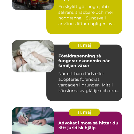
En skylift gör höga jobb
säkrare, snabbare och mer
noggranna. I Sundsvall
används liftar dagligen av...
11. maj
Föräldrapenning så
fungerar ekonomin när
familjen växer
När ett barn föds eller
adopteras förändras
vardagen i grunden. Mitt i
känslorna av glädje och oro
b...
11. maj
Advokat i mora så hittar du
rätt juridisk hjälp