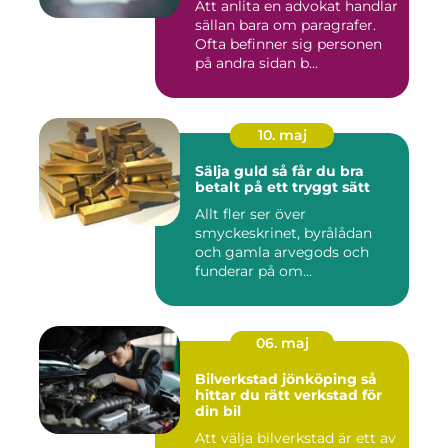
Att anlita en advokat handlar
sällan bara om paragrafer.
Ofta befinner sig personen
på andra sidan b...
10. maj
Sälja guld så får du bra
betalt på ett tryggt sätt
Allt fler ser över
smyckeskrinet, byrålådan
och gamla arvegods och
funderar på om
värdesakerna går a...
06. maj
Bilverkstad jönköping så
hittar du rätt verkstad för
din bil
Att välja bilverkstad är ett av