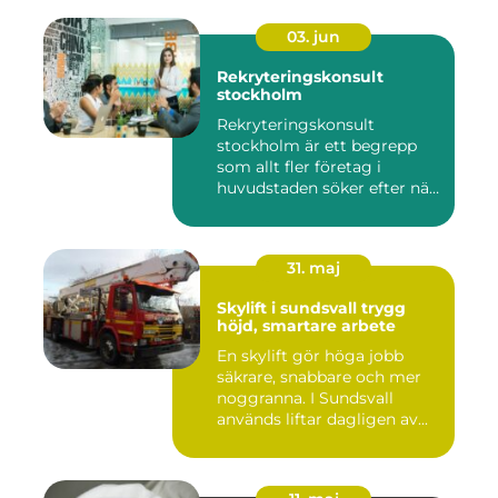
03. jun
Rekryteringskonsult
stockholm
Rekryteringskonsult
stockholm är ett begrepp
som allt fler företag i
huvudstaden söker efter när
kam...
31. maj
Skylift i sundsvall trygg
höjd, smartare arbete
En skylift gör höga jobb
säkrare, snabbare och mer
noggranna. I Sundsvall
används liftar dagligen av...