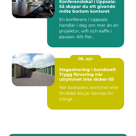
Konferenslokal i Uppsala:
Så skapar du ett givande
möte bortom kontoret
En konferens i Uppsala
handlar i dag om mer än en
projektor, wifi och kaffe i
pausen. Allt fler...
06. apr
Magasinering i Sundsvall:
Trygg förvaring när
utrymmet inte räcker till
När bostaden, kontoret eller
förrådet börjar kännas för
trångt ...