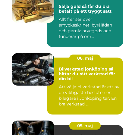
Sälja guld så får du bra
betalt på ett tryggt sätt
Allt fler ser över
smyckeskrinet, byrålådan
och gamla arvegods och
funderar på om
värdesakerna går a...
06. maj
Bilverkstad jönköping så
hittar du rätt verkstad för
din bil
Att välja bilverkstad är ett av
de viktigaste besluten en
bilägare i Jönköping tar. En
bra verkstad ...
05. maj