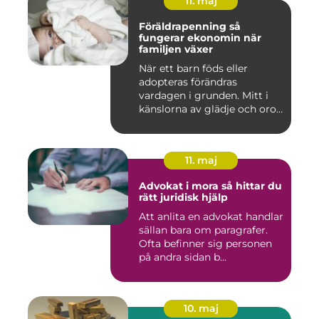
11. maj
Föräldrapenning så
fungerar ekonomin när
familjen växer
När ett barn föds eller
adopteras förändras
vardagen i grunden. Mitt i
känslorna av glädje och oro
b...
11. maj
Advokat i mora så hittar du
rätt juridisk hjälp
Att anlita en advokat handlar
sällan bara om paragrafer.
Ofta befinner sig personen
på andra sidan b...
10. maj