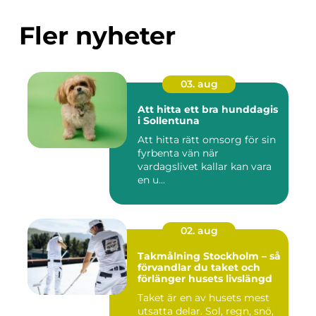
Fler nyheter
03. aug
Att hitta ett bra hunddagis
i Sollentuna
Att hitta rätt omsorg för sin
fyrbenta vän när
vardagslivet kallar kan vara
en u...
02. aug
Takmålning Stockholm – så
förvandlar du taket och
förlänger husets livslängd
Taket är en av husets mest
utsatta delar. Sol, regn, snö,