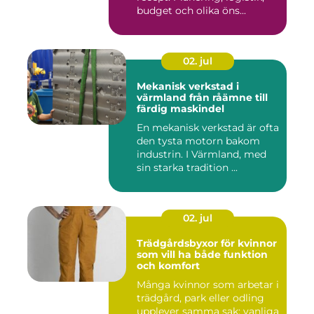
budget och olika öns...
02. jul
Mekanisk verkstad i
värmland från råämne till
färdig maskindel
En mekanisk verkstad är ofta
den tysta motorn bakom
industrin. I Värmland, med
sin starka tradition ...
02. jul
Trädgårdsbyxor för kvinnor
som vill ha både funktion
och komfort
Många kvinnor som arbetar i
trädgård, park eller odling
upplever samma sak: vanliga