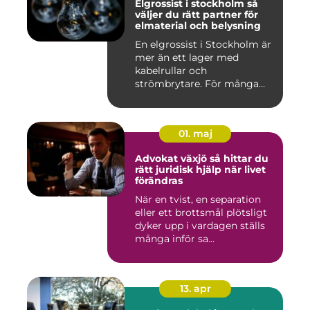
Elgrossist i stockholm så
väljer du rätt partner för
elmaterial och belysning
En elgrossist i Stockholm är
mer än ett lager med
kabelrullar och
strömbrytare. För många
installatö...
01. maj
Advokat växjö så hittar du
rätt juridisk hjälp när livet
förändras
När en tvist, en separation
eller ett brottsmål plötsligt
dyker upp i vardagen ställs
många inför sa...
13. apr