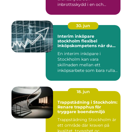
inbrottsskydd i en och
samma pro...
30. jun
Interim inköpare
stockholm flexibel
inköpskompetens när du
behöver den
En interim inköpare i
Stockholm kan vara
skillnaden mellan ett
inköpsarbete som bara rullar
på, och ...
18. jun
Trappstädning i Stockholm:
Renare trapphus för
tryggare boendemiljö
Trappstädning Stockholm är
ett område där kraven på
kvalitet, trygghet oc...