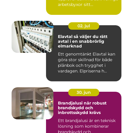
arbetsbyxor sitt...
02. jul
Elavtal så väljer du rätt
avtal i en snabbrörlig
elmarknad
Ett genomtänkt Elavtal kan
göra stor skillnad för både
plånbok och trygghet i
vardagen. Elpriserna h...
30. jun
Brandjalusi när robust
brandskydd och
inbrottsskydd krävs
Ett brandjalusi är en teknisk
lösning som kombinerar
brandskydd och