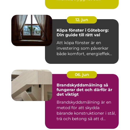
12. jun
Köpa fönster i Göteborg:
Din guide till rätt val
Att köpa fönster är en
investering som påverkar
både komfort, energieffek...
06. jun
Brandskyddsmålning så
fungerar det och därför är
det viktigt
Brandskyddsmålning är en
metod för att skydda
bärande konstruktioner i stål,
trä och betong så att d...