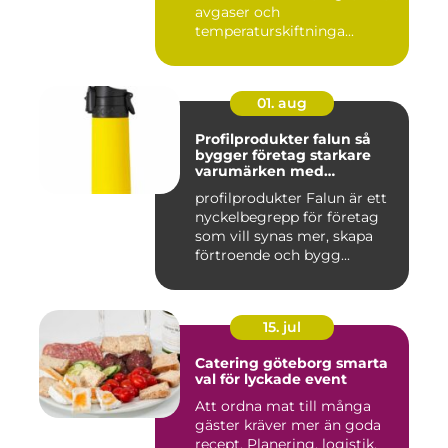
avgaser och
temperaturskiftninga...
01. aug
Profilprodukter falun så
bygger företag starkare
varumärken med
genomtänkta giveaways
profilprodukter Falun är ett
nyckelbegrepp för företag
som vill synas mer, skapa
förtroende och bygg...
15. jul
Catering göteborg smarta
val för lyckade event
Att ordna mat till många
gäster kräver mer än goda
recept. Planering, logistik,