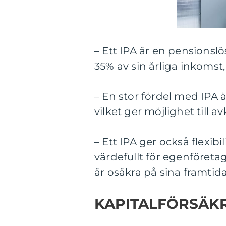
– Ett IPA är en pensionsl
35% av sin årliga inkomst,
– En stor fördel med IPA ä
vilket ger möjlighet till av
– Ett IPA ger också flexibil
värdefullt för egenföreta
är osäkra på sina framtid
KAPITALFÖRSÄKR