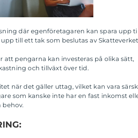
ösning där egenföretagaren kan spara upp til
 upp till ett tak som beslutas av Skatteverket
r att pengarna kan investeras på olika sätt,
kastning och tillväxt över tid.
itet när det gäller uttag, vilket kan vara särsk
gare som kanske inte har en fast inkomst ell
a behov.
ING: