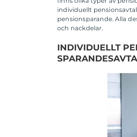
finns olika typer av pens
individuellt pensionsavtal 
pensionsparande. Alla des
och nackdelar.
INDIVIDUELLT P
SPARANDESAVTAL 