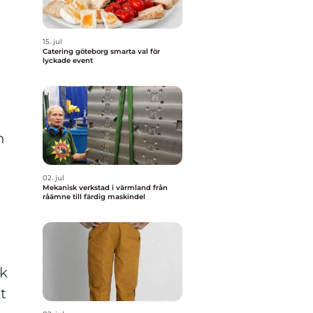
15. jul
Catering göteborg smarta val för
lyckade event
h
02. jul
Mekanisk verkstad i värmland från
råämne till färdig maskindel
sk
t