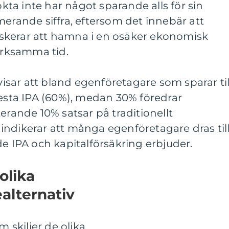
ta inte har något sparande alls för sin
merande siffra, eftersom det innebär att
skerar att hamna i en osäker ekonomisk
verksamma tid.
sar att bland egenföretagare som sparar til
lesta IPA (60%), medan 30% föredrar
erande 10% satsar på traditionellt
indikerar att många egenföretagare dras til
de IPA och kapitalförsäkring erbjuder.
olika
alternativ
m skiljer de olika