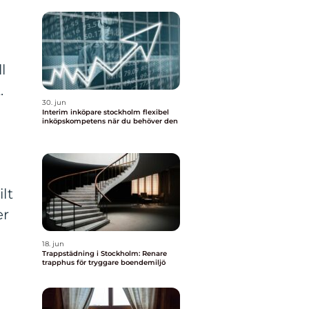
l
.
30. jun
Interim inköpare stockholm flexibel
inköpskompetens när du behöver den
ilt
er
18. jun
Trappstädning i Stockholm: Renare
trapphus för tryggare boendemiljö