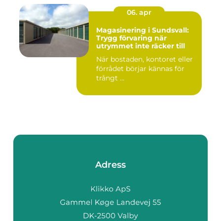
06. apr
Magasinering i Sundsvall:
Trygg förvaring när
utrymmet inte räcker till
När bostaden, kontoret eller
förrådet börjar kännas för
trångt ...
Adress