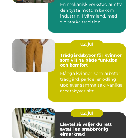
En mekanisk verkstad är ofta
den tysta motorn bakom
industrin. I Värmland, med
sin starka tradition ...
02. jul
Trädgårdsbyxor för kvinnor
som vill ha både funktion
och komfort
Många kvinnor som arbetar i
trädgård, park eller odling
upplever samma sak: vanliga
arbetsbyxor sitt...
02. jul
Elavtal så väljer du rätt
avtal i en snabbrörlig
elmarknad