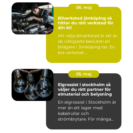
06. maj
Bilverkstad jönköping så
hittar du rätt verkstad för
din bil
Att välja bilverkstad är ett av
de viktigaste besluten en
bilägare i Jönköping tar. En
bra verkstad ...
05. maj
Elgrossist i stockholm så
väljer du rätt partner för
elmaterial och belysning
En elgrossist i Stockholm är
mer än ett lager med
kabelrullar och
strömbrytare. För många
installatö...