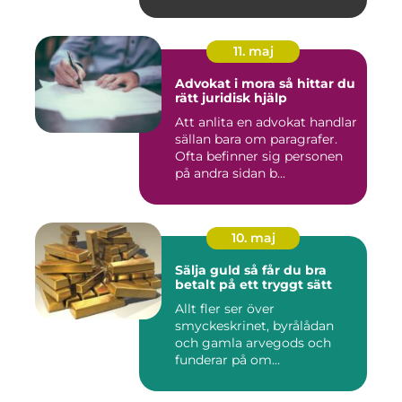
b...
11. maj
Advokat i mora så hittar du
rätt juridisk hjälp
Att anlita en advokat handlar
sällan bara om paragrafer.
Ofta befinner sig personen
på andra sidan b...
10. maj
Sälja guld så får du bra
betalt på ett tryggt sätt
Allt fler ser över
smyckeskrinet, byrålådan
och gamla arvegods och
funderar på om
värdesakerna går a...