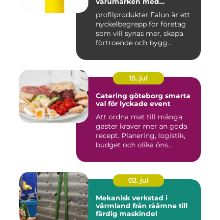
varumärken med
genomtänkta giveaways
profilprodukter Falun är ett
nyckelbegrepp för företag
som vill synas mer, skapa
förtroende och bygg...
15. jul
Catering göteborg smarta
val för lyckade event
Att ordna mat till många
gäster kräver mer än goda
recept. Planering, logistik,
budget och olika öns...
02. jul
Mekanisk verkstad i
värmland från råämne till
färdig maskindel