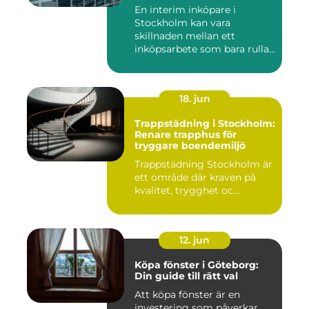
behöver den
En interim inköpare i
Stockholm kan vara
skillnaden mellan ett
inköpsarbete som bara rullar
på, och ...
18. jun
Trappstädning i Stockholm:
Renare trapphus för
tryggare boendemiljö
Trappstädning Stockholm är
ett område där kraven på
kvalitet, trygghet oc...
12. jun
Köpa fönster i Göteborg:
Din guide till rätt val
Att köpa fönster är en
investering som påverkar