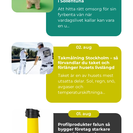
i Sollentuna
Att hitta rätt omsorg för sin
fyrbenta vän när
vardagslivet kallar kan vara
en u...
02. aug
Takmålning Stockholm – så
förvandlar du taket och
förlänger husets livslängd
Taket är en av husets mest
utsatta delar. Sol, regn, snö,
avgaser och
temperaturskiftninga...
01. aug
Profilprodukter falun så
bygger företag starkare