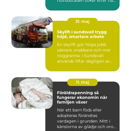
huvudstaden söker efter när
kam...
31. maj
Skylift i sundsvall trygg
höjd, smartare arbete
En skylift gör höga jobb
säkrare, snabbare och mer
noggranna. I Sundsvall
används liftar dagligen av...
11. maj
Föräldrapenning så
fungerar ekonomin när
familjen växer
När ett barn föds eller
adopteras förändras
vardagen i grunden. Mitt i
känslorna av glädje och oro