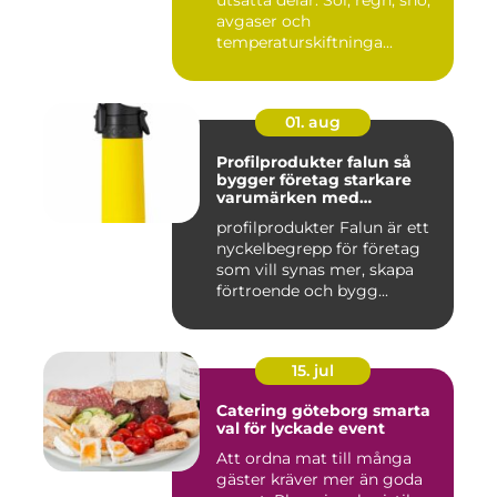
utsatta delar. Sol, regn, snö,
avgaser och
temperaturskiftninga...
01. aug
Profilprodukter falun så
bygger företag starkare
varumärken med
genomtänkta giveaways
profilprodukter Falun är ett
nyckelbegrepp för företag
som vill synas mer, skapa
förtroende och bygg...
15. jul
Catering göteborg smarta
val för lyckade event
Att ordna mat till många
gäster kräver mer än goda