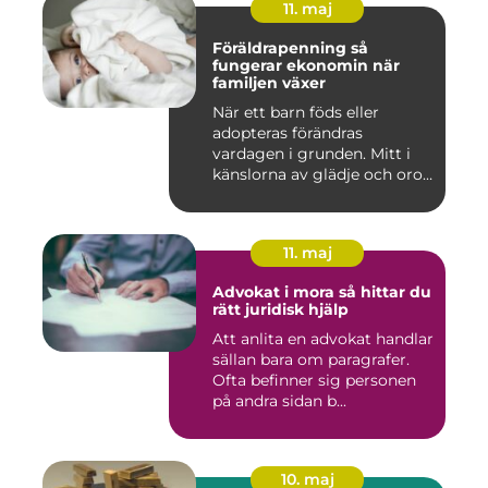
11. maj
Föräldrapenning så
fungerar ekonomin när
familjen växer
När ett barn föds eller
adopteras förändras
vardagen i grunden. Mitt i
känslorna av glädje och oro
b...
11. maj
Advokat i mora så hittar du
rätt juridisk hjälp
Att anlita en advokat handlar
sällan bara om paragrafer.
Ofta befinner sig personen
på andra sidan b...
10. maj