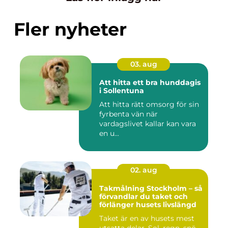
Fler nyheter
03. aug
Att hitta ett bra hunddagis
i Sollentuna
Att hitta rätt omsorg för sin
fyrbenta vän när
vardagslivet kallar kan vara
en u...
02. aug
Takmålning Stockholm – så
förvandlar du taket och
förlänger husets livslängd
Taket är en av husets mest