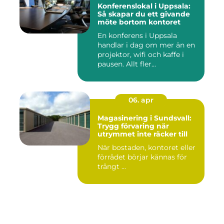
Konferenslokal i Uppsala:
Så skapar du ett givande
möte bortom kontoret
En konferens i Uppsala
handlar i dag om mer än en
projektor, wifi och kaffe i
pausen. Allt fler...
06. apr
Magasinering i Sundsvall:
Trygg förvaring när
utrymmet inte räcker till
När bostaden, kontoret eller
förrådet börjar kännas för
trångt ...