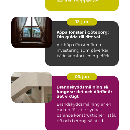
kvalitet, trygghet oc...
12. jun
Köpa fönster i Göteborg:
Din guide till rätt val
Att köpa fönster är en
investering som påverkar
både komfort, energieffek...
06. jun
Brandskyddsmålning så
fungerar det och därför är
det viktigt
Brandskyddsmålning är en
metod för att skydda
bärande konstruktioner i stål,
trä och betong så att d...