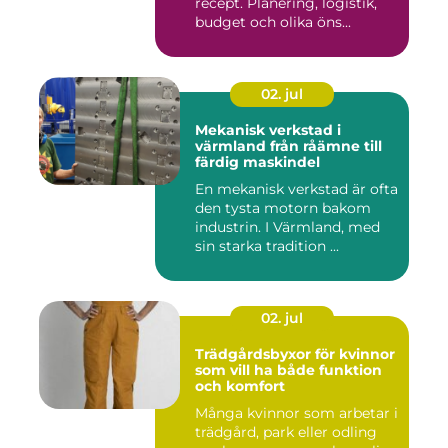
recept. Planering, logistik,
budget och olika öns...
02. jul
Mekanisk verkstad i
värmland från råämne till
färdig maskindel
En mekanisk verkstad är ofta
den tysta motorn bakom
industrin. I Värmland, med
sin starka tradition ...
02. jul
Trädgårdsbyxor för kvinnor
som vill ha både funktion
och komfort
Många kvinnor som arbetar i
trädgård, park eller odling