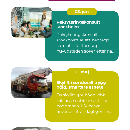
03. jun
Rekryteringskonsult
stockholm
Rekryteringskonsult
stockholm är ett begrepp
som allt fler företag i
huvudstaden söker efter när
kam...
31. maj
Skylift i sundsvall trygg
höjd, smartare arbete
En skylift gör höga jobb
säkrare, snabbare och mer
noggranna. I Sundsvall
används liftar dagligen av...