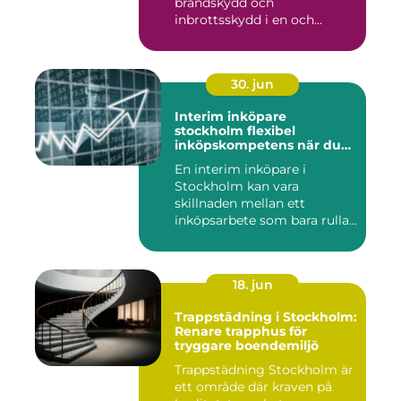
brandskydd och
inbrottsskydd i en och
samma pro...
30. jun
Interim inköpare
stockholm flexibel
inköpskompetens när du
behöver den
En interim inköpare i
Stockholm kan vara
skillnaden mellan ett
inköpsarbete som bara rullar
på, och ...
18. jun
Trappstädning i Stockholm:
Renare trapphus för
tryggare boendemiljö
Trappstädning Stockholm är
ett område där kraven på