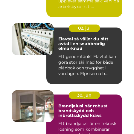
upplever samma sak: vanliga
arbetsbyxor sitt...
02. jul
Elavtal så väljer du rätt
avtal i en snabbrörlig
elmarknad
Ett genomtänkt Elavtal kan
göra stor skillnad för både
plånbok och trygghet i
vardagen. Elpriserna h...
30. jun
Brandjalusi när robust
brandskydd och
inbrottsskydd krävs
Ett brandjalusi är en teknisk
lösning som kombinerar