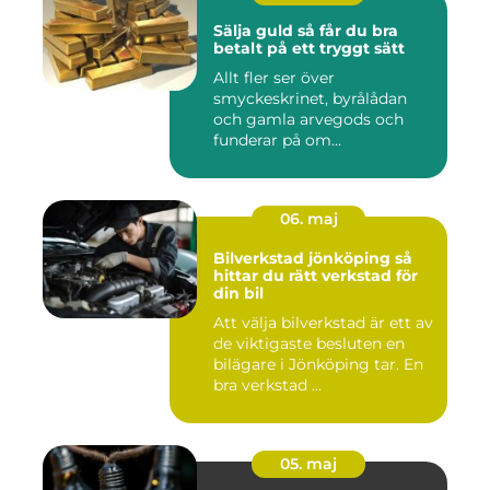
Sälja guld så får du bra
betalt på ett tryggt sätt
Allt fler ser över
smyckeskrinet, byrålådan
och gamla arvegods och
funderar på om
värdesakerna går a...
06. maj
Bilverkstad jönköping så
hittar du rätt verkstad för
din bil
Att välja bilverkstad är ett av
de viktigaste besluten en
bilägare i Jönköping tar. En
bra verkstad ...
05. maj